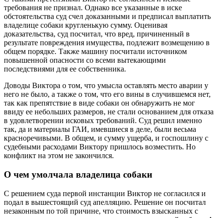
требования не признал. Однако все указанные в иске
обстоятельства суд счел доказанными и предписал выплатить
владелице собаки кругленькую сумму. Оценивая
доказательства, суд посчитал, что вред, причиненный в
результате повреждения имущества, подлежит возмещению в
общем порядке. Также машину посчитали источником
повышенной опасности со всеми вытекающими
последствиями для ее собственника.
Доводы Виктора о том, что умысла оставлять место аварии у
него не было, а также о том, что его вины в случившемся нет,
так как препятствие в виде собаки он обнаружить не мог
ввиду ее небольших размеров, не стали основанием для отказа
в удовлетворении исковых требований. Суд решил именно
так, да и материалы ГАИ, имевшиеся в деле, были весьма
красноречивыми. В общем, и сумму ущерба, и госпошлину с
судебными расходами Виктору пришлось возместить. Но
конфликт на этом не закончился.
О чем умолчала владелица собаки
С решением суда первой инстанции Виктор не согласился и
подал в вышестоящий суд апелляцию. Решение он посчитал
незаконным по той причине, что стоимость взысканных с