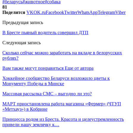
#беларусь
#животное
#собака
81
Поделится
VK
OK.ru
Facebook
Twitter
WhatsApp
Telegram
Viber
Предыдущая запись
В Бресте пьяный водитель совершил ДТП
Следующая запись
Сколько сейчас можно заработать на вкладе в белорусских
рублях?
Вам также могут понравиться
Еще от автора
Хоккейное сообщество Беларуси возложило цветы к
Монументу Победы в Минске
Массовая рассылка СМС – выгодно ли это?
МАРТ приостановлена работа магазина «Фермер» (ЧТУП
«Метхауз») в Кобрине
Принцесса родом из Бреста. Красота и целеустремленность
привели нашу землячку к…