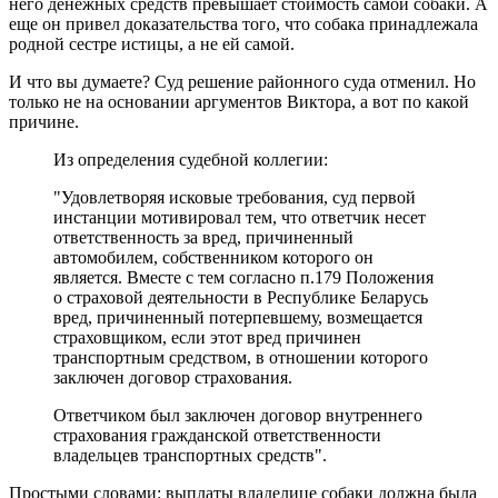
него денежных средств превышает стоимость самой собаки. А
еще он привел доказательства того, что собака принадлежала
родной сестре истицы, а не ей самой.
И что вы думаете? Суд решение районного суда отменил. Но
только не на основании аргументов Виктора, а вот по какой
причине.
Из определения судебной коллегии:
"Удовлетворяя исковые требования, суд первой
инстанции мотивировал тем, что ответчик несет
ответственность за вред, причиненный
автомобилем, собственником которого он
является. Вместе с тем согласно п.179 Положения
о страховой деятельности в Республике Беларусь
вред, причиненный потерпевшему, возмещается
страховщиком, если этот вред причинен
транспортным средством, в отношении которого
заключен договор страхования.
Ответчиком был заключен договор внутреннего
страхования гражданской ответственности
владельцев транспортных средств".
Простыми словами: выплаты владелице собаки должна была