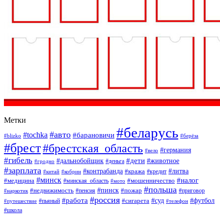
Метки
#беларусь
#авто
#tochka
#барановичи
#blizko
#берёза
#брест
#брестская_область
#германия
#вело
#гибель
#дети
#дальнобойщик
#животное
#деньга
#гродно
#зарплата
#контрабанда
#литва
#кража
#кредит
#китай
#кобрин
#минск
#налог
#мошенничество
#медицина
#минская_область
#мото
#польша
#недвижимость
#пинск
#пожар
#пенсия
#приговор
#наркотик
#россия
#работа
#суд
#футбол
#сигарета
#путешествие
#пьяный
#телефон
#школа