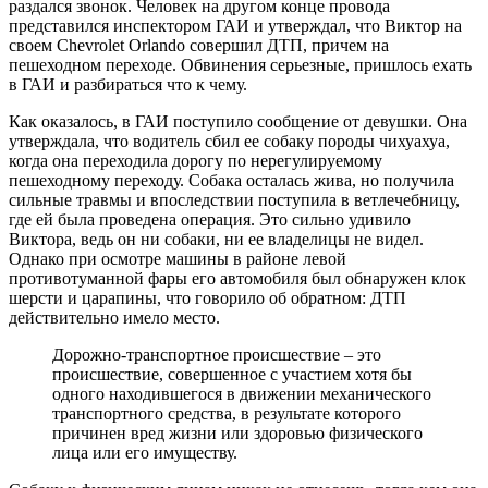
раздался звонок. Человек на другом конце провода
представился инспектором ГАИ и утверждал, что Виктор на
своем Chevrolet Orlando совершил ДТП, причем на
пешеходном переходе. Обвинения серьезные, пришлось ехать
в ГАИ и разбираться что к чему.
Как оказалось, в ГАИ поступило сообщение от девушки. Она
утверждала, что водитель сбил ее собаку породы чихуахуа,
когда она переходила дорогу по нерегулируемому
пешеходному переходу. Собака осталась жива, но получила
сильные травмы и впоследствии поступила в ветлечебницу,
где ей была проведена операция. Это сильно удивило
Виктора, ведь он ни собаки, ни ее владелицы не видел.
Однако при осмотре машины в районе левой
противотуманной фары его автомобиля был обнаружен клок
шерсти и царапины, что говорило об обратном: ДТП
действительно имело место.
Дорожно-транспортное происшествие – это
происшествие, совершенное с участием хотя бы
одного находившегося в движении механического
транспортного средства, в результате которого
причинен вред жизни или здоровью физического
лица или его имуществу.