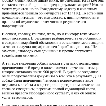
Собаку к физическим лицам никак не отнесешь, тогда кем она
считается, если ей причинен вред в результате аварии? Кто-то
может удивится, но по Гражданскому кодексу к животным
применяются правила об имуществе (ст.137 ГК). То есть наши
домашние питомцы – это имущество, к ним применяются и
правила об имуществе, в том числе в результате его
повреждения.
В общем, собачку, конечно, жаль, но и Виктору тоже можно
посочувствовать. В результате разбирательства его обвинили
в создании аварийной обстановки и оставлении места аварии,
за что он получил штраф и лишен "прав" на один год. "Не
заметил", "поводок был длинный" и прочие аргументы
воздействия не имели.
А тут еще владелица собаки подала в суд иск о возмещении
причиненного ей вреда в виде стоимости лечения питомца,
которое составило почти 900 рублей. В судебное заседание
были предоставлены документы о том, что в результате ДТП
собаке были причинены "телесные повреждения в виде
перелома костей таза в крестцово-подвздошном сочленении
слева со смещением, перелома правой седалищной кости,
вывиха правого тазобедренного сустава", и чек об оплате
услуг ветеринаров.
С такими претензиями Виктор не согласился и исковые