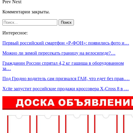
Prev
Next
Комментарии закрыты.
Интересное:
Первый российский смартфон «Р-ФОН»: появились фото и…
Можно ли зимой пересекать границу на велосипеде?…
Гражданин России спрятал 4,2 кг гашиша в оборудованном
за…
Под Гродно водитель сам признался ГАИ, что едет без прав.…
Xсite запустит российские продажи кроссовера X-Cross 8 в …