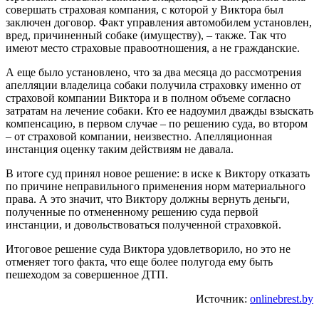
совершать страховая компания, с которой у Виктора был
заключен договор. Факт управления автомобилем установлен,
вред, причиненный собаке (имуществу), – также. Так что
имеют место страховые правоотношения, а не гражданские.
А еще было установлено, что за два месяца до рассмотрения
апелляции владелица собаки получила страховку именно от
страховой компании Виктора и в полном объеме согласно
затратам на лечение собаки. Кто ее надоумил дважды взыскать
компенсацию, в первом случае – по решению суда, во втором
– от страховой компании, неизвестно. Апелляционная
инстанция оценку таким действиям не давала.
В итоге суд принял новое решение: в иске к Виктору отказать
по причине неправильного применения норм материального
права. А это значит, что Виктору должны вернуть деньги,
полученные по отмененному решению суда первой
инстанции, и довольствоваться полученной страховкой.
Итоговое решение суда Виктора удовлетворило, но это не
отменяет того факта, что еще более полугода ему быть
пешеходом за совершенное ДТП.
Источник:
onlinebrest.by