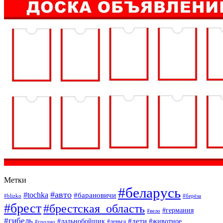
Метки
#беларусь
#авто
#tochka
#барановичи
#blizko
#берёза
#брест
#брестская_область
#германия
#вело
#гибель
#дети
#дальнобойщик
#животное
#деньга
#гродно