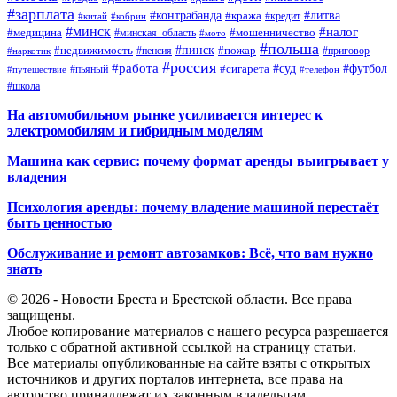
#зарплата
#контрабанда
#литва
#кража
#кредит
#китай
#кобрин
#минск
#налог
#мошенничество
#медицина
#минская_область
#мото
#польша
#недвижимость
#пинск
#пожар
#пенсия
#приговор
#наркотик
#россия
#работа
#суд
#футбол
#сигарета
#путешествие
#пьяный
#телефон
#школа
На автомобильном рынке усиливается интерес к
электромобилям и гибридным моделям
Машина как сервис: почему формат аренды выигрывает у
владения
Психология аренды: почему владение машиной перестаёт
быть ценностью
Обслуживание и ремонт автозамков: Всё, что вам нужно
знать
© 2026 - Новости Бреста и Брестской области. Все права
защищены.
Любое копирование материалов с нашего ресурса разрешается
только с обратной активной ссылкой на страницу статьи.
Все материалы опубликованные на сайте взяты с открытых
источников и других порталов интернета, все права на
авторство принадлежат их законным владельцам.