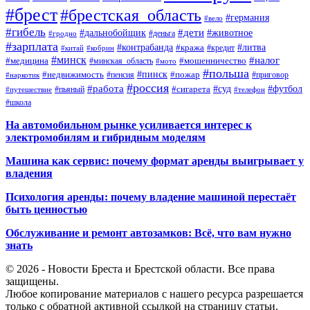
#брест
#брестская_область
#германия
#вело
#гибель
#дети
#дальнобойщик
#животное
#деньга
#гродно
#зарплата
#контрабанда
#литва
#кража
#кредит
#китай
#кобрин
#минск
#налог
#мошенничество
#медицина
#минская_область
#мото
#польша
#недвижимость
#пинск
#пожар
#пенсия
#приговор
#наркотик
#россия
#работа
#суд
#футбол
#сигарета
#путешествие
#пьяный
#телефон
#школа
На автомобильном рынке усиливается интерес к
электромобилям и гибридным моделям
Машина как сервис: почему формат аренды выигрывает у
владения
Психология аренды: почему владение машиной перестаёт
быть ценностью
Обслуживание и ремонт автозамков: Всё, что вам нужно
знать
© 2026 - Новости Бреста и Брестской области. Все права
защищены.
Любое копирование материалов с нашего ресурса разрешается
только с обратной активной ссылкой на страницу статьи.