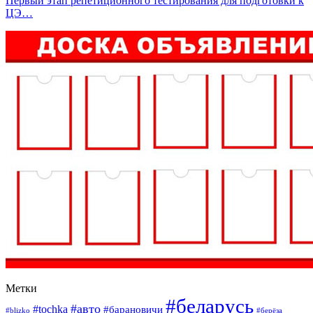
Первый этап репетиционного тестирования для подготовки к
ЦЭ…
Метки
#беларусь
#авто
#tochka
#барановичи
#blizko
#берёза