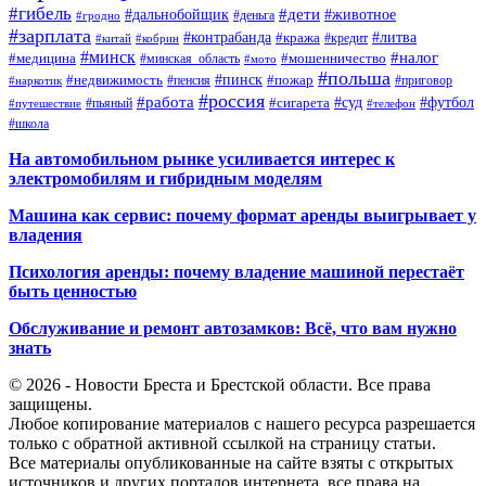
#гибель
#дети
#дальнобойщик
#животное
#деньга
#гродно
#зарплата
#контрабанда
#литва
#кража
#кредит
#китай
#кобрин
#минск
#налог
#мошенничество
#медицина
#минская_область
#мото
#польша
#недвижимость
#пинск
#пожар
#пенсия
#приговор
#наркотик
#россия
#работа
#суд
#футбол
#сигарета
#путешествие
#пьяный
#телефон
#школа
На автомобильном рынке усиливается интерес к
электромобилям и гибридным моделям
Машина как сервис: почему формат аренды выигрывает у
владения
Психология аренды: почему владение машиной перестаёт
быть ценностью
Обслуживание и ремонт автозамков: Всё, что вам нужно
знать
© 2026 - Новости Бреста и Брестской области. Все права
защищены.
Любое копирование материалов с нашего ресурса разрешается
только с обратной активной ссылкой на страницу статьи.
Все материалы опубликованные на сайте взяты с открытых
источников и других порталов интернета, все права на