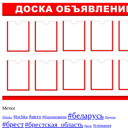
Метки
#беларусь
#авто
#tochka
#барановичи
#blizko
#берёза
#брест
#брестская_область
#германия
#вело