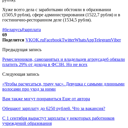
Хуже всего дела с заработками обстояли в образовании
(1505,9 рубля), сфере администрирования (1522,7 рубля) и в
гостинично-ресторанном деле (1534,5 рубля).
#беларусь
#зарплата
69
Поделится
VK
OK.ru
Facebook
Twitter
WhatsApp
Telegram
Viber
Предыдущая запись
Ремесленников, самозанятых и владельцев агроусадеб обязали
платить 29% от дохода в ФСЗН. Но не всех
Следующая запись
«Чтобы расчесаться, трачу час». Девушка с самыми длинными
волосами про уход за ними
Вам также могут понравиться
Еще от автора
Обещают зарплату до 6250 рублей. Что за вакансия?
С 1 сентября вырастут зарплаты у некоторых работников
учреждений образования