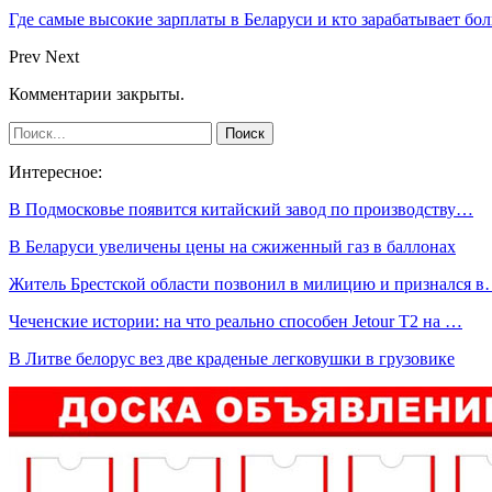
Где самые высокие зарплаты в Беларуси и кто зарабатывает бо
Prev
Next
Комментарии закрыты.
Интересное:
В Подмосковье появится китайский завод по производству…
В Беларуси увеличены цены на сжиженный газ в баллонах
Житель Брестской области позвонил в милицию и признался 
Чеченские истории: на что реально способен Jetour T2 на …
В Литве белорус вез две краденые легковушки в грузовике