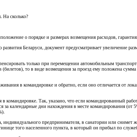
положение о порядке и размерах возмещения расходов, гаранти
о развития Беларуси, документ предусматривает увеличение раз
омпенсировать только при перемещении автомобильным транспорт
(билетов), то в виде возмещения за проезд ему положена сумма 
оживания в командировке и обратно, если оно отличается от лок
 в командировке. Так, указано, что если командированный раб
 за календарные дни нахождения в месте командирования (от 5
).
ца, индивидуального предпринимателя, в санатории или снимет ж
тинице того населенного пункта, в который он прибыл по служе