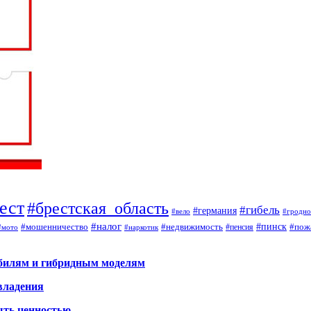
ест
#брестская_область
#гибель
#германия
#вело
#гродно
#налог
#мошенничество
#недвижимость
#пинск
#пож
#пенсия
#наркотик
#мото
обилям и гибридным моделям
владения
ыть ценностью