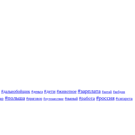
#зарплата
#дети
#дальнобойщик
#животное
#деньга
#китай
#кобрин
#польша
#россия
#работа
ар
#приговор
#сигарета
#путешествие
#пьяный