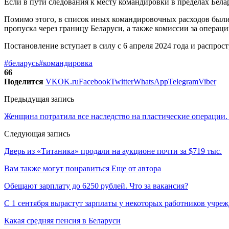
Если в пути следования к месту командировки в пределах Бела
Помимо этого, в список иных командировочных расходов были 
пропуска через границу Беларуси, а также комиссии за операц
Постановление вступает в силу с 6 апреля 2024 года и распро
#беларусь
#командировка
66
Поделится
VK
OK.ru
Facebook
Twitter
WhatsApp
Telegram
Viber
Предыдущая запись
Женщина потратила все наследство на пластические операции. 
Следующая запись
Дверь из «Титаника» продали на аукционе почти за $719 тыс.
Вам также могут понравиться
Еще от автора
Обещают зарплату до 6250 рублей. Что за вакансия?
С 1 сентября вырастут зарплаты у некоторых работников учре
Какая средняя пенсия в Беларуси