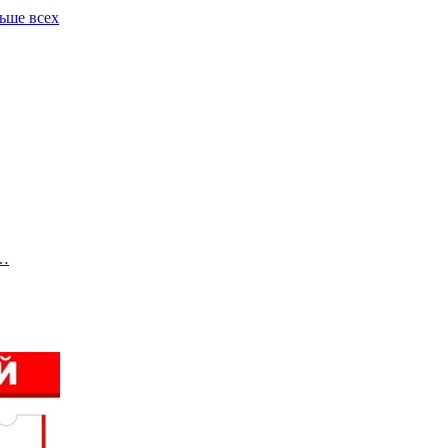
льше всех
в…