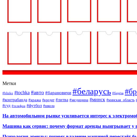
Метки
#беларусь
#бр
#авто
#tochka
#барановичи
#blizko
#берёза
#минск
#контрабанда
#литва
#кража
#кредит
#медицина
#минская_область
#суд
#футбол
#телефон
#школа
На автомобильном рынке усиливается интерес к электром
Машина как сервис: почему формат аренды выигрывает у 
Психология аренды: почему владение машиной перестаёт б