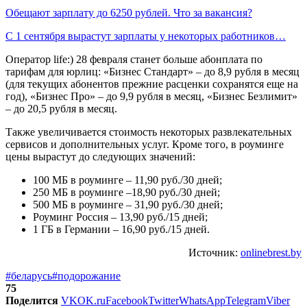
Обещают зарплату до 6250 рублей. Что за вакансия?
С 1 сентября вырастут зарплаты у некоторых работников…
Оператор life:) 28 февраля станет больше абонплата по
тарифам для юрлиц: «Бизнес Стандарт» – до 8,9 рубля в месяц
(для текущих абонентов прежние расценки сохранятся еще на
год), «Бизнес Про» – до 9,9 рубля в месяц, «Бизнес Безлимит»
– до 20,5 рубля в месяц.
Также увеличивается стоимость некоторых развлекательных
сервисов и дополнительных услуг. Кроме того, в роуминге
цены вырастут до следующих значений:
100 МБ в роуминге – 11,90 руб./30 дней;
250 МБ в роуминге –18,90 руб./30 дней;
500 МБ в роуминге – 31,90 руб./30 дней;
Роуминг Россия – 13,90 руб./15 дней;
1 ГБ в Германии – 16,90 руб./15 дней.
Источник:
onlinebrest.by
#беларусь
#подорожание
75
Поделится
VK
OK.ru
Facebook
Twitter
WhatsApp
Telegram
Viber