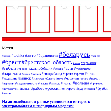
Метки
#беларусь
#авто
#tochka
#барановичи
#blizko
#берёза
#брест
#брестская_область
#германия
#вело
#гибель
#дети
#дальнобойщик
#животное
#деньга
#гродно
#зарплата
#контрабанда
#литва
#кража
#кредит
#китай
#кобрин
#минск
#налог
#мошенничество
#медицина
#минская_область
#мото
#польша
#недвижимость
#пинск
#пожар
#пенсия
#приговор
#наркотик
#россия
#работа
#суд
#футбол
#сигарета
#путешествие
#пьяный
#телефон
#школа
На автомобильном рынке усиливается интерес к
электромобилям и гибридным моделям