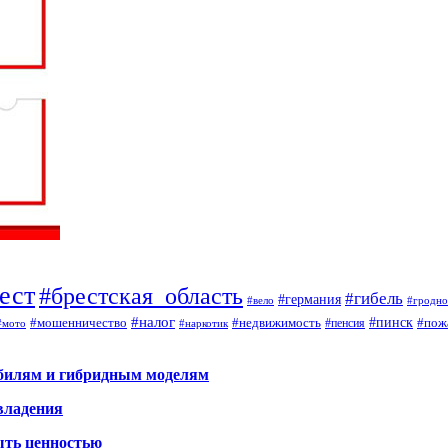
ест
#брестская_область
#гибель
#германия
#вело
#гродно
#налог
#мошенничество
#недвижимость
#пинск
#пож
#пенсия
#наркотик
#мото
обилям и гибридным моделям
владения
ыть ценностью