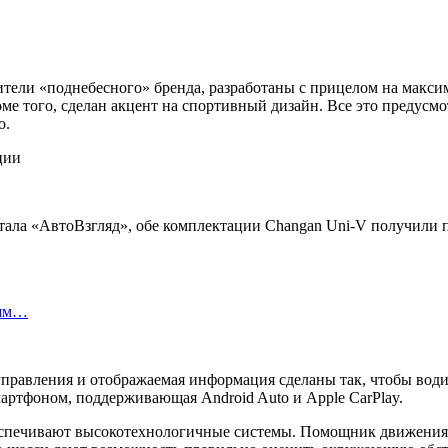
тели «поднебесного» бренда, разработаны с прицелом на макси
ме того, сделан акцент на спортивный дизайн. Все это предусм
о.
тала «АвтоВзгляд», обе комплектации Changan Uni-V получили п
лям…
правления и отображаемая информация сделаны так, чтобы води
мартфоном, поддерживающая Android Auto и Apple CarPlay.
беспечивают высокотехнологичные системы. Помощник движения 