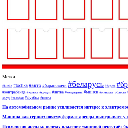
Метки
#беларусь
#бр
#авто
#tochka
#барановичи
#blizko
#берёза
#минск
#контрабанда
#литва
#кража
#кредит
#медицина
#минская_область
#суд
#футбол
#телефон
#школа
На автомобильном рынке усиливается интерес к электром
Машина как сервис: почему формат аренды выигрывает у 
Психология аренды: почему владение машиной перестаёт б