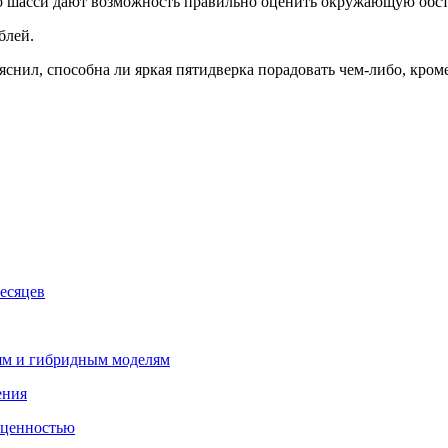
го шасси дают возможность правильно оценить окружающую обст
блей.
снил, способна ли яркая пятидверка порадовать чем-либо, кром
есяцев
лям и гибридным моделям
ения
 ценностью