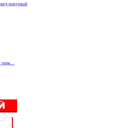
еред покупкой
 с ним…