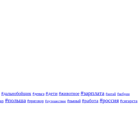
#зарплата
#дети
#дальнобойщик
#животное
#деньга
#китай
#кобрин
#польша
#россия
#работа
ар
#приговор
#сигарета
#путешествие
#пьяный