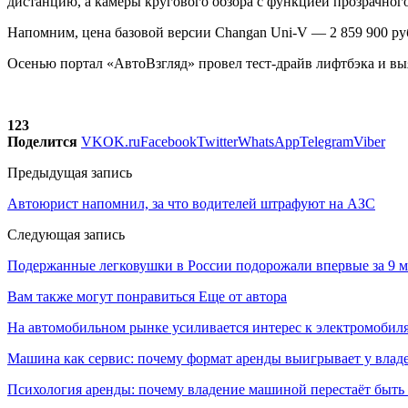
дистанцию, а камеры кругового обзора с функцией прозрачно
Напомним, цена базовой версии Changan Uni-V — 2 859 900 ру
Осенью портал «АвтоВзгляд» провел тест-драйв лифтбэка и выя
123
Поделится
VK
OK.ru
Facebook
Twitter
WhatsApp
Telegram
Viber
Предыдущая запись
Автоюрист напомнил, за что водителей штрафуют на АЗС
Следующая запись
Подержанные легковушки в России подорожали впервые за 9 м
Вам также могут понравиться
Еще от автора
На автомобильном рынке усиливается интерес к электромоби
Машина как сервис: почему формат аренды выигрывает у влад
Психология аренды: почему владение машиной перестаёт быть