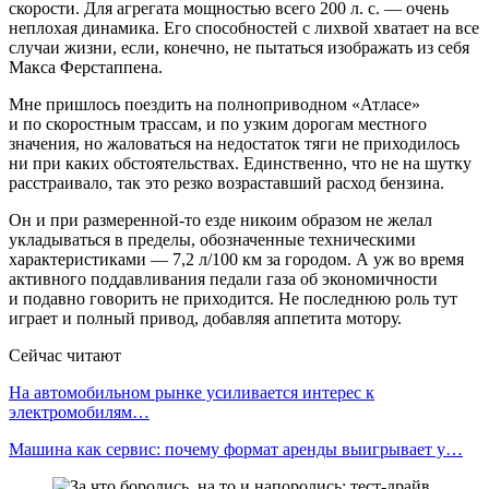
скорости. Для агрегата мощностью всего 200 л. с. — очень
неплохая динамика. Его способностей с лихвой хватает на все
случаи жизни, если, конечно, не пытаться изображать из себя
Макса Ферстаппена.
Мне пришлось поездить на полноприводном «Атласе»
и по скоростным трассам, и по узким дорогам местного
значения, но жаловаться на недостаток тяги не приходилось
ни при каких обстоятельствах. Единственно, что не на шутку
расстраивало, так это резко возраставший расход бензина.
Он и при размеренной-то езде никоим образом не желал
укладываться в пределы, обозначенные техническими
характеристиками — 7,2 л/100 км за городом. А уж во время
активного поддавливания педали газа об экономичности
и подавно говорить не приходится. Не последнюю роль тут
играет и полный привод, добавляя аппетита мотору.
Сейчас читают
На автомобильном рынке усиливается интерес к
электромобилям…
Машина как сервис: почему формат аренды выигрывает у…