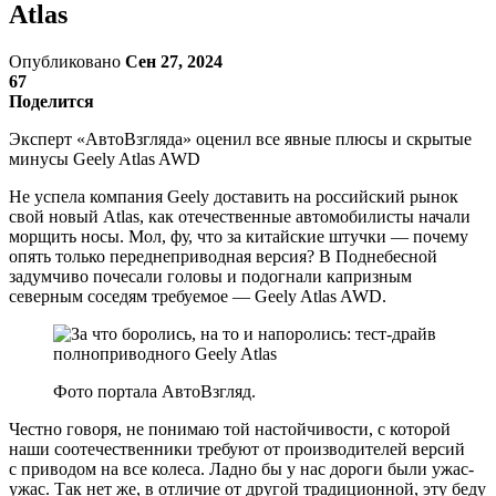
Atlas
Опубликовано
Сен 27, 2024
67
Поделится
Эксперт «АвтоВзгляда» оценил все явные плюсы и скрытые
минусы Geely Atlas AWD
Не успела компания Geely доставить на российский рынок
свой новый Atlas, как отечественные автомобилисты начали
морщить носы. Мол, фу, что за китайские штучки — почему
опять только переднеприводная версия? В Поднебесной
задумчиво почесали головы и подогнали капризным
северным соседям требуемое — Geely Atlas AWD.
Фото портала АвтоВзгляд.
Честно говоря, не понимаю той настойчивости, с которой
наши соотечественники требуют от производителей версий
с приводом на все колеса. Ладно бы у нас дороги были ужас-
ужас. Так нет же, в отличие от другой традиционной, эту беду