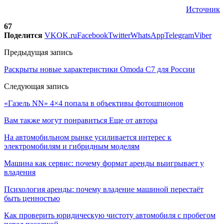
Источник
67
Поделится
VK
OK.ru
Facebook
Twitter
WhatsApp
Telegram
Viber
Предыдущая запись
Раскрыты новые характеристики Omoda C7 для России
Следующая запись
«Газель NN» 4×4 попала в объективы фотошпионов
Вам также могут понравиться
Еще от автора
На автомобильном рынке усиливается интерес к
электромобилям и гибридным моделям
Машина как сервис: почему формат аренды выигрывает у
владения
Психология аренды: почему владение машиной перестаёт
быть ценностью
Как проверить юридическую чистоту автомобиля с пробегом