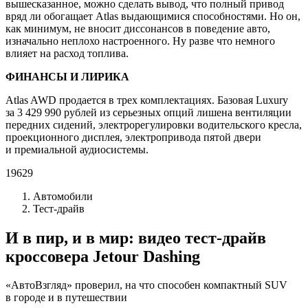
вышесказанное, можно сделать вывод, что полный привод
вряд ли обогащает Atlas выдающимися способностями. Но он,
как минимум, не вносит диссонансов в поведение авто,
изначально неплохо настроенного. Ну разве что немного
влияет на расход топлива.
ФИНАНСЫ И ЛИРИКА
Atlas AWD продается в трех комплектациях. Базовая Luxury
за 3 429 990 рублей из серьезных опций лишена вентиляции
передних сидений, электрорегулировки водительского кресла,
проекционного дисплея, электропривода пятой двери
и премиальной аудиосистемы.
19629
Автомобили
Тест-драйв
И в пир, и в мир: видео тест-драйв
кроссовера Jetour Dashing
«АвтоВзгляд» проверил, на что способен компактный SUV
в городе и в путешествии