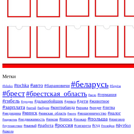
Метки
#беларусь
#авто
#tochka
#барановичи
#blizko
#берёза
#брест
#брестская_область
#германия
#вело
#гибель
#дети
#дальнобойщик
#животное
#деньга
#гродно
#зарплата
#контрабанда
#литва
#кража
#кредит
#китай
#кобрин
#минск
#налог
#мошенничество
#медицина
#минская_область
#мото
#польша
#недвижимость
#пинск
#пожар
#пенсия
#приговор
#наркотик
#россия
#работа
#суд
#футбол
#сигарета
#путешествие
#пьяный
#телефон
#школа