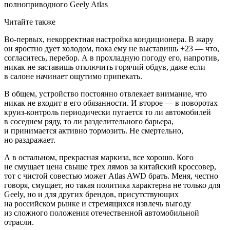
Читайте также
Во-первых, некорректная настройка кондиционера. В жару
он яростно дует холодом, пока ему не выставишь +23 — что,
согласитесь, перебор. А в прохладную погоду его, напротив,
никак не заставишь отключить горячий обдув, даже если
в салоне начинает ощутимо припекать.
В общем, устройство постоянно отвлекает внимание, что
никак не входит в его обязанности. И второе — в поворотах
круиз-контроль периодически пугается то ли автомобилей
в соседнем ряду, то ли разделительного барьера,
и принимается активно тормозить. Не смертельно,
но раздражает.
А в остальном, прекрасная маркиза, все хорошо. Кого
не смущает цена свыше трех лямов за китайский кроссовер,
тот с чистой совестью может Atlas AWD брать. Меня, честно
говоря, смущает, но такая политика характерна не только для
Geely, но и для других брендов, присутствующих
на российском рынке и стремящихся извлечь выгоду
из сложного положения отечественной автомобильной
отрасли.