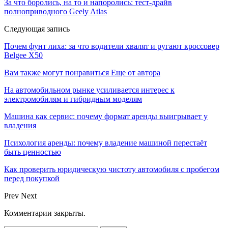
За что боролись, на то и напоролись: тест-драйв
полноприводного Geely Atlas
Следующая запись
Почем фунт лиха: за что водители хвалят и ругают кроссовер
Belgee X50
Вам также могут понравиться
Еще от автора
На автомобильном рынке усиливается интерес к
электромобилям и гибридным моделям
Машина как сервис: почему формат аренды выигрывает у
владения
Психология аренды: почему владение машиной перестаёт
быть ценностью
Как проверить юридическую чистоту автомобиля с пробегом
перед покупкой
Prev
Next
Комментарии закрыты.