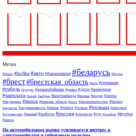
Метки
#беларусь
#авто
#tochka
#барановичи
#blizko
#берёза
#брест
#брестская_область
#германия
#вело
#гибель
#дети
#дальнобойщик
#животное
#деньга
#гродно
#зарплата
#контрабанда
#литва
#кража
#кредит
#китай
#кобрин
#минск
#налог
#мошенничество
#медицина
#минская_область
#мото
#польша
#недвижимость
#пинск
#пожар
#пенсия
#приговор
#наркотик
#россия
#работа
#суд
#футбол
#сигарета
#путешествие
#пьяный
#телефон
#школа
На автомобильном рынке усиливается интерес к
электромобилям и гибридным моделям