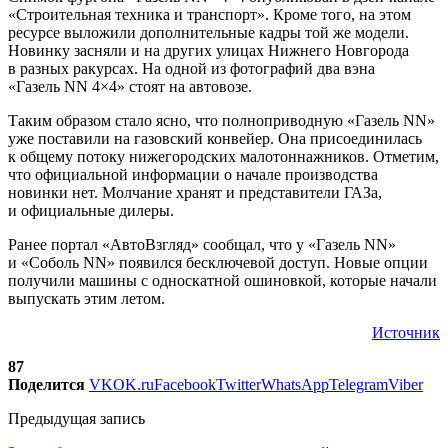
«Строительная техника и транспорт». Кроме того, на этом
ресурсе выложили дополнительные кадры той же модели.
Новинку засняли и на других улицах Нижнего Новгорода
в разных ракурсах. На одной из фотографий два вэна
«Газель NN 4×4» стоят на автовозе.
Таким образом стало ясно, что полноприводную «Газель NN»
уже поставили на газовский конвейер. Она присоединилась
к общему потоку нижегородских малотоннажников. Отметим,
что официальной информации о начале производства
новинки нет. Молчание хранят и представители ГАЗа,
и официальные дилеры.
Ранее портал «АвтоВзгляд» сообщал, что у «Газель NN»
и «Соболь NN» появился бесключевой доступ. Новые опции
получили машины с односкатной ошиновкой, которые начали
выпускать этим летом.
Источник
87
Поделится
VK
OK.ru
Facebook
Twitter
WhatsApp
Telegram
Viber
Предыдущая запись