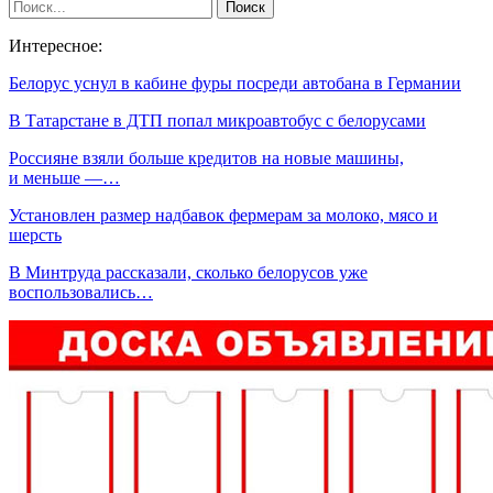
Интересное:
Белорус уснул в кабине фуры посреди автобана в Германии
В Татарстане в ДТП попал микроавтобус с белорусами
Россияне взяли больше кредитов на новые машины,
и меньше —…
Установлен размер надбавок фермерам за молоко, мясо и
шерсть
В Минтруда рассказали, сколько белорусов уже
воспользовались…