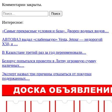
Комментарии закрыты.
Интересное:
«Самые прекрасные условия и база». Дворец водных видов…
АВТОВАЗ выдал «слабенькую» Vesta, Jetour — недорогой
Х50, а …
В Казахстане третий раз за год переименовали…
Белорус попытался провезти в Литву огромную сумму
наличных.…
Эксперт назвал три причины отказаться от покупки
подержанных…