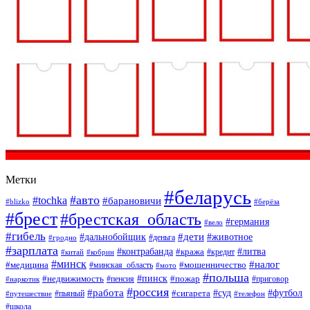
Метки
#беларусь
#авто
#tochka
#барановичи
#blizko
#берёза
#брест
#брестская_область
#германия
#вело
#гибель
#дети
#дальнобойщик
#животное
#деньга
#гродно
#зарплата
#контрабанда
#литва
#кража
#кредит
#китай
#кобрин
#минск
#налог
#мошенничество
#медицина
#минская_область
#мото
#польша
#недвижимость
#пинск
#пожар
#пенсия
#приговор
#наркотик
#россия
#работа
#суд
#футбол
#сигарета
#путешествие
#пьяный
#телефон
#школа