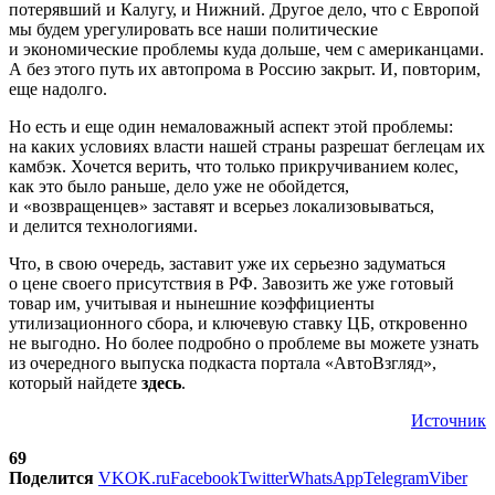
потерявший и Калугу, и Нижний. Другое дело, что с Европой
мы будем урегулировать все наши политические
и экономические проблемы куда дольше, чем с американцами.
А без этого путь их автопрома в Россию закрыт. И, повторим,
еще надолго.
Но есть и еще один немаловажный аспект этой проблемы:
на каких условиях власти нашей страны разрешат беглецам их
камбэк. Хочется верить, что только прикручиванием колес,
как это было раньше, дело уже не обойдется,
и «возвращенцев» заставят и всерьез локализовываться,
и делится технологиями.
Что, в свою очередь, заставит уже их серьезно задуматься
о цене своего присутствия в РФ. Завозить же уже готовый
товар им, учитывая и нынешние коэффициенты
утилизационного сбора, и ключевую ставку ЦБ, откровенно
не выгодно. Но более подробно о проблеме вы можете узнать
из очередного выпуска подкаста портала «АвтоВзгляд»,
который найдете
здесь
.
Источник
69
Поделится
VK
OK.ru
Facebook
Twitter
WhatsApp
Telegram
Viber