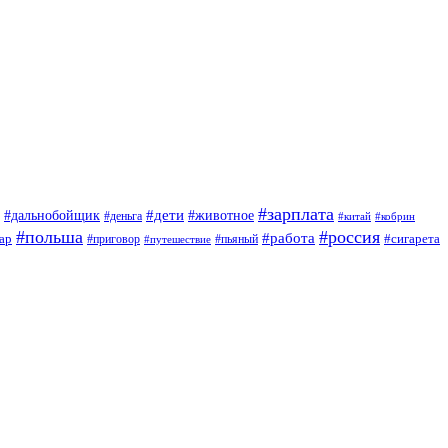
#зарплата
#дети
#дальнобойщик
#животное
#деньга
#китай
#кобрин
#польша
#россия
#работа
ар
#приговор
#сигарета
#путешествие
#пьяный