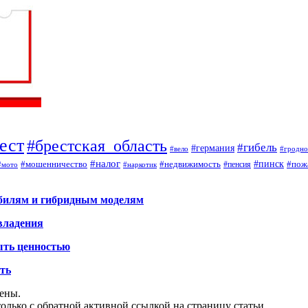
ест
#брестская_область
#гибель
#германия
#вело
#гродно
#налог
#мошенничество
#недвижимость
#пинск
#пож
#пенсия
#наркотик
#мото
обилям и гибридным моделям
владения
ыть ценностью
ать
щены.
олько с обратной активной ссылкой на страницу статьи.