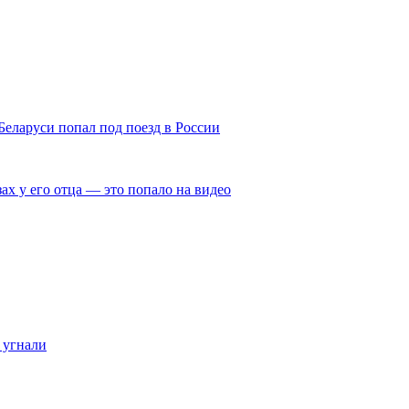
Беларуси попал под поезд в России
ах у его отца — это попало на видео
 угнали