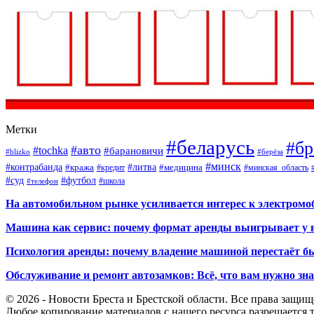
Метки
#беларусь
#бр
#авто
#tochka
#барановичи
#blizko
#берёза
#минск
#контрабанда
#литва
#кража
#кредит
#медицина
#минская_область
#суд
#футбол
#телефон
#школа
На автомобильном рынке усиливается интерес к электром
Машина как сервис: почему формат аренды выигрывает у 
Психология аренды: почему владение машиной перестаёт б
Обслуживание и ремонт автозамков: Всё, что вам нужно зн
© 2026 - Новости Бреста и Брестской области. Все права защи
Любое копирование материалов с нашего ресурса разрешается т