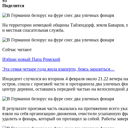
93
Поделится
На территории немецкой общины Тайзендорф, земля Бавария, пр
и местная спасательная служба.
Сейчас читают
Избран новый Папа Римский
Эта семья четыре года жила взаперти, боясь заразиться…
Инцидент случился во вторник 4 февраля около 21.22 вечера н
остров, сошла с проезжей части и протаранила два уличных фо
центру деревни, оставшись передней частью на велосипедной д
В результате проезжая часть оказалась на протяжении всего ук
взяли на себя организацию движения, очистили усыпанную фра
удалить и фонарь, который он протащил за собой. Работы заве