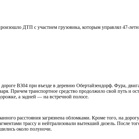
оизошло ДТП с участием грузовика, которым управлял 47-летний
а дороге B304 при въезде в деревню Обертайзендорф. Фура, дви
наря. Причем транспортное средство продолжило свой путь и ост
орожке, а задней — на встречной полосе.
азанного расстояния загрязнена обломками. Кроме того, на доро
гментами трассу и нейтрализовали вытекший дизель. После тог
ршились около полуночи.