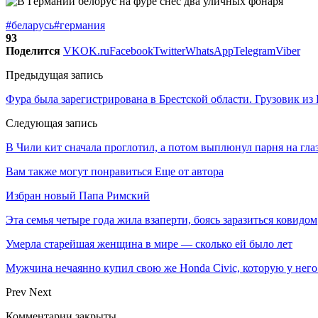
#беларусь
#германия
93
Поделится
VK
OK.ru
Facebook
Twitter
WhatsApp
Telegram
Viber
Предыдущая запись
Фура была зарегистрирована в Брестской области. Грузовик из 
Следующая запись
В Чили кит сначала проглотил, а потом выплюнул парня на глаз
Вам также могут понравиться
Еще от автора
Избран новый Папа Римский
Эта семья четыре года жила взаперти, боясь заразиться ковидом
Умерла старейшая женщина в мире — сколько ей было лет
Мужчина нечаянно купил свою же Honda Civic, которую у него
Prev
Next
Комментарии закрыты.