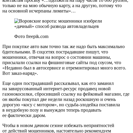
контактам просьбу «…одолжить на пару часов 10 000 рублей,
только не на мою обычную карту, а на другую, потому что
на основной исчерпаны лимиты»…
Фото freepik.com
При покупке авто вам точно так же надо быть максимально
бдительными. В соцсетях пострадавшие пишут, что
мошенники, отвечая на вопрос о состоянии машины,
присылали ссылки на фишинговые сайты под соусом, что
«Недавно был в автосервисе и отремонтировал много всего.
Вот заказ-наряд».
Еще один пострадавший рассказывал, как его заманил
на завирусованный интернет-ресурс продавец новой
газонокосилки, сбросивший ссылку на фейковый магазин, где
он якобы покупал две недели назад роскошную и очень
дорогую «косу с мотором», но судьба-злодейка поставила
в неудобную позу и вынужден теперь продавать
ее фактически даром.
Чтобы в новом дачном сезоне избежать неприятностей
от действий мошенников, настоятельно рекомендуем