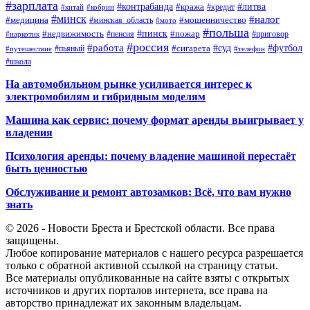
#зарплата
#контрабанда
#литва
#кража
#кредит
#китай
#кобрин
#минск
#налог
#мошенничество
#медицина
#минская_область
#мото
#польша
#недвижимость
#пинск
#пожар
#пенсия
#приговор
#наркотик
#россия
#работа
#суд
#футбол
#сигарета
#путешествие
#пьяный
#телефон
#школа
На автомобильном рынке усиливается интерес к
электромобилям и гибридным моделям
Машина как сервис: почему формат аренды выигрывает у
владения
Психология аренды: почему владение машиной перестаёт
быть ценностью
Обслуживание и ремонт автозамков: Всё, что вам нужно
знать
© 2026 - Новости Бреста и Брестской области. Все права
защищены.
Любое копирование материалов с нашего ресурса разрешается
только с обратной активной ссылкой на страницу статьи.
Все материалы опубликованные на сайте взяты с открытых
источников и других порталов интернета, все права на
авторство принадлежат их законным владельцам.