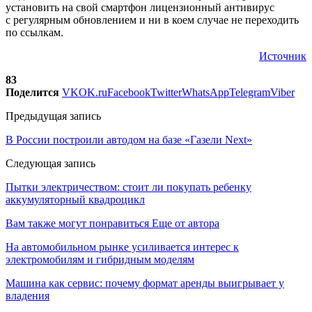
установить на свой смартфон лицензионный антивирус
с регулярным обновлением и ни в коем случае не переходить
по ссылкам.
Источник
83
Поделится
VK
OK.ru
Facebook
Twitter
WhatsApp
Telegram
Viber
Предыдущая запись
В России построили автодом на базе «Газели Next»
Следующая запись
Пытки электричеством: стоит ли покупать ребенку
аккумуляторный квадроцикл
Вам также могут понравиться
Еще от автора
На автомобильном рынке усиливается интерес к
электромобилям и гибридным моделям
Машина как сервис: почему формат аренды выигрывает у
владения