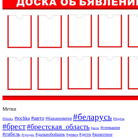
Метки
#беларусь
#авто
#tochka
#барановичи
#blizko
#берёза
#брест
#брестская_область
#германия
#вело
#гибель
#дети
#дальнобойщик
#животное
#деньга
#гродно