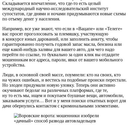
Складывается впечатление, что где-то есть целый
международный научно-исследовательский институт
супостатов, где днями и ночами придумываются новые схемы
по отъему денег у населения.
Например, все уже знают, что если в «Вацапе» или «Телеге»
вас просят проголосовать за племяшку, участвующую
в конкурсе юных дарований, или заполнить анкету, чтобы
гарантированно получить годовой запас масла, бензина или
еще какой-нибудь халявы для вашего авто, для чего надо
перейти по ссылке, то буквально за один клик вы отдадите
мошенникам все адреса, пароли, явки от вашего мобильного
устройства.
Люди, в основной своей массе, поумнели: кто на своих, кто
на чужих ошибках, и вестись на подобные происки перестали.
Но злодеи придумали новую уловку. Теперь они активно
окучивают бедолаг на различных платформах, где те,
ну то есть мы, ищем и покупаем бэушные вещи, автомобили,
заказываем услуги… Вот и у меня поиски откатных ворот для
дачи обернулись контактом с криминальными элементами.