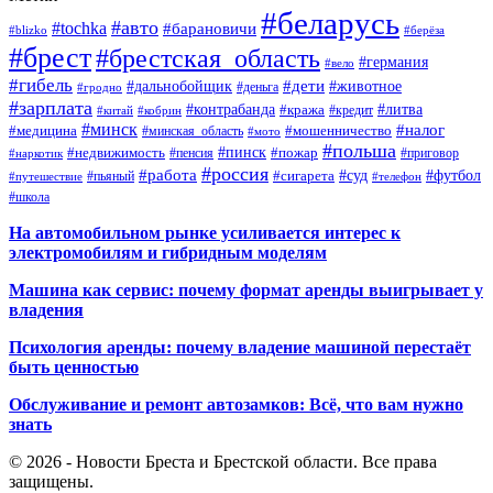
#беларусь
#авто
#tochka
#барановичи
#blizko
#берёза
#брест
#брестская_область
#германия
#вело
#гибель
#дети
#дальнобойщик
#животное
#деньга
#гродно
#зарплата
#контрабанда
#литва
#кража
#кредит
#китай
#кобрин
#минск
#налог
#мошенничество
#медицина
#минская_область
#мото
#польша
#недвижимость
#пинск
#пожар
#пенсия
#приговор
#наркотик
#россия
#работа
#суд
#футбол
#сигарета
#путешествие
#пьяный
#телефон
#школа
На автомобильном рынке усиливается интерес к
электромобилям и гибридным моделям
Машина как сервис: почему формат аренды выигрывает у
владения
Психология аренды: почему владение машиной перестаёт
быть ценностью
Обслуживание и ремонт автозамков: Всё, что вам нужно
знать
© 2026 - Новости Бреста и Брестской области. Все права
защищены.