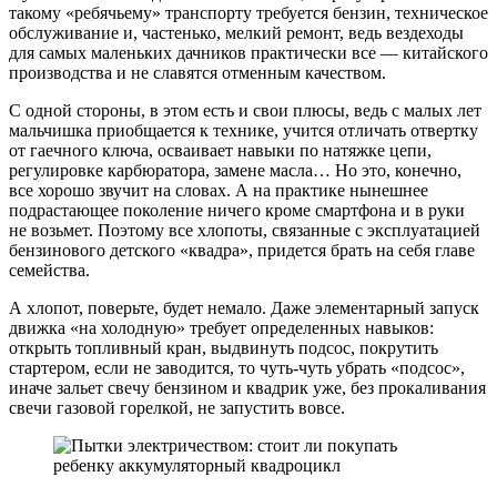
такому «ребячьему» транспорту требуется бензин, техническое
обслуживание и, частенько, мелкий ремонт, ведь вездеходы
для самых маленьких дачников практически все — китайского
производства и не славятся отменным качеством.
С одной стороны, в этом есть и свои плюсы, ведь с малых лет
мальчишка приобщается к технике, учится отличать отвертку
от гаечного ключа, осваивает навыки по натяжке цепи,
регулировке карбюратора, замене масла… Но это, конечно,
все хорошо звучит на словах. А на практике нынешнее
подрастающее поколение ничего кроме смартфона и в руки
не возьмет. Поэтому все хлопоты, связанные с эксплуатацией
бензинового детского «квадра», придется брать на себя главе
семейства.
А хлопот, поверьте, будет немало. Даже элементарный запуск
движка «на холодную» требует определенных навыков:
открыть топливный кран, выдвинуть подсос, покрутить
стартером, если не заводится, то чуть-чуть убрать «подсос»,
иначе зальет свечу бензином и квадрик уже, без прокаливания
свечи газовой горелкой, не запустить вовсе.