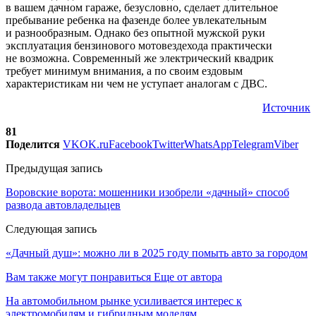
в вашем дачном гараже, безусловно, сделает длительное
пребывание ребенка на фазенде более увлекательным
и разнообразным. Однако без опытной мужской руки
эксплуатация бензинового мотовездехода практически
не возможна. Современный же электрический квадрик
требует минимум внимания, а по своим ездовым
характеристикам ни чем не уступает аналогам с ДВС.
Источник
81
Поделится
VK
OK.ru
Facebook
Twitter
WhatsApp
Telegram
Viber
Предыдущая запись
Воровские ворота: мошенники изобрели «дачный» способ
развода автовладельцев
Следующая запись
«Дачный душ»: можно ли в 2025 году помыть авто за городом
Вам также могут понравиться
Еще от автора
На автомобильном рынке усиливается интерес к
электромобилям и гибридным моделям