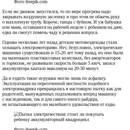
Фото freepik.com
Если же движок запустился, то по мере прогрева надо
закрывать воздушную заслонку и при этом не обжечь руку
о выхлопную трубу. Короче, танцы с бубном. И уж бабушка
или мама, оставшиеся на рабочей неделе с ребенком на даче,
едва ли смогут помочь чаду в решении вопроса.
Однако несколько лет назад детские мотовездеходы стали
оснащать электромоторами. Нет, безусловно, электрические
машинки существовали и 15-20 лет тому назад, но они были
на маленьких пластмассовых колесиках, без амортизаторов
и тормозов, не развивали скорость больше 5 км/ч, запаса
аккумулятора хватало максимум на 20-30 минут.
Да и ездить такие игрушки могли лишь по асфальту.
Эксплуатация на пересеченной местности подобного
электроквадрика превращалась в настоящую пытку как для
родителей, вынужденных подталкивать вперед машинку
с наследником, так и для самого юного райдера,
не испытывающего ни малейшего удовольствия от езды.
Фото freepik.com