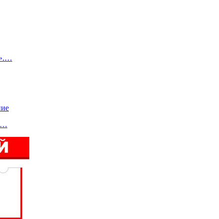
0».…
ние
в …