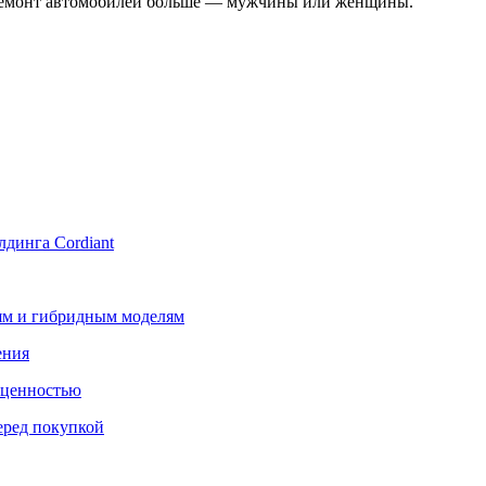
на ремонт автомобилей больше — мужчины или женщины.
лдинга Cordiant
лям и гибридным моделям
ения
 ценностью
еред покупкой