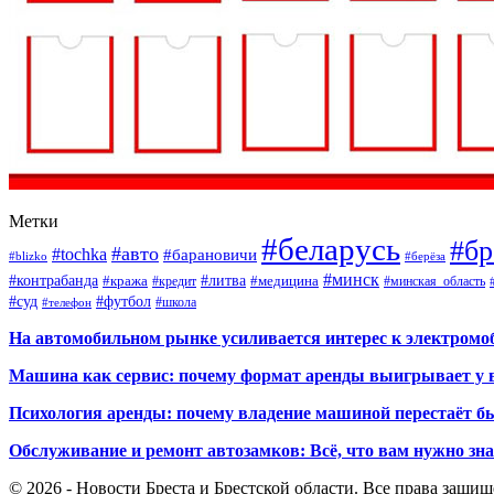
Метки
#беларусь
#бр
#авто
#tochka
#барановичи
#blizko
#берёза
#минск
#контрабанда
#литва
#кража
#кредит
#медицина
#минская_область
#суд
#футбол
#телефон
#школа
На автомобильном рынке усиливается интерес к электром
Машина как сервис: почему формат аренды выигрывает у 
Психология аренды: почему владение машиной перестаёт б
Обслуживание и ремонт автозамков: Всё, что вам нужно зн
© 2026 - Новости Бреста и Брестской области. Все права защи