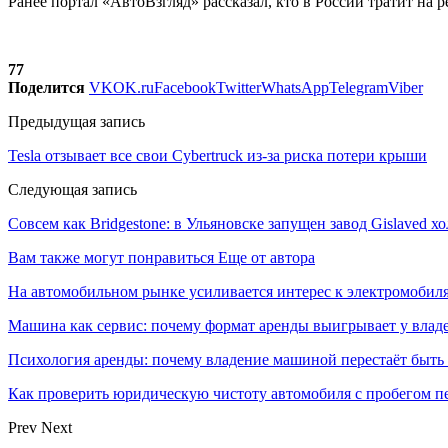
Ранее портал «АвтоВзгляд» рассказал, кто в России тратит 
77
Поделится
VK
OK.ru
Facebook
Twitter
WhatsApp
Telegram
Viber
Предыдущая запись
Tesla отзывает все свои Cybertruck из-за риска потери крыши
Следующая запись
Совсем как Bridgestone: в Ульяновске запущен завод Gislaved хо
Вам также могут понравиться
Еще от автора
На автомобильном рынке усиливается интерес к электромоби
Машина как сервис: почему формат аренды выигрывает у влад
Психология аренды: почему владение машиной перестаёт быть
Как проверить юридическую чистоту автомобиля с пробегом п
Prev
Next