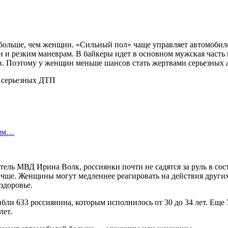
 больше, чем женщин. «Сильный пол» чаще управляет автомобиле
и резким маневрам. В байкеры идет в основном мужская часть 
в. Поэтому у женщин меньше шансов стать жертвами серьезных 
лям…
тель МВД Ирина Волк, россиянки почти не садятся за руль в со
чше. Женщины могут медленнее реагировать на действия других
здоровье.
ли 633 россиянина, которым исполнилось от 30 до 34 лет. Еще 73
лет.