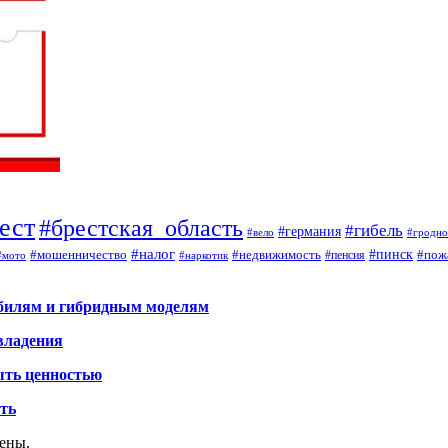
ест
#брестская_область
#гибель
#германия
#вело
#гродно
#налог
#мошенничество
#недвижимость
#пинск
#пож
#пенсия
#наркотик
#мото
обилям и гибридным моделям
владения
ыть ценностью
ать
щены.