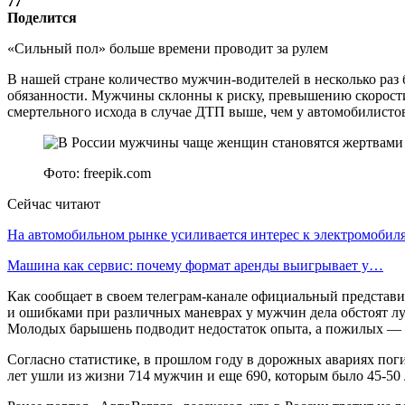
77
Поделится
«Сильный пол» больше времени проводит за рулем
В нашей стране количество мужчин-водителей в несколько раз
обязанности. Мужчины склонны к риску, превышению скорости 
смертельного исхода в случае ДТП выше, чем у автомобилисто
Фото: freepik.com
Сейчас читают
На автомобильном рынке усиливается интерес к электромоби
Машина как сервис: почему формат аренды выигрывает у…
Как сообщает в своем телеграм-канале официальный представи
и ошибками при различных маневрах у мужчин дела обстоят лу
Молодых барышень подводит недостаток опыта, а пожилых — 
Согласно статистике, в прошлом году в дорожных авариях погиб
лет ушли из жизни 714 мужчин и еще 690, которым было 45-50 