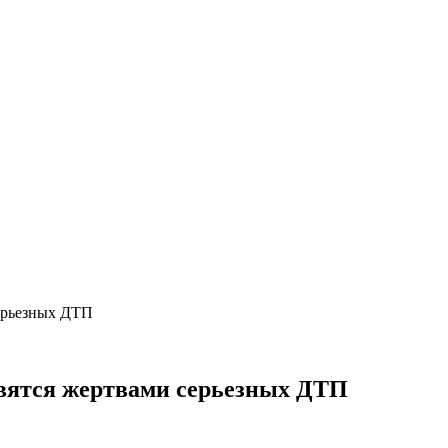
ерьезных ДТП
вятся жертвами серьезных ДТП