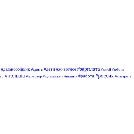
#зарплата
#дети
#дальнобойщик
#животное
#деньга
#китай
#кобрин
#польша
#россия
#работа
ар
#приговор
#сигарета
#путешествие
#пьяный