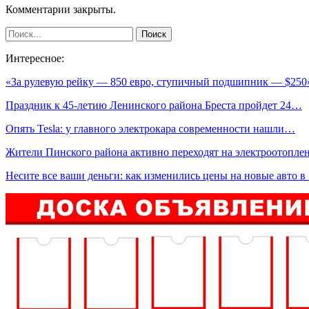
Комментарии закрыты.
Интересное:
«За рулевую рейку — 850 евро, ступичный подшипник — $25
Праздник к 45-летию Ленинского района Бреста пройдет 24…
Опять Tesla: у главного электрокара современности нашли…
Жители Пинского района активно переходят на электроотопле
Несите все ваши деньги: как изменились цены на новые авто 