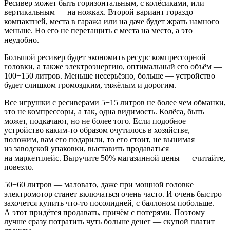
Ресивер может быть горизонтальным, с колёсиками, или
вертикальным — на ножках. Второй вариант гораздо
компактней, места в гаража или на даче будет жрать намного
меньше. Но его не перетащить с места на место, а это
неудобно.
Большой ресивер будет экономить ресурс компрессорной
головки, а также электроэнергию, оптимальный его объём —
100−150 литров. Меньше несерьёзно, больше — устройство
будет слишком громоздким, тяжёлым и дорогим.
Все игрушки с ресиверами 5−15 литров не более чем обманки,
это не компрессоры, а так, одна видимость. Колёса, быть
может, подкачают, но не более того. Если подобное
устройство каким-то образом очутилось в хозяйстве,
положим, вам его подарили, то его стоит, не вынимая
из заводской упаковки, выставить продаваться
на маркетплейс. Выручите 50% магазинной цены — считайте,
повезло.
50−60 литров — маловато, даже при мощной головке
электромотор станет включаться очень часто. И очень быстро
захочется купить что-то посолидней, с баллоном побольше.
А этот придётся продавать, причём с потерями. Поэтому
лучше сразу потратить чуть больше денег — скупой платит