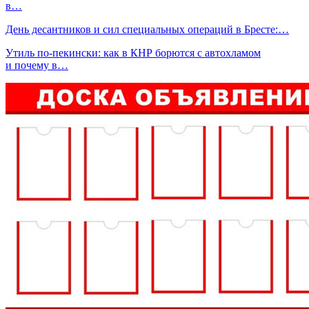
в…
День десантников и сил специальных операций в Бресте:…
Утиль по-пекински: как в КНР борются с автохламом
и почему в…