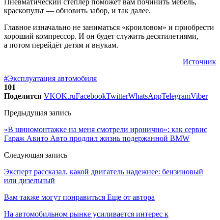
Пневматический степлер поможет вам починить мебель,
краскопульт — обновить забор, и так далее.
Главное изначально не заниматься «кроиловом» и приобрести
хороший компрессор. И он будет служить десятилетиями,
а потом перейдёт детям и внукам.
Источник
#Эксплуатация автомобиля
101
Поделится
VK
OK.ru
Facebook
Twitter
WhatsApp
Telegram
Viber
Предыдущая запись
«В шиномонтажке на меня смотрели иронично»: как сервис
Гараж Авито Авто продлил жизнь подержанной BMW
Следующая запись
Эксперт рассказал, какой двигатель надежнее: бензиновый
или дизельный
Вам также могут понравиться
Еще от автора
На автомобильном рынке усиливается интерес к