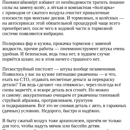
Пневмогайковёрт избавит от необходимости тратить лишние
силы на замену колёс, а лёгкая и компактная «болгарка»
с приводом от сжатого воздуха очистит привалочные
плоскости при монтаже дисков. И тормозных, и колёсных —
на автосервисах этой обязательной процедурой чаще всего
пренебрегают, после чего в ходовой части и тормозной
системе появляются вибрации.
Полировка фар и кузова, прокачка тормозов с заменой
жидкости, прочие работы — пневмоинструмент штука очень
удобная. И безопасная, ведь тока нет, в худшем случае
порвётся шланг, но в этом ничего страшного нет.
Пескоструйный пистолет — штука вообще незаменимая.
Появилось у вас на кузове пятнышко ржавчины — и что,
ехать на СТО, отдавать несметные деньги за перекраску
детали? Так ведь сделают «на отвяжись», через полгода всё
снова зацветёт, и вскоре деталь вся сгниёт. Но можно
и самому: аккуратненько очищаем от ржавчины тоненькой
струйкой абразива, протравливаем, грунтуем
и подкрашиваем. Всё это не снимая деталь с авто, в гаражных
(дачных) условиях. Недорого, быстро и надёжно.
В быту сжатый воздух тоже архиполезен, причём не только
для того, чтобы надуть мячик или бассейн детям.