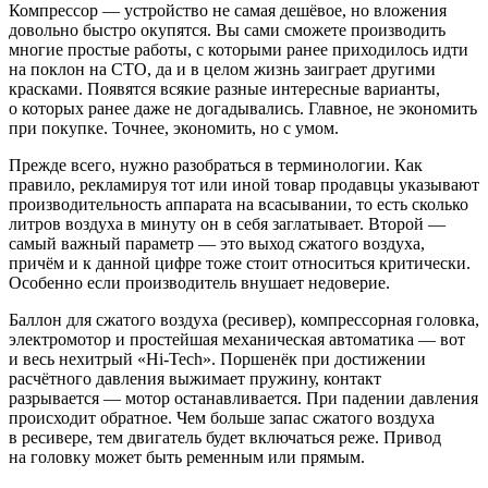
Компрессор — устройство не самая дешёвое, но вложения
довольно быстро окупятся. Вы сами сможете производить
многие простые работы, с которыми ранее приходилось идти
на поклон на СТО, да и в целом жизнь заиграет другими
красками. Появятся всякие разные интересные варианты,
о которых ранее даже не догадывались. Главное, не экономить
при покупке. Точнее, экономить, но с умом.
Прежде всего, нужно разобраться в терминологии. Как
правило, рекламируя тот или иной товар продавцы указывают
производительность аппарата на всасывании, то есть сколько
литров воздуха в минуту он в себя заглатывает. Второй —
самый важный параметр — это выход сжатого воздуха,
причём и к данной цифре тоже стоит относиться критически.
Особенно если производитель внушает недоверие.
Баллон для сжатого воздуха (ресивер), компрессорная головка,
электромотор и простейшая механическая автоматика — вот
и весь нехитрый «Hi-Tech». Поршенёк при достижении
расчётного давления выжимает пружину, контакт
разрывается — мотор останавливается. При падении давления
происходит обратное. Чем больше запас сжатого воздуха
в ресивере, тем двигатель будет включаться реже. Привод
на головку может быть ременным или прямым.