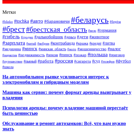
Метки
#беларусь
#авто
#tochka
#барановичи
#blizko
#берёза
#брест
#брестская_область
#германия
#вело
#гибель
#дети
#дальнобойщик
#животное
#деньга
#гродно
#зарплата
#контрабанда
#литва
#кража
#кредит
#китай
#кобрин
#минск
#налог
#мошенничество
#медицина
#минская_область
#мото
#польша
#недвижимость
#пинск
#пожар
#пенсия
#приговор
#наркотик
#россия
#работа
#суд
#футбол
#сигарета
#путешествие
#пьяный
#телефон
#школа
На автомобильном рынке усиливается интерес к
электромобилям и гибридным моделям
Машина как сервис: почему формат аренды выигрывает у
владения
Психология аренды: почему владение машиной перестаёт
быть ценностью
Обслуживание и ремонт автозамков: Всё, что вам нужно
знать