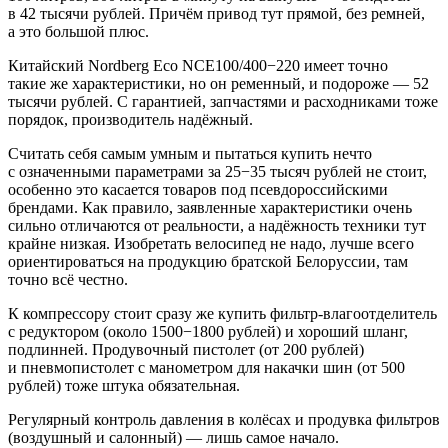
в 42 тысячи рублей. Причём привод тут прямой, без ремней,
а это большой плюс.
Китайский Nordberg Eco NCE100/400−220 имеет точно
такие же характеристики, но он ременный, и подороже — 52
тысячи рублей. С гарантией, запчастями и расходниками тоже
порядок, производитель надёжный.
Считать себя самым умным и пытаться купить нечто
с означенными параметрами за 25−35 тысяч рублей не стоит,
особенно это касается товаров под псевдороссийскими
брендами. Как правило, заявленные характеристики очень
сильно отличаются от реальности, а надёжность техники тут
крайне низкая. Изобретать велосипед не надо, лучше всего
ориентироваться на продукцию братской Белоруссии, там
точно всё честно.
К компрессору стоит сразу же купить фильтр-влагоотделитель
с редуктором (около 1500−1800 рублей) и хороший шланг,
подлинней. Продувочный пистолет (от 200 рублей)
и пневмопистолет с манометром для накачки шин (от 500
рублей) тоже штука обязательная.
Регулярный контроль давления в колёсах и продувка фильтров
(воздушный и салонный) — лишь самое начало.