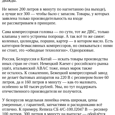
дважды.
Не менее 200 литров в минуту по нагнетанию (на выходе),
а лучше все 300 — чтобы было с запасом. Товары, у которых
заявлена только производительность на входе
не рассматриваем в принципе.
Сама компрессорная головка — по сути, тот же ДВС, только
клапаны у него устроены попроще. А так всё то же самое:
коленвал, цилиндры, поршни, картер — в котором масло. Есть
категория безмаслянных компрессоров, но связываться с ними
не стоит, это «обходные технологии». Одноразовые.
Россия, Белоруссия и Китай — искать товары производства
иных стран не стоит. Немецкий Kaeser с российского рынка
ушёл, итальянский ABAC тоже, иных марок также
не осталось. К сожалению, Бежецкий компрессорный завод
не делает бытовых аппаратов на 220 В с ресивером более 60
литров, да и 160 литров в минуту — как-то маловато,
особенно за 60 тысяч рублей. Увы, но тут поддержать
отечественного производителя не получится.
У белорусов модельная линейка очень широкая, цены
умеренные, с гарантией, запчастями и расходниками всё
отлично. К примеру, Remeza СБ 4/С-100.J2047 B — ресивер
100 литров, 300 литров в минуту на выпуске — обойдётся