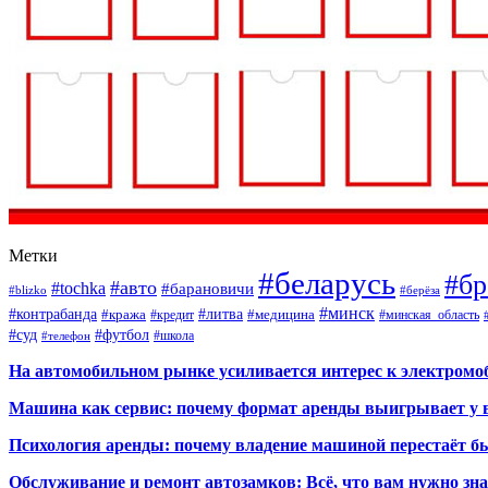
Метки
#беларусь
#бр
#авто
#tochka
#барановичи
#blizko
#берёза
#минск
#контрабанда
#литва
#кража
#кредит
#медицина
#минская_область
#суд
#футбол
#телефон
#школа
На автомобильном рынке усиливается интерес к электром
Машина как сервис: почему формат аренды выигрывает у 
Психология аренды: почему владение машиной перестаёт б
Обслуживание и ремонт автозамков: Всё, что вам нужно зн