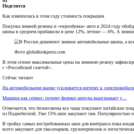
93
Поделится
Как изменилась в этом году стоимость покрышек
Покупка зимней резины и «переобувка» авто в 2024 году обо
шины в среднем прибавили в цене 12%, летние — 6%. А зимние
Фото globallookpress.com
В этом сезоне максимальные цены на зимнюю резину зафиксиро
с «Российской газетой».
Сейчас читают
На автомобильном рынке усиливается интерес к электромоби
Машина как сервис: почему формат аренды выигрывает у…
Отмечается, что бизнесмены все чаще покупают китайские пок
из Поднебесной. Уже 15% шин закупают там. Популярностью поль
В тройку самых востребованных шин для комтранса пока входят
всего закупают для таксопарков, грузоперевозок и логистичес