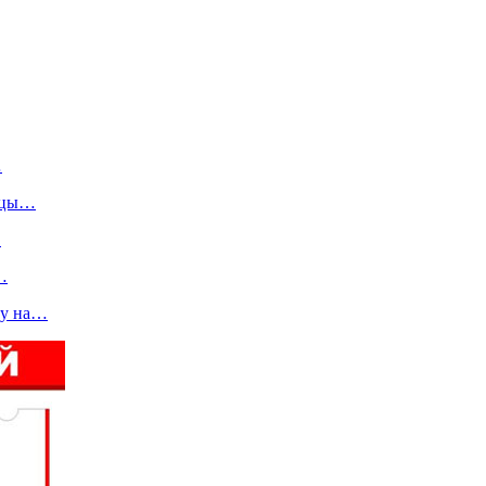
…
льцы…
…
…
ву на…