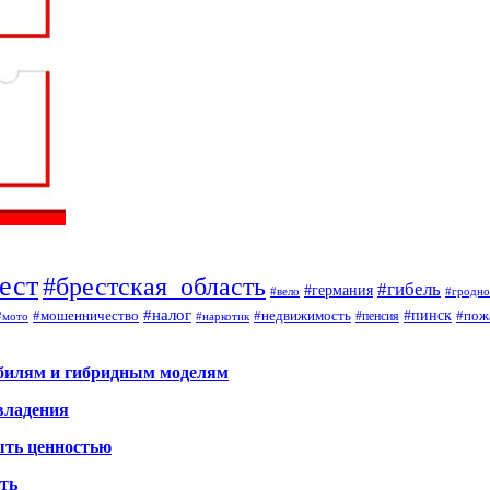
ест
#брестская_область
#гибель
#германия
#вело
#гродно
#налог
#мошенничество
#недвижимость
#пинск
#пож
#пенсия
#наркотик
#мото
обилям и гибридным моделям
владения
ыть ценностью
ать