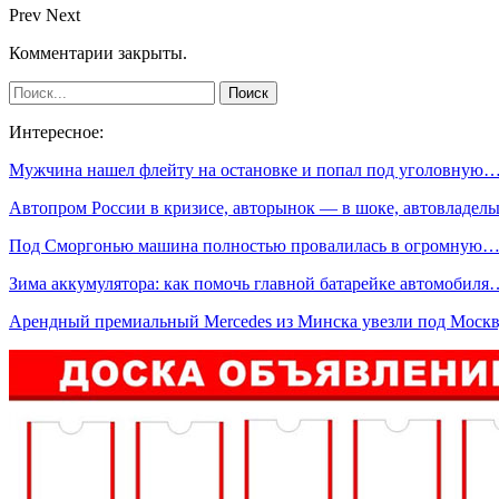
Prev
Next
Комментарии закрыты.
Интересное:
Мужчина нашел флейту на остановке и попал под уголовную
Автопром России в кризисе, авторынок — в шоке, автовладе
Под Сморгонью машина полностью провалилась в огромную
Зима аккумулятора: как помочь главной батарейке автомобиля
Арендный премиальный Mercedes из Минска увезли под Моск