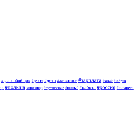
#зарплата
#дети
#дальнобойщик
#животное
#деньга
#китай
#кобрин
#польша
#россия
#работа
ар
#приговор
#сигарета
#путешествие
#пьяный