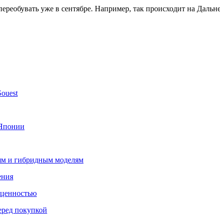
ереобувать уже в сентябре. Например, так происходит на Даль
ouest
 Японии
лям и гибридным моделям
ения
 ценностью
еред покупкой