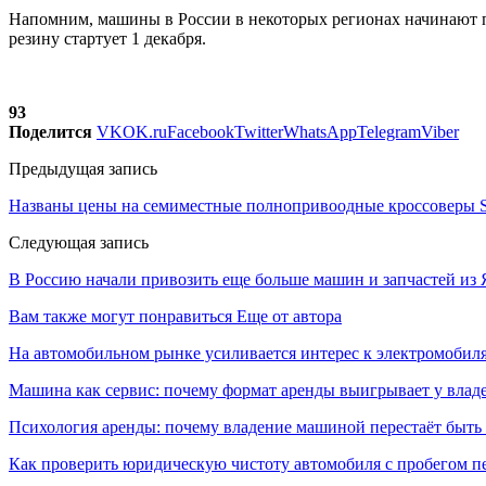
Напомним, машины в России в некоторых регионах начинают п
резину стартует 1 декабря.
93
Поделится
VK
OK.ru
Facebook
Twitter
WhatsApp
Telegram
Viber
Предыдущая запись
Названы цены на семиместные полнопривоодные кроссоверы S
Следующая запись
В Россию начали привозить еще больше машин и запчастей из
Вам также могут понравиться
Еще от автора
На автомобильном рынке усиливается интерес к электромоби
Машина как сервис: почему формат аренды выигрывает у влад
Психология аренды: почему владение машиной перестаёт быть
Как проверить юридическую чистоту автомобиля с пробегом п