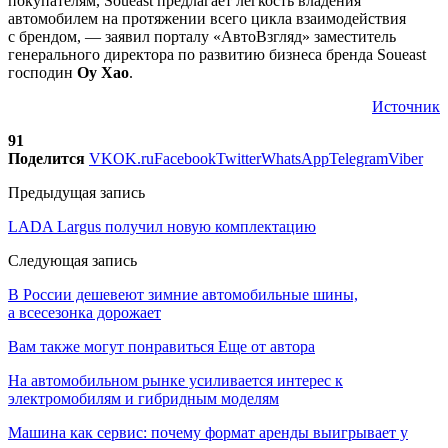
покупателям, Soueast предлагает легкость владения
автомобилем на протяжении всего цикла взаимодействия
с брендом, — заявил порталу «АвтоВзгляд» заместитель
генерального директора по развитию бизнеса бренда Soueast
господин
Оу Хао
.
Источник
91
Поделится
VK
OK.ru
Facebook
Twitter
WhatsApp
Telegram
Viber
Предыдущая запись
LADA Largus получил новую комплектацию
Следующая запись
В России дешевеют зимние автомобильные шины,
а всесезонка дорожает
Вам также могут понравиться
Еще от автора
На автомобильном рынке усиливается интерес к
электромобилям и гибридным моделям
Машина как сервис: почему формат аренды выигрывает у