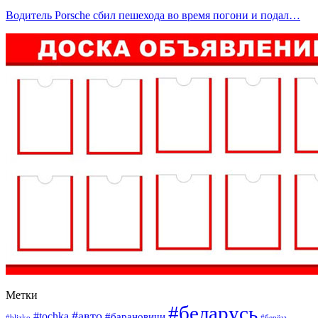
Водитель Porsche сбил пешехода во время погони и подал…
Метки
#беларусь
#авто
#tochka
#барановичи
#blizko
#берёза