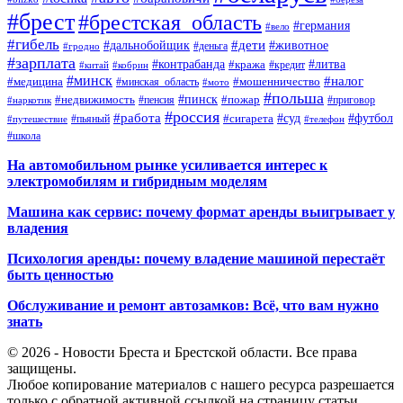
#брест
#брестская_область
#германия
#вело
#гибель
#дети
#дальнобойщик
#животное
#деньга
#гродно
#зарплата
#контрабанда
#литва
#кража
#кредит
#китай
#кобрин
#минск
#налог
#мошенничество
#медицина
#минская_область
#мото
#польша
#недвижимость
#пинск
#пожар
#пенсия
#приговор
#наркотик
#россия
#работа
#суд
#футбол
#сигарета
#путешествие
#пьяный
#телефон
#школа
На автомобильном рынке усиливается интерес к
электромобилям и гибридным моделям
Машина как сервис: почему формат аренды выигрывает у
владения
Психология аренды: почему владение машиной перестаёт
быть ценностью
Обслуживание и ремонт автозамков: Всё, что вам нужно
знать
© 2026 - Новости Бреста и Брестской области. Все права
защищены.
Любое копирование материалов с нашего ресурса разрешается
только с обратной активной ссылкой на страницу статьи.