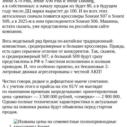
Jetour X70 Plus, Jetour X90 Plus и Jetour Dashing,
а в собственных: к началу продаж их будет 80, а в будущем
году число ДЦ марки вырастет до 100. И во всех этих
автосалонах сначала появятся кроссоверы Soueast S07 и Souest
S09, а в 2025-м к ним присоединится Soueast S06. Машины,
кстати сказать, уже представлены на российском сайте
компании.
Весь модельный ряд бренда по-китайски традиционный:
компактные, среднеразмерные и большие кроссоверы. Правда,
есть одно серьезное отличие от конкурентов. Так, скажем,
и среднеразмерный S07, и большой S09 будут сразу
представлены в РФ в 7-местном исполнении и полным
приводом. И, что особенно приятно, их бензиновые 2-
литровые движки агрегатированы с честной АКП!
Честно говоря, редкое и дефицитное нынче сочетание.
А с учетом этого и прайсы на эти SUV не выглядят
по нынешним временам запредельными: ориентировочная
цена «девятки» — 3 500 000 рублей, «семерки» — 2 900 000.
Однако полные технические характеристики и актуальные
цены на новинки рынка будут объявлены перед стартом
продаж.