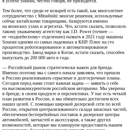
в успехе Soueast, честно говоря, не приходится.
Тем более, что среди ее козырей есть такой, как многолетнее
сотрудничество с Mitsubishi: многие решения, используемые
сейчас китайскими товарищами, базируются именно
на японских узлах и агрегатах. Что, кстати сказать, позволило
такому уважаемому агентству как J.D. Power (точнее —
ее «поднебесному» отделению) назвать в 2021 году машины
Soueast одними из самых надежных в КНР. Плюс на сто
процентов роботизированное и автоматизированное
производство. Завод марки в Китае, кстати сказать, способен
выпускать до 200 000 авто в года.
— Российский рынок стратегически важен для бренда.
Именно поэтому мы с самого начала заявляем, что пришли
в Россию реализовывать серьезные и долгосрочные планы.
Сегодня перед нами стоит важная задача — заявить о себе
на высококонкурентном российском авторынке. Мы уверены
в бренде, в своем продукте и перспективах. У нас есть четкий
план развития в России, и мы обязательно достигнем всех
наших целей. С помощью широкой дилерской сети по всей
России, открытия централизованного склада запасных частей,
обеспечения бесперебойных поставок в дилерские центры
автомобилей, запчастей и аксессуаров, а также других
возможностей, которые мы планируем предоставить нашим