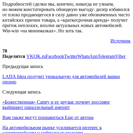
Подробностей сделки мы, конечно, никогда не узнаем,
но можем констатировать обоюдную выгоду: дилер избавился
от плохо продающегося в силу давно уже обозначенных чисто
китайских причин товара, а «краткосрочная аренда» получит
приток неплохих, вполне актуальных новых автомобилей.
Win-win «на минималках». Но хоть так.
Источник
70
Поделится
VK
OK.ru
Facebook
Twitter
WhatsApp
Telegram
Viber
Предыдущая запись
LADA Iskra получит уникальную для автомобилей марки
опцию
Следующая запись
«Божественная» Camry и ее друзья: почему россияне
выбирают параллельный импорт
Вам также могут понравиться
Еще от автора
На автомобильном рынке усиливается интерес к
электромобилям и гибридным моделям