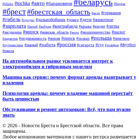
#беларусь
#авто
#tochka
#барановичи
#blizko
#берёза
#брест
#брестская_область
#германия
#вело
#гибель
#дети
#дальнобойщик
#животное
#деньга
#гродно
#зарплата
#контрабанда
#литва
#кража
#кредит
#китай
#кобрин
#минск
#налог
#мошенничество
#медицина
#минская_область
#мото
#польша
#недвижимость
#пинск
#пожар
#пенсия
#приговор
#наркотик
#россия
#работа
#суд
#футбол
#сигарета
#путешествие
#пьяный
#телефон
#школа
На автомобильном рынке усиливается интерес к
электромобилям и гибридным моделям
Машина как сервис: почему формат аренды выигрывает у
владения
Психология аренды: почему владение машиной перестаёт
быть ценностью
Обслуживание и ремонт автозамков: Всё, что вам нужно
знать
© 2026 - Новости Бреста и Брестской области. Все права
защищены.
Любое копирование материалов с нашего ресурса разрешается