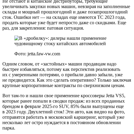
Не отстают и китайские дистрибуторы, требующие
увеличивать закупки новых машин, невзирая на заполненные
склады и мощный прошлогодний и даже позапрошлогодний
сток. Ошибки нет — на складах еще имеются ТС 2023 года,
продать которые уже будет непросто даже со скидками. Еще
раз, для закрепления: патовая ситуация.
Фото: jetta.faw-vw.com
Одним словом, от «застойных» машин продавцам надо
быстрее избавляться, потому как перспектив реализовать
их с умеренными потерями, о прибыли давно забыли, уже
не предвидится. Как это сделать оперативно? Только заключая
крупные корпоративные контракты по сверхнизким ценам.
Вот там-то и нашли свое применение кроссоверы Jetta VS5,
которые ранее попали в сводки продаж: из всех проданных
брендом в феврале 2025-го SUV, 85% были выпущены еще
в 2023 году. Двухлетний сток! Эти авто, как видно на фото,
отправятся работать в московский каршеринг, который уже
несколько лет остро нуждается в постоянном обновлении
парка.