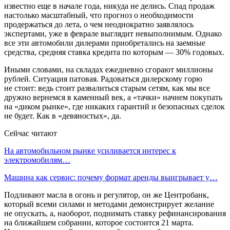
известно еще в начале года, никуда не делись. Спад продаж
настолько масштабный, что прогноз о необходимости
продержаться до лета, о чем неоднократно заявлялось
экспертами, уже в феврале выглядит невыполнимым. Однако
все эти автомобили дилерами приобретались на заемные
средства, средняя ставка кредита по которым — 30% годовых.
Иными словами, на складах ежедневно сгорают миллионы
рублей. Ситуация патовая. Радоваться дилерскому горю
не стоит: ведь стоит развалиться старым сетям, как мы все
дружно вернемся в каменный век, а «тачки» начнем покупать
на «диком рынке», где никаких гарантий и безопасных сделок
не будет. Как в «девяностых», да.
Сейчас читают
На автомобильном рынке усиливается интерес к
электромобилям…
Машина как сервис: почему формат аренды выигрывает у…
Подливают масла в огонь и регулятор, он же Центробанк,
который всеми силами и методами демонстрирует желание
не опускать, а, наоборот, поднимать ставку рефинансирования
на ближайшем собрании, которое состоится 21 марта.