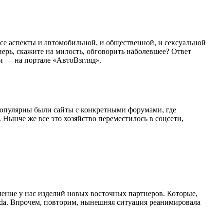
все аспекты и автомобильной, и общественной, и сексуальной
ерь, скажите на милость, обговорить наболевшее? Ответ
и — на портале «АвтоВзгляд».
 популярны были сайты с конкретными форумами, где
Нынче же все это хозяйство переместилось в соцсети,
ление у нас изделий новых восточных партнеров. Которые,
moda. Впрочем, повторим, нынешняя ситуация реанимировала