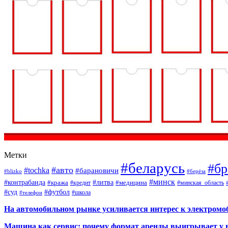
Метки
#беларусь
#бр
#авто
#tochka
#барановичи
#blizko
#берёза
#минск
#контрабанда
#литва
#кража
#кредит
#медицина
#минская_область
#суд
#футбол
#телефон
#школа
На автомобильном рынке усиливается интерес к электром
Машина как сервис: почему формат аренды выигрывает у 