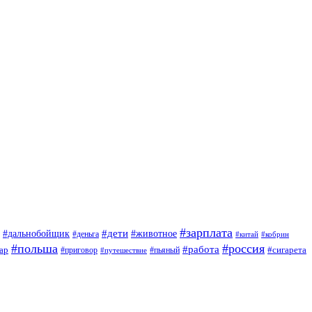
#зарплата
#дети
#дальнобойщик
#животное
#деньга
#китай
#кобрин
#польша
#россия
#работа
ар
#приговор
#сигарета
#путешествие
#пьяный