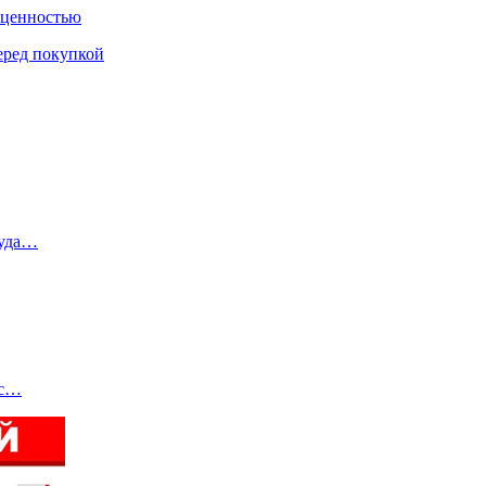
 ценностью
еред покупкой
руда…
 с…