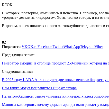
БЛОК
В которых, повторим, изменилась и повестка. Например, все ч
«родные» детали за «недорого». Хотя, честно говоря, и на от
Впрочем, о всех нюансах нового «автоклубного» движения в ст
82
Поделится
VK
OK.ru
Facebook
Twitter
WhatsApp
Telegram
Viber
Предыдущая запись
Генератор эмоций: в столице продают 250-сильный хот-род на
Следующая запись
В 2025 году LADA Aura получит две новые версии: бюджетну
Вам также могут понравиться
Еще от автора
На автомобильном рынке усиливается интерес к электромоби
Машина как сервис: почему формат аренды выигрывает у влад