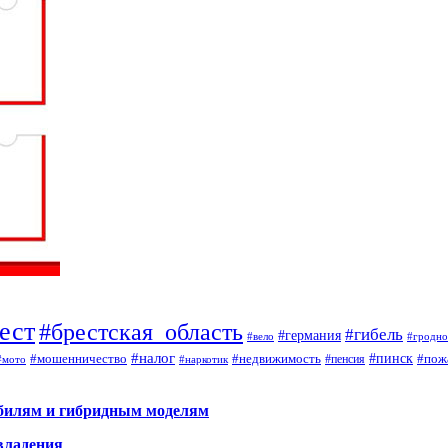
ест
#брестская_область
#гибель
#германия
#вело
#гродно
#налог
#мошенничество
#недвижимость
#пинск
#пож
#пенсия
#наркотик
#мото
обилям и гибридным моделям
владения