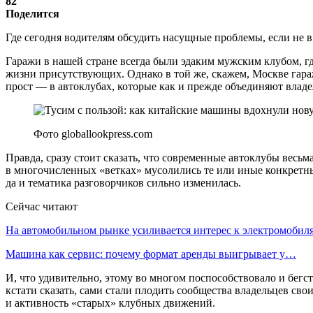
82
Поделится
Где сегодня водителям обсудить насущные проблемы, если не в
Гаражи в нашей стране всегда были эдаким мужским клубом, гд
жизни присутствующих. Однако в той же, скажем, Москве гараж
прост — в автоклубах, которые как и прежде объединяют влад
Фото globallookpress.com
Правда, сразу стоит сказать, что современные автоклубы весь
в многочисленных «ветках» мусолились те или иные конкретны
да и тематика разговорчиков сильно изменилась.
Сейчас читают
На автомобильном рынке усиливается интерес к электромоби
Машина как сервис: почему формат аренды выигрывает у…
И, что удивительно, этому во многом поспособствовало и бегс
кстати сказать, сами стали плодить сообщества владельцев св
и активность «старых» клубных движений.