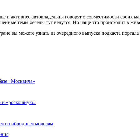
аще и активнее автовладельцы говорят о совместимости своих м
влеченные темы беседы тут ведутся. Но чаще это происходит в ж
ране вы можете узнать из очередного выпуска подкаста портала 
 базе «Москвича»
ю и «роскошную»
лям и гибридным моделям
ения