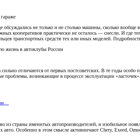
 гараже
е обсуждались не только и не столько машины, сколько вообще 
ных кооперативов практически не осталось — снесли. И где теп
ельцев транспортных средств тех или иных моделей. Подробност
ма сильно отличаются от первых постсоветских. В те годы особо
е проблемы, возникающие в процессе эксплуатации «ласточек». 
лям…
тво из страны именитых автопроизводителей, и изобильное появ
оих авто. Особенно в этом смысле активничают Chery, Exeed, O