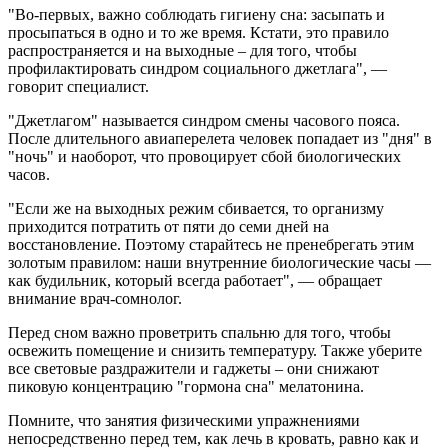
"Во-первых, важно соблюдать гигиену сна: засыпать и
просыпаться в одно и то же время. Кстати, это правило
распространяется и на выходные – для того, чтобы
профилактировать синдром социального джетлага", —
говорит специалист.
"Джетлагом" называется синдром смены часового пояса.
После длительного авиаперелета человек попадает из "дня" в
"ночь" и наоборот, что провоцирует сбой биологических
часов.
"Если же на выходных режим сбивается, то организму
приходится потратить от пяти до семи дней на
восстановление. Поэтому старайтесь не пренебрегать этим
золотым правилом: наши внутренние биологические часы —
как будильник, который всегда работает", — обращает
внимание врач-сомнолог.
Перед сном важно проветрить спальню для того, чтобы
освежить помещение и снизить температуру. Также уберите
все световые раздражители и гаджеты – они снижают
пиковую концентрацию "гормона сна" мелатонина.
Помните, что занятия физическими упражнениями
непосредственно перед тем, как лечь в кровать, равно как и