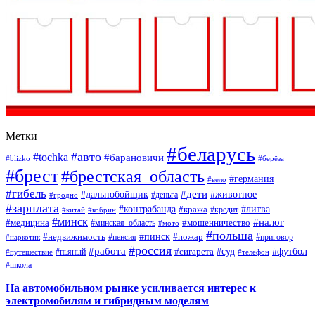
Метки
#беларусь
#авто
#tochka
#барановичи
#blizko
#берёза
#брест
#брестская_область
#германия
#вело
#гибель
#дети
#дальнобойщик
#животное
#деньга
#гродно
#зарплата
#контрабанда
#литва
#кража
#кредит
#китай
#кобрин
#минск
#налог
#мошенничество
#медицина
#минская_область
#мото
#польша
#недвижимость
#пинск
#пожар
#пенсия
#приговор
#наркотик
#россия
#работа
#суд
#футбол
#сигарета
#путешествие
#пьяный
#телефон
#школа
На автомобильном рынке усиливается интерес к
электромобилям и гибридным моделям