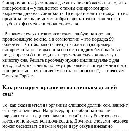
Синдром апноэ (остановки дыхания во сне) часто приводит к
гиперсомнии – у пациентов с таким синдромом ярко
выражена дневная сонливость. Все происходит потому, что их
организм никак не может добрать достаточное количество
глубоких фаз медленноволнового сна.
"В таких случаях нужно исключать любую патологию,
происходящую во сне, а в сомнологии – это порядка 99
болезней. Этот большой спектр патологий (например,
синдром остановки дыхания во сне, синдром беспокойных
ног, депрессия) приводит к недостаточному количеству и
качеству сна. Решать проблему нужно индивидуально для
того, чтобы выяснить, почему проявляется гиперсомния и что
конкретно мешает пациенту спать полноценно", — поясняет
Татьяна Горбат.
Как реагирует организм на слишком долгий
сон?
То, как сказывается на организм слишком долгий сон, зависит
от недуга человека. Например, при особой патологии –
нарколепсии – пациент "вваливается" в фазу быстрого сна,
которую не может контролировать. Другими словами, человек
может беседовать с вами и через пару секунд внезапно