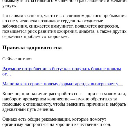
обмякнуть из-за сильного мышечного расслабления и желания
уснуть.
По словам эксперта, часто из-за слишком долгого пребывания
во сне у человека возникают сердечно-сосудистые
заболевания, снижается иммунитет, появляется депрессия,
повышается риск развития ожирения, диабета, а также других
серьезных проблем со здоровьем.
Правила здорового сна
Сейчас читают
Разумное потребление в быту: как получать больше пользы
от…
Машина как сервис: почему формат аренды выигрывает у…
Конечно, при наличии расстройств сна — при его малом или,
наоборот, чрезмерном количестве — нужно обратиться за
помощью к специалисту, чтобы выяснить причины и выбрать
адекватный путь лечения.
Однако есть общие рекомендации, которые помогут
организму настроиться на хороший качественный сон.