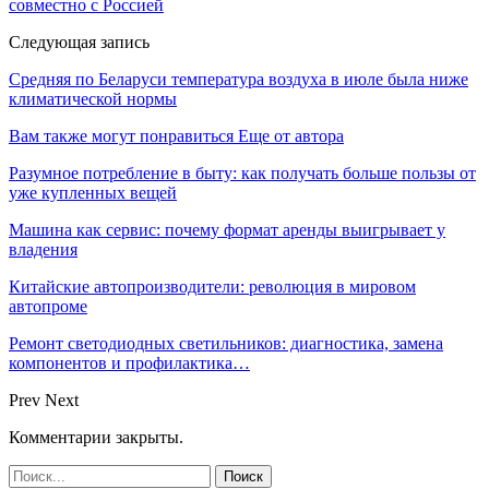
совместно с Россией
Следующая запись
Средняя по Беларуси температура воздуха в июле была ниже
климатической нормы
Вам также могут понравиться
Еще от автора
Разумное потребление в быту: как получать больше пользы от
уже купленных вещей
Машина как сервис: почему формат аренды выигрывает у
владения
Китайские автопроизводители: революция в мировом
автопроме
Ремонт светодиодных светильников: диагностика, замена
компонентов и профилактика…
Prev
Next
Комментарии закрыты.