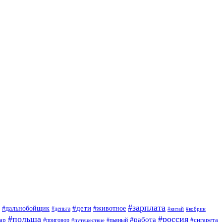
#зарплата
#дети
#дальнобойщик
#животное
#деньга
#китай
#кобрин
#польша
#россия
#работа
ар
#приговор
#сигарета
#путешествие
#пьяный