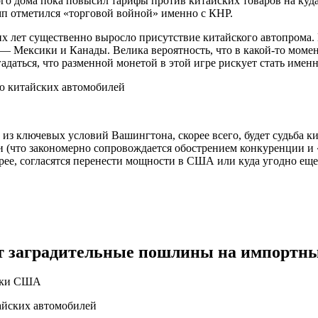
го дома пока повысил тарифы против китайских товаров на куд
мп отметился «торговой войной» именно с КНР.
их лет существенно выросло присутствие китайского автопрома
ей — Мексики и Канады. Велика вероятность, что в какой-то мом
адаться, что разменной монетой в этой игре рискует стать именн
м из ключевых условий Вашингтона, скорее всего, будет судьба 
ами (что закономерно сопровождается обострением конкуренции 
рее, согласятся перенести мощности в США или куда угодно еще
т заградительные пошлины на импортны
тики США