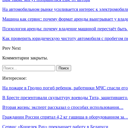
На автомобильном рынке усиливается интерес к электромоби
Машина как сервис: почему формат аренды выигрывает у влад
Психология аренды: почему владение машиной перестаёт быть
Как проверить юридическую чистоту автомобиля с пробегом п
Prev
Next
Комментарии закрыты.
Интересное:
На пожаре в Гродно погиб ребенок, работники МЧС спасли ег
В Бресте презентовали скульптуру воеводы Тита, защитившег
Вторая жизнь: эксперт рассказал о способах использования…
Гражданин России спрятал 4,2 кг гашиша в оборудованном за
Сервис «Кошелек Pay» прекращает работу в Беларуси