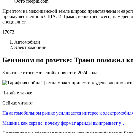
Фото freepik.com
При этом на мексиканской земле широко представлены и европ
преимущественно в США. И Трамп, вероятнее всего, намерен 
специалист.
17073
Автомобили
Электромобили
Бензином по розетке: Трамп положил к
Занятные итоги «зеленой» повестки 2024 года
Читайте также
Сейчас читают
На автомобильном рынке усиливается интерес к электромоби
Машина как сервис: почему формат аренды выигрывает у…