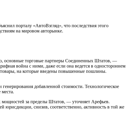
ъяснил порталу «АвтоВзгляд», что последствия этого
дствиям на мировом авторынке.
но, основные торговые партнеры Соединенных Штатов, —
арифная война с ними, даже если она ведется в одностороннем
се товары, на которые введены повышенные пошлины.
и генерирования добавленной стоимости. Технологическое
 места.
 мощностей за пределы Штатов, — уточняет Арефьев.
ей юрисдикции, снизив, соответственно, активность в той же