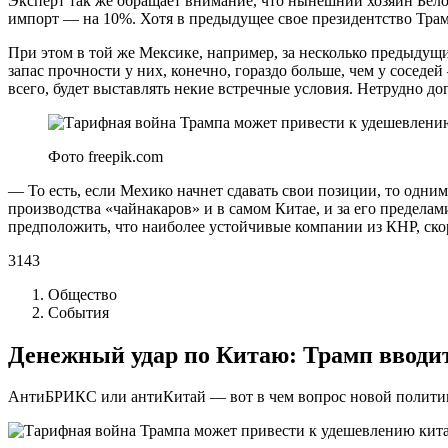
Эксперт так же обращает внимание, что нынешний хозяин Бело
импорт — на 10%. Хотя в предыдущее свое президентство Тра
При этом в той же Мексике, например, за несколько предыдущ
запас прочности у них, конечно, гораздо больше, чем у сосед
всего, будет выставлять некие встречные условия. Нетрудно дог
Фото freepik.com
— То есть, если Мехико начнет сдавать свои позиции, то одни
производства «чайнакаров» и в самом Китае, и за его предел
предположить, что наиболее устойчивые компании из КНР, ско
3143
Общество
События
Денежный удар по Китаю: Трамп вводи
АнтиБРИКС или антиКитай — вот в чем вопрос новой поли