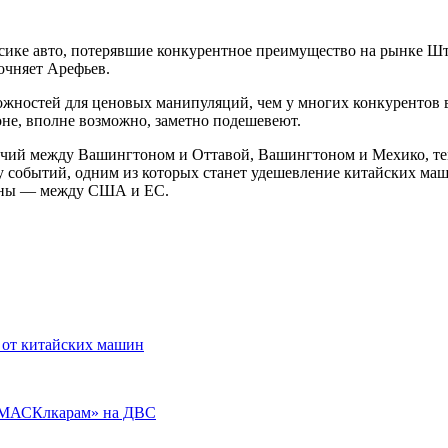
ксике авто, потерявшие конкурентное преимущество на рынке Шта
очняет Арефьев.
ожностей для ценовых манипуляций, чем у многих конкурентов в
оне, вполне возможно, заметно подешевеют.
речий между Вашингтоном и Оттавой, Вашингтоном и Мехико, тем
событий, одним из которых станет удешевление китайских машин
ойны — между США и ЕС.
 от китайских машин
т «МАСКлкарам» на ДВС