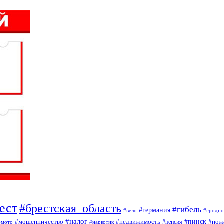
ест
#брестская_область
#гибель
#германия
#вело
#гродно
#налог
#мошенничество
#недвижимость
#пинск
#пож
#пенсия
#наркотик
#мото