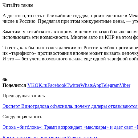
Читайте также
А до этого, то есть в ближайшие год-два, произведенные в Ме
числе в Россию. Предлагая при этом конкурентные цены, — ут
Заметим: у китайского автопрома в целом гораздо больше возм
использовать эти возможности. Многие авто из КНР на этом ф
То есть, как бы ни казался далеким от России клубок противо
их «тарифного» противостояния вполне может вызвать цепочку 
И это — без учета возможного начала еще одной тарифной в
66
Поделится
VK
OK.ru
Facebook
Twitter
WhatsApp
Telegram
Viber
Предыдущая запись
Эксперт Виноградова объяснила, почему дилеры отказываются
Следующая запись
Эпоха «бигблока»: Трамп возрождает «маслкары» и дает све
Вам также могут понравиться
Еще от автора