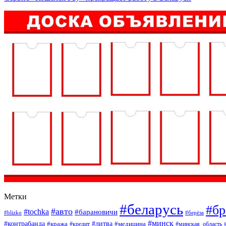
Метки
#беларусь
#бр
#авто
#tochka
#барановичи
#blizko
#берёза
#минск
#контрабанда
#литва
#кража
#кредит
#медицина
#минская_область