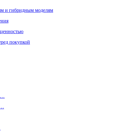
лям и гибридным моделям
ения
 ценностью
еред покупкой
о…
о…
…