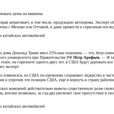
снижать цены на машины
ая затрагивает, в том числе, продукцию автопрома. Эксперт об
она с Мехико или Оттавой, и даже привести к серьезным после
го дома Дональд Трамп ввел 25%-ные пошлины — это, безуслов
вого университета при Правительстве РФ
Петр Арефьев
. — И т
этапе, на горизонте одного-двух лет, в США будут дорожать в
ет эксперт.
но изменился, но США по-прежнему сохраняют лидерство в част
нив и упрочив эти позиции США, еще и вернуть в страну рабочие
нских компаний действительно вывела существенную долю своих
ь, вполне возможно, за год-два увеличит свое присутствие в сво