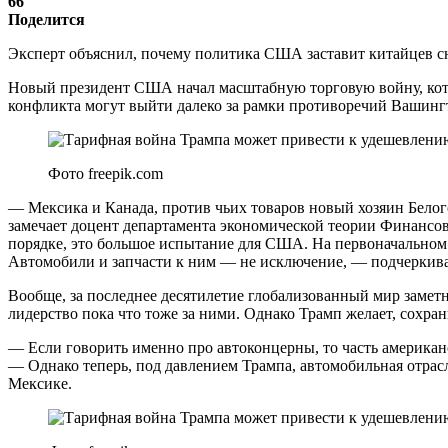
66
Поделится
Эксперт объяснил, почему политика США заставит китайцев 
Новый президент США начал масштабную торговую войну, котор
конфликта могут выйти далеко за рамки противоречий Вашингт
Фото freepik.com
— Мексика и Канада, против чьих товаров новый хозяин Бело
замечает доцент департамента экономической теории Финансо
порядке, это большое испытание для США. На первоначальном 
Автомобили и запчасти к ним — не исключение, — подчеркива
Вообще, за последнее десятилетие глобализованный мир замет
лидерство пока что тоже за ними. Однако Трамп желает, сохра
— Если говорить именно про автоконцерны, то часть америка
— Однако теперь, под давлением Трампа, автомобильная отрасл
Мексике.