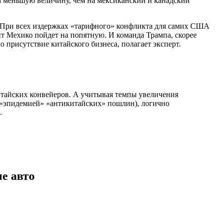
а меньшую величину, чем на мексиканский и канадский
. При всех издержках «тарифного» конфликта для самих США
ент Мехико пойдет на попятную. И команда Трампа, скорее
о присутствие китайского бизнеса, полагает эксперт.
китайских конвейеров. А учитывая темпы увеличения
и «эпидемией» «антикитайских» пошлин), логично
.
е авто