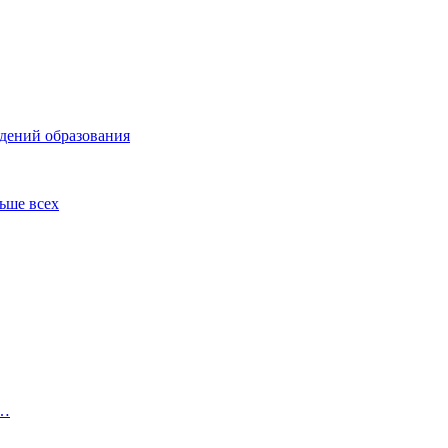
ждений образования
льше всех
в…