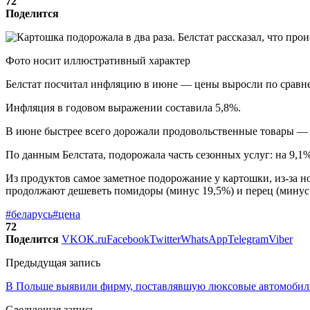
72
Поделится
Фото носит иллюстративный характер
Белстат посчитал инфляцию в июне — цены выросли по сравнен
Инфляция в годовом выражении составила 5,8%.
В июне быстрее всего дорожали продовольственные товары — н
По данным Белстата, подорожала часть сезонных услуг: на 9,1
Из продуктов самое заметное подорожание у картошки, из-за но
продолжают дешеветь помидоры (минус 19,5%) и перец (минус
#беларусь
#цена
72
Поделится
VK
OK.ru
Facebook
Twitter
WhatsApp
Telegram
Viber
Предыдущая запись
В Польше выявили фирму, поставлявшую люксовые автомобили
Следующая запись