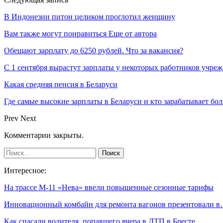
В Индонезии питон целиком проглотил женщину
Вам также могут понравиться
Еще от автора
Обещают зарплату до 6250 рублей. Что за вакансия?
С 1 сентября вырастут зарплаты у некоторых работников учре
Какая средняя пенсия в Беларуси
Где самые высокие зарплаты в Беларуси и кто зарабатывает бо
Prev
Next
Комментарии закрыты.
Интересное:
На трассе М-11 «Нева» ввели повышенные сезонные тарифы
Инновационный комбайн для ремонта вагонов презентовали 
Как спасали водителя, попавшего вчера в ДТП в Бресте,…