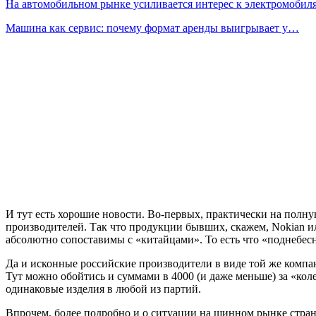
На автомобильном рынке усиливается интерес к электромоби
Машина как сервис: почему формат аренды выигрывает у…
И тут есть хорошие новости. Во-первых, практически на полну
производителей. Так что продукции бывших, скажем, Nokian ил
абсолютно сопоставимы с «китайцами». То есть что «поднебесн
Да и исконные российские производители в виде той же компа
Тут можно обойтись и суммами в 4000 (и даже меньше) за «кол
одинаковые изделия в любой из партий.
Впрочем, более подробно и о ситуации на шинном рынке страны