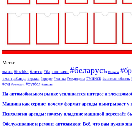
Метки
#беларусь
#бр
#авто
#tochka
#барановичи
#blizko
#берёза
#минск
#контрабанда
#литва
#кража
#кредит
#медицина
#минская_область
#суд
#футбол
#телефон
#школа
На автомобильном рынке усиливается интерес к электром
Машина как сервис: почему формат аренды выигрывает у 
Психология аренды: почему владение машиной перестаёт б
Обслуживание и ремонт автозамков: Всё, что вам нужно зн