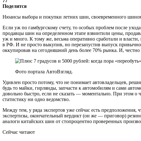
77
Поделится
Нюансы выбора и покупки летних шин, своевременного шином
Если уж по гамбургскому счету, то особых проблем после ухо
продавцы шин на определенном этапе взвинтили цены, продава
уж и много. К тому же, весьма оперативно сработали и власт
в РФ. И не просто выкупив, но перезапустив выпуск привычн
оккупировав на сегодняшний день более 70% рынка. И, честно 
Фото портала АвтоВзгляд.
Удивлен просто потому, что не понимает автовладельцев, реш
будь то майки, гирлянды, запчасти к автомобилям и сами автом
довольно быстро, если не сказать — моментально. При этом о 
статистику ни одно ведомство.
Между тем, у ряда экспертов уже сейчас есть предположения,
экспертизы, окончательный вердикт (он же — приговор) рези
аналоги китайских шин от стопроцентно проверенных производ
Сейчас читают