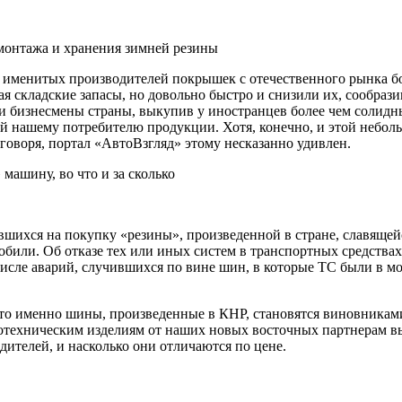
онтажа и хранения зимней резины
да именитых производителей покрышек с отечественного рынка б
я складские запасы, но довольно быстро и снизили их, сообраз
и, и бизнесмены страны, выкупив у иностранцев более чем соли
ой нашему потребителю продукции. Хотя, конечно, и этой небо
говоря, портал «АвтоВзгляд» этому несказанно удивлен.
ившихся на покупку «резины», произведенной в стране, славяще
обили. Об отказе тех или иных систем в транспортных средствах 
числе аварий, случившихся по вине шин, в которые ТС были в м
 что именно шины, произведенные в КНР, становятся виновника
нотехническим изделиям от наших новых восточных партнерам в
ителей, и насколько они отличаются по цене.