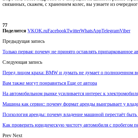
связанных, скажем, с хранением колес, вы узнаете из очередн
77
Поделится
VK
OK.ru
Facebook
Twitter
WhatsApp
Telegram
Viber
Предыдущая запись
Только первая: почему не принято оставлять припаркованное ав
Следующая запись
Перед лицом краха: BMW и думать не думает о полноценном 
Вам также могут понравиться
Еще от автора
На автомобильном рынке усиливается интерес к электромоби
Машина как сервис: почему формат аренды выигрывает у влад
Психология аренды: почему владение машиной перестаёт быть
Как проверить юридическую чистоту автомобиля с пробегом п
Prev
Next