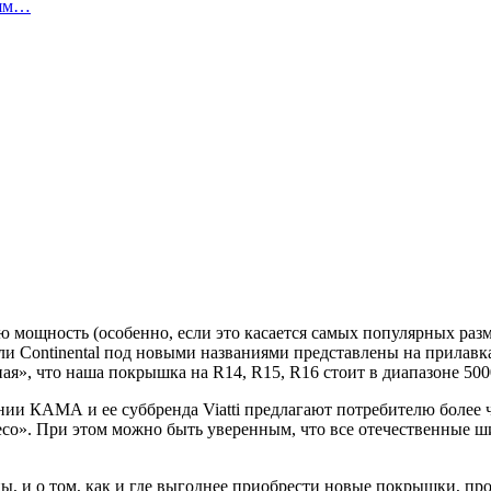
лям…
ю мощность (особенно, если это касается самых популярных раз
и Continental под новыми названиями представлены на прилавка
ая», что наша покрышка на R14, R15, R16 стоит в диапазоне 500
нии КАМА и ее суббренда Viatti предлагают потребителю более 
есо». При этом можно быть уверенным, что все отечественные ш
, и о том, как и где выгоднее приобрести новые покрышки, прод