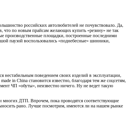
ольшинство российских автолюбителей не почувствовало. Да,
ив, что по новым прайсам желающих купить «резину» не так
дные производственные площадки, построенные последними
льшой паузой воспользовались «поднебесные» шинники,
йся нестабильным поведением своих изделий в эксплуатации,
made in China становится известно, благодаря тем же соцсетям,
омент ЧП «обуты», неизвестно ничего. Ну не ведет такую
ми многих ДТП. Впрочем, пока проводятся соответствующие
ыносить рано. Лучше посмотрим, имеются ли на нашем рынке