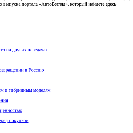
ого выпуска портала «АвтоВзгляд», который найдете
здесь
.
то на других передачах
возвращении в Россию
лям и гибридным моделям
ения
 ценностью
еред покупкой