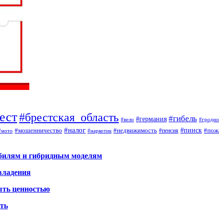
ест
#брестская_область
#гибель
#германия
#вело
#гродно
#налог
#мошенничество
#недвижимость
#пинск
#пож
#пенсия
#наркотик
#мото
обилям и гибридным моделям
владения
ыть ценностью
ать