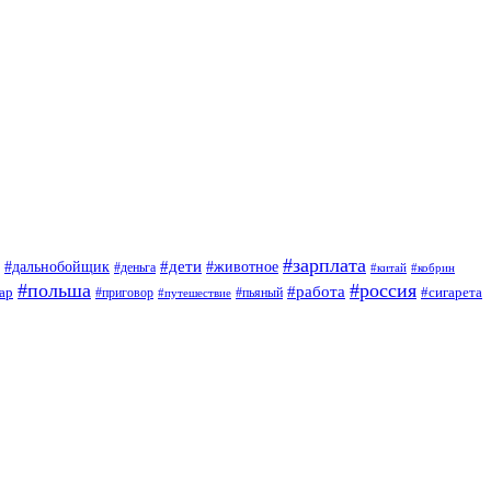
#зарплата
#дети
#дальнобойщик
#животное
#деньга
#китай
#кобрин
#польша
#россия
#работа
ар
#приговор
#сигарета
#путешествие
#пьяный