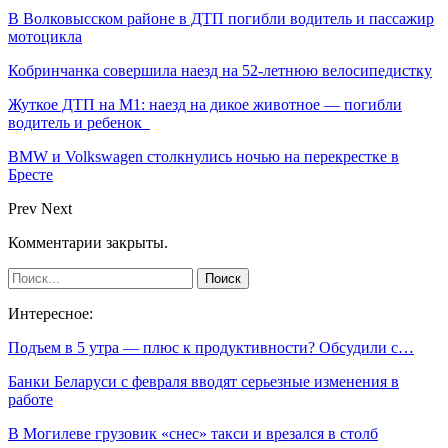
В Волковысском районе в ДТП погибли водитель и пассажир
мотоцикла
Кобринчанка совершила наезд на 52-летнюю велосипедистку
Жуткое ДТП на М1: наезд на дикое животное — погибли
водитель и ребенок
BMW и Volkswagen столкнулись ночью на перекрестке в
Бресте
Prev
Next
Комментарии закрыты.
Интересное:
Подъем в 5 утра — плюс к продуктивности? Обсудили с…
Банки Беларуси с февраля вводят серьезные изменения в
работе
В Могилеве грузовик «снес» такси и врезался в столб