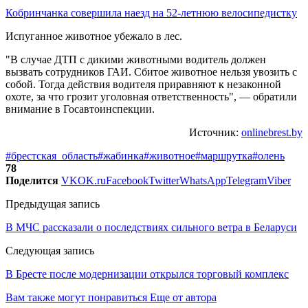
Кобринчанка совершила наезд на 52-летнюю велосипедистку
Испуганное животное убежало в лес.
"В случае ДТП с дикими животными водитель должен
вызвать сотрудников ГАИ. Сбитое животное нельзя увозить с
собой. Тогда действия водителя приравняют к незаконной
охоте, за что грозит уголовная ответственность", — обратили
внимание в Госавтоинспекции.
Источник:
onlinebrest.by
#брестская_область
#жабинка
#животное
#маршрутка
#олень
78
Поделится
VK
OK.ru
Facebook
Twitter
WhatsApp
Telegram
Viber
Предыдущая запись
В МЧС рассказали о последствиях сильного ветра в Беларуси
Следующая запись
В Бресте после модернизации открылся торговый комплекс
Вам также могут понравиться
Еще от автора