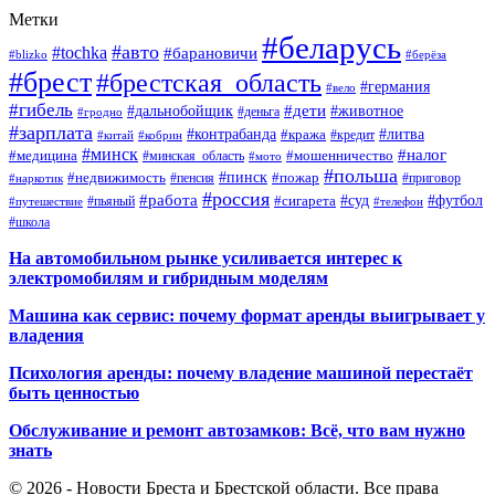
Метки
#беларусь
#авто
#tochka
#барановичи
#blizko
#берёза
#брест
#брестская_область
#германия
#вело
#гибель
#дети
#дальнобойщик
#животное
#деньга
#гродно
#зарплата
#контрабанда
#литва
#кража
#кредит
#китай
#кобрин
#минск
#налог
#мошенничество
#медицина
#минская_область
#мото
#польша
#недвижимость
#пинск
#пожар
#пенсия
#приговор
#наркотик
#россия
#работа
#суд
#футбол
#сигарета
#путешествие
#пьяный
#телефон
#школа
На автомобильном рынке усиливается интерес к
электромобилям и гибридным моделям
Машина как сервис: почему формат аренды выигрывает у
владения
Психология аренды: почему владение машиной перестаёт
быть ценностью
Обслуживание и ремонт автозамков: Всё, что вам нужно
знать
© 2026 - Новости Бреста и Брестской области. Все права