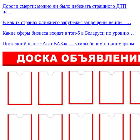
Дороги смерти: можно ли было избежать страшного ДТП
на …
В каких странах ближнего зарубежья запрещены вейпы –…
Какие сферы бизнеса входят в топ-5 в Беларуси по уровню…
Последний шанс «АвтоВАЗа» — утильсбором по иномаркам