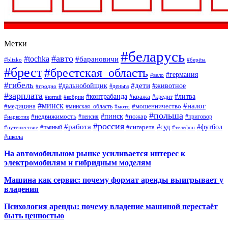
Метки
#беларусь
#авто
#tochka
#барановичи
#blizko
#берёза
#брест
#брестская_область
#германия
#вело
#гибель
#дети
#дальнобойщик
#животное
#деньга
#гродно
#зарплата
#контрабанда
#литва
#кража
#кредит
#китай
#кобрин
#минск
#налог
#мошенничество
#медицина
#минская_область
#мото
#польша
#недвижимость
#пинск
#пожар
#пенсия
#приговор
#наркотик
#россия
#работа
#суд
#футбол
#сигарета
#путешествие
#пьяный
#телефон
#школа
На автомобильном рынке усиливается интерес к
электромобилям и гибридным моделям
Машина как сервис: почему формат аренды выигрывает у
владения
Психология аренды: почему владение машиной перестаёт
быть ценностью