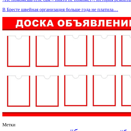
В Бресте швейная организация больше года не платила…
Метки