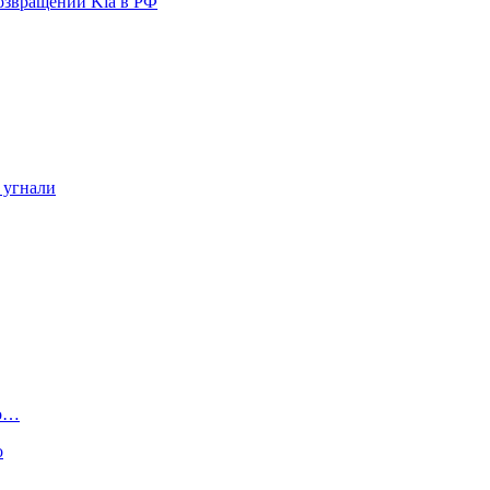
озвращении Kia в РФ
 угнали
но…
о
а…