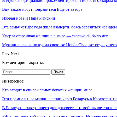
В Hyundai официально прокомментировали новость о скором в
Вам также могут понравиться
Еще от автора
Избран новый Папа Римский
Эта семья четыре года жила взаперти, боясь заразиться ковидом
Умерла старейшая женщина в мире — сколько ей было лет
Мужчина нечаянно купил свою же Honda Civic, которую у него
Prev
Next
Комментарии закрыты.
Интересное:
Кто входит в список самых богатых женщин мира
Эти премиальные машины везли через Беларусь в Казахстан, 
В Беларуси с завтрашнего дня дешевеет автомобильное топлив
«Не поможешь себе сам – никто не поможет». История ремонт