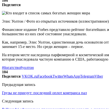
104
Поделится
Элис Уолтон / Фото из открытых источников (иллюстративное)
Финансовое издание Forbes представило рейтинг богатейших же
большинство из них своё состояние унаследовали.
Как, например, Элис Уолтон, единственная дочь основателя се
занимает 15-е место. Но среди женщин – первое.
На втором месте наследница парфюмерной и косметической имп
которая унаследовала частную компанию в США, работающую в 
#богатство
#уолтон
104
Поделится
VK
OK.ru
Facebook
Twitter
WhatsApp
Telegram
Viber
Предыдущая запись
Грузы не приедут: последний оплот комтранса пал
Следующая запись