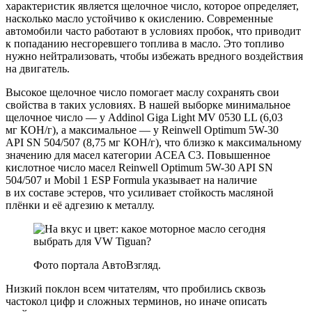
характеристик является щелочное число, которое определяет,
насколько масло устойчиво к окислению. Современные
автомобили часто работают в условиях пробок, что приводит
к попаданию несгоревшего топлива в масло. Это топливо
нужно нейтрализовать, чтобы избежать вредного воздействия
на двигатель.
Высокое щелочное число помогает маслу сохранять свои
свойства в таких условиях. В нашей выборке минимальное
щелочное число — у Addinol Giga Light MV 0530 LL (6,03
мг КОН/г), а максимальное — у Reinwell Optimum 5W-30
API SN 504/507 (8,75 мг КОН/г), что близко к максимальному
значению для масел категории ACEA C3. Повышенное
кислотное число масел Reinwell Optimum 5W-30 API SN
504/507 и Mobil 1 ESP Formula указывает на наличие
в их составе эстеров, что усиливает стойкость масляной
плёнки и её адгезию к металлу.
Фото портала АвтоВзгляд.
Низкий поклон всем читателям, что пробились сквозь
частокол цифр и сложных терминов, но иначе описать