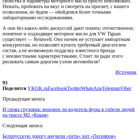
свойства и параметры моторного масла просто невозможно.
Нюхать, пробовать на вкус и смотреть на просвет, с вашего
позволения, не будем — обойдемся более точными
лабораторными исследованиями.
А они без каких-либо дискуссий дают понять: отечественное,
понятное и подходящее моторное масло для VW Tiguan
существует — Reinwell. Оно ничем не уступает импортным
конкурентам, но позволяет купить требуемый двигателем
состав, а не возможную подделку известного бренда
с неизвестными характеристиками. Стоит ли ради этого
рисковать самым дорогим узлом автомобиля?
Источник
93
Поделится
VK
OK.ru
Facebook
Twitter
WhatsApp
Telegram
Viber
Предыдущая запись
И снова грузовик: виновен ли водитель фуры в гибели людей
на трассе М2 «Крым»
Следующая запись
Белорусскую дорогу научили «петь» хит «Песняров»