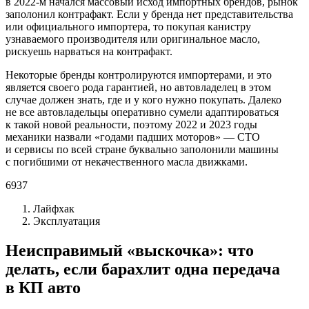
в 2022-м начался массовый исход импортных брендов, рынок
заполонил контрафакт. Если у бренда нет представительства
или официального импортера, то покупая канистру
узнаваемого производителя или оригинальное масло,
рискуешь нарваться на контрафакт.
Некоторые бренды контролируются импортерами, и это
является своего рода гарантией, но автовладелец в этом
случае должен знать, где и у кого нужно покупать. Далеко
не все автовладельцы оперативно сумели адаптироваться
к такой новой реальности, поэтому 2022 и 2023 годы
механики назвали «годами падших моторов» — СТО
и сервисы по всей стране буквально заполонили машины
с погибшими от некачественного масла движками.
6937
Лайфхак
Эксплуатация
Неисправимый «выскочка»: что
делать, если барахлит одна передача
в КП авто