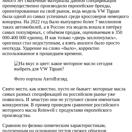
Много лет смазочные материалы данной спецификации
преимущественно производили европейские бренды,
ориентированные на свой рынок, ведь модель VW Tiguan
была одной из самых успешных среди кроссоверов немецкого
концерна. На 2022 год было выпущено более 7 миллионов
таких автомобилей, а в России эта модель вошла в пятёрку
самых популярных, с объёмом продаж, оцениваемым в 350
000-400 000 единиц. И как только «дверь захлопнулась»,
оригинал стал недоступным, а взять аналоги было просто
неоткуда. Ударение на слово «было», корректно
использованное в прошедшем времени.
Фото портала АвтоВзгляд.
Свято место, как известно, пусто не бывает: моторные масла
самых разных спецификаций на российском рынке уже
появились. И зачастую они не уступают своим именитым
конкурентам. В пример приведем сравнение российского
моторного масла Reinwell с продуктами европейского
производства.
Сравним по физико-химическим характеристикам,
полученным на основании тестов свежих образцов