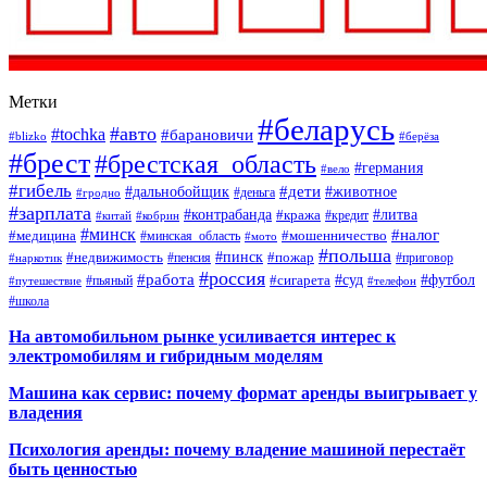
Метки
#беларусь
#авто
#tochka
#барановичи
#blizko
#берёза
#брест
#брестская_область
#германия
#вело
#гибель
#дети
#дальнобойщик
#животное
#деньга
#гродно
#зарплата
#контрабанда
#литва
#кража
#кредит
#китай
#кобрин
#минск
#налог
#мошенничество
#медицина
#минская_область
#мото
#польша
#недвижимость
#пинск
#пожар
#пенсия
#приговор
#наркотик
#россия
#работа
#суд
#футбол
#сигарета
#путешествие
#пьяный
#телефон
#школа
На автомобильном рынке усиливается интерес к
электромобилям и гибридным моделям
Машина как сервис: почему формат аренды выигрывает у
владения
Психология аренды: почему владение машиной перестаёт
быть ценностью