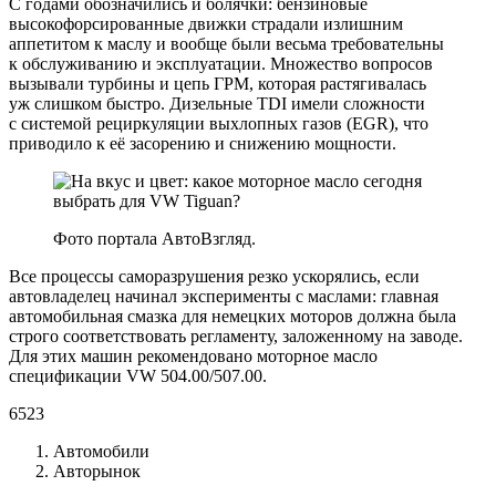
С годами обозначились и болячки: бензиновые
высокофорсированные движки страдали излишним
аппетитом к маслу и вообще были весьма требовательны
к обслуживанию и эксплуатации. Множество вопросов
вызывали турбины и цепь ГРМ, которая растягивалась
уж слишком быстро. Дизельные TDI имели сложности
с системой рециркуляции выхлопных газов (EGR), что
приводило к её засорению и снижению мощности.
Фото портала АвтоВзгляд.
Все процессы саморазрушения резко ускорялись, если
автовладелец начинал эксперименты с маслами: главная
автомобильная смазка для немецких моторов должна была
строго соответствовать регламенту, заложенному на заводе.
Для этих машин рекомендовано моторное масло
спецификации VW 504.00/507.00.
6523
Автомобили
Авторынок