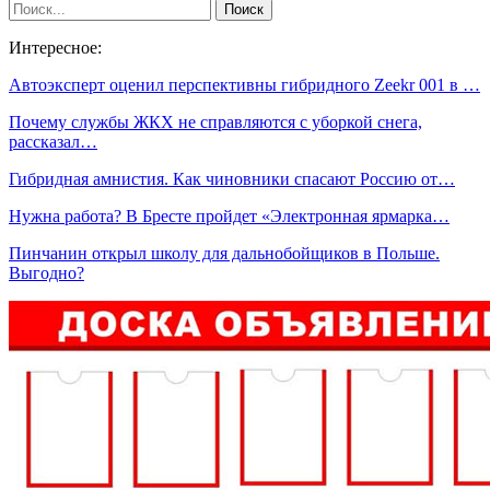
Интересное:
Автоэксперт оценил перспективны гибридного Zeekr 001 в …
Почему службы ЖКХ не справляются с уборкой снега,
рассказал…
Гибридная амнистия. Как чиновники спасают Россию от…
Нужна работа? В Бресте пройдет «Электронная ярмарка…
Пинчанин открыл школу для дальнобойщиков в Польше.
Выгодно?