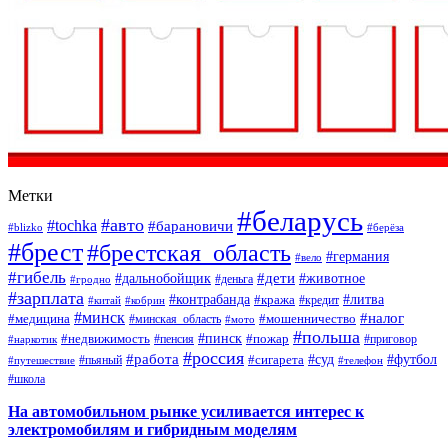
Метки
#беларусь
#авто
#tochka
#барановичи
#blizko
#берёза
#брест
#брестская_область
#германия
#вело
#гибель
#дети
#дальнобойщик
#животное
#деньга
#гродно
#зарплата
#контрабанда
#литва
#кража
#кредит
#китай
#кобрин
#минск
#налог
#мошенничество
#медицина
#минская_область
#мото
#польша
#недвижимость
#пинск
#пожар
#пенсия
#приговор
#наркотик
#россия
#работа
#суд
#футбол
#сигарета
#путешествие
#пьяный
#телефон
#школа
На автомобильном рынке усиливается интерес к
электромобилям и гибридным моделям