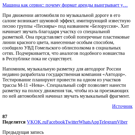
Машина как сервис: почему формат аренды выигрывает у…
При движении автомобиля по музыкальной дороге в его
салоне возникает шумовой эффект, имитирующий известную
песню группы «Песняры» под названием «Белоруссия». Хит
начинает звучать благодаря участку со специальной
разметкой. Она представляет собой поперечные пластиковые
линии красного цвета, нанесенные особым способом,
сообщило УВД Гомельского облисполкома в социальных
сетях. Подчеркивается, что аналогов подобного новшества
в Республике пока не существует.
Напомним, музыкальную разметку для автодорог России
недавно разработала государственная компания «Автодор».
Тестирование планируют провести на одном из участков
трассы М-11 «Нева». Специальный софт позволяет нанести
разметку на полосу движения так, чтобы из-за проезжающих
по ней автомобилей начинал звучать музыкальный фрагмент.
Источник
87
Поделится
VK
OK.ru
Facebook
Twitter
WhatsApp
Telegram
Viber
Предыдущая запись