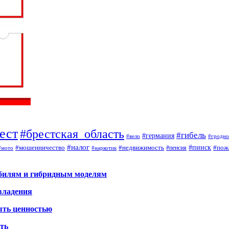
ест
#брестская_область
#гибель
#германия
#вело
#гродно
#налог
#мошенничество
#недвижимость
#пинск
#пож
#пенсия
#наркотик
#мото
обилям и гибридным моделям
владения
ыть ценностью
ать