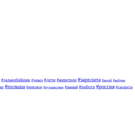
#зарплата
#дети
#дальнобойщик
#животное
#деньга
#китай
#кобрин
#польша
#россия
#работа
ар
#приговор
#сигарета
#путешествие
#пьяный