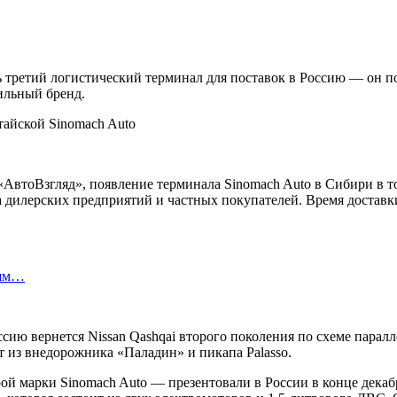
 третий логистический терминал для поставок в Россию — он по
ильный бренд.
 «АвтоВзгляд», появление терминала Sinomach Auto в Сибири в т
а дилерских предприятий и частных покупателей. Время доставк
лям…
ссию вернется Nissan Qashqai второго поколения по схеме парал
т из внедорожника «Паладин» и пикапа Palasso.
марки Sinomach Auto — презентовали в России в конце декабря