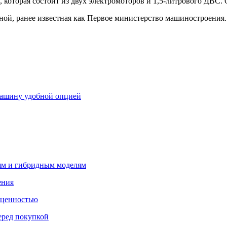
которая состоит из двух электромоторов и 1,5-литрового ДВС. 
ой, ранее известная как Первое министерство машиностроения.
машину удобной опцией
лям и гибридным моделям
ения
 ценностью
еред покупкой