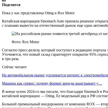
69
Поделится
Пока у нас представлены Oting и Rox Motor
Китайская корпорация Sinomach Auto приняла решение открыть
с планами вывести на отечественный рынок еще один автомоб
Фото: Rox Motor
Согласно пресс-релизу, который поступил в редакцию портала
Уточняется, что новый склад гарантирует покрытие 95% спрос
в три раза.
Сейчас читают
На автомобильном рынке усиливается интерес к электромоби
Машина как сервис: почему формат аренды выигрывает у…
В конце осени 2024-го мы писали, что благодаря Sinomach в Ро
китайской корпорации — Oting. Ее модельный ряд в РФ состои
Большой премиальный внедорожник от компании ROX — второй 