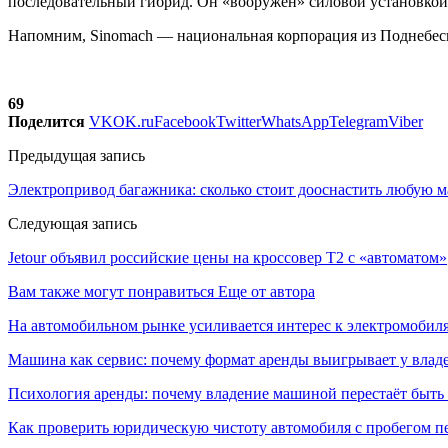
последовательный гибрид. Он «вооружен» силовой установкой, 
Напомним, Sinomach — национальная корпорация из Поднебесн
69
Поделится
VK
OK.ru
Facebook
Twitter
WhatsApp
Telegram
Viber
Предыдущая запись
Электропривод багажника: сколько стоит дооснастить любую 
Следующая запись
Jetour объявил российские цены на кроссовер T2 с «автоматом»
Вам также могут понравиться
Еще от автора
На автомобильном рынке усиливается интерес к электромоби
Машина как сервис: почему формат аренды выигрывает у влад
Психология аренды: почему владение машиной перестаёт быть
Как проверить юридическую чистоту автомобиля с пробегом п