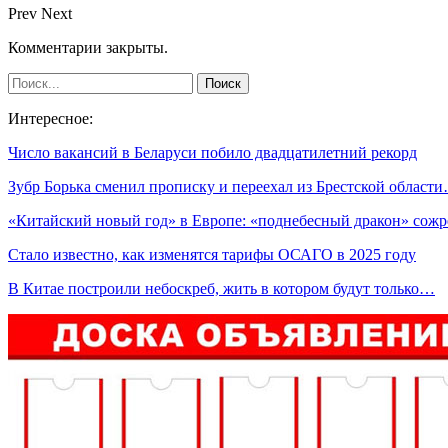
Prev
Next
Комментарии закрыты.
Интересное:
Число вакансий в Беларуси побило двадцатилетний рекорд
Зубр Борька сменил прописку и переехал из Брестской област
«Китайский новый год» в Европе: «поднебесный дракон» сож
Стало известно, как изменятся тарифы ОСАГО в 2025 году
В Китае построили небоскреб, жить в котором будут только…