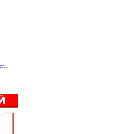
и…
рет…