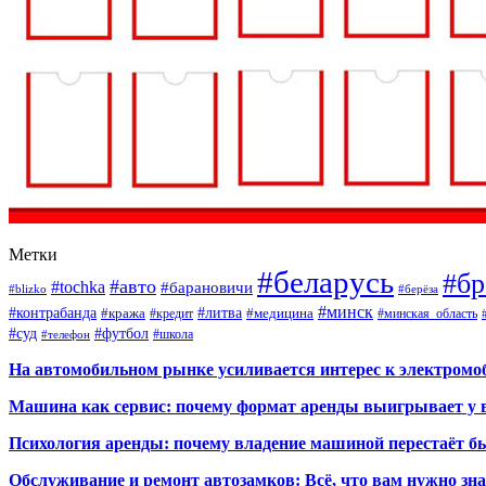
Метки
#беларусь
#бр
#авто
#tochka
#барановичи
#blizko
#берёза
#минск
#контрабанда
#литва
#кража
#кредит
#медицина
#минская_область
#суд
#футбол
#телефон
#школа
На автомобильном рынке усиливается интерес к электром
Машина как сервис: почему формат аренды выигрывает у 
Психология аренды: почему владение машиной перестаёт б
Обслуживание и ремонт автозамков: Всё, что вам нужно зн