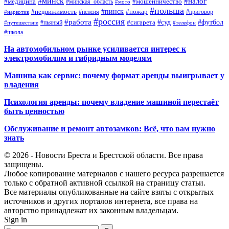
#минск
#налог
#мошенничество
#медицина
#минская_область
#мото
#польша
#недвижимость
#пинск
#пожар
#пенсия
#приговор
#наркотик
#россия
#работа
#суд
#футбол
#сигарета
#путешествие
#пьяный
#телефон
#школа
На автомобильном рынке усиливается интерес к
электромобилям и гибридным моделям
Машина как сервис: почему формат аренды выигрывает у
владения
Психология аренды: почему владение машиной перестаёт
быть ценностью
Обслуживание и ремонт автозамков: Всё, что вам нужно
знать
© 2026 - Новости Бреста и Брестской области. Все права
защищены.
Любое копирование материалов с нашего ресурса разрешается
только с обратной активной ссылкой на страницу статьи.
Все материалы опубликованные на сайте взяты с открытых
источников и других порталов интернета, все права на
авторство принадлежат их законным владельцам.
Sign in