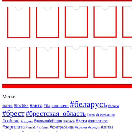
Метки
#беларусь
#авто
#tochka
#барановичи
#blizko
#берёза
#брест
#брестская_область
#германия
#вело
#гибель
#дети
#дальнобойщик
#животное
#деньга
#гродно
#зарплата
#контрабанда
#литва
#кража
#кредит
#китай
#кобрин