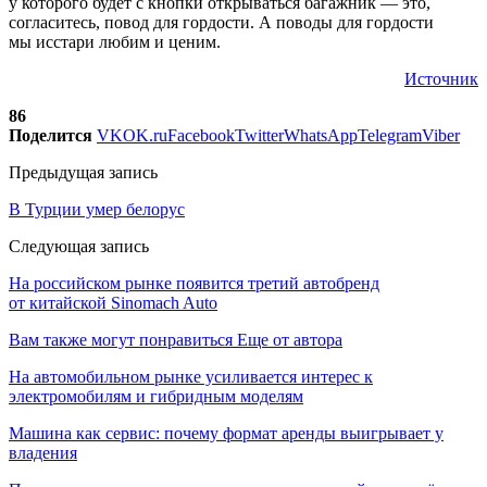
у которого будет с кнопки открываться багажник — это,
согласитесь, повод для гордости. А поводы для гордости
мы исстари любим и ценим.
Источник
86
Поделится
VK
OK.ru
Facebook
Twitter
WhatsApp
Telegram
Viber
Предыдущая запись
В Турции умер белорус
Следующая запись
На российском рынке появится третий автобренд
от китайской Sinomach Auto
Вам также могут понравиться
Еще от автора
На автомобильном рынке усиливается интерес к
электромобилям и гибридным моделям
Машина как сервис: почему формат аренды выигрывает у
владения