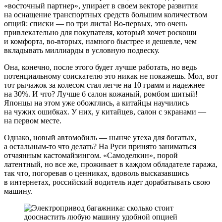
«восточный партнер», упирает в своем векторе развития
на оснащение транспортных средств большим количеством
опций: списки — по три листа! Во-первых, это очень
привлекательно для покупателя, который хочет роскоши
и комфорта, во-вторых, намного быстрее и дешевле, чем
вкладывать миллиарды в условную подвеску.
Она, конечно, после этого будет лучше работать, но ведь
потенциальному соискателю это никак не покажешь. Мол, вот
тот рычажок за колесом стал легче на 10 грамм и надежнее
на 30%. И что? Лучше б салон кожаный, ромбом шитый!
Японцы на этом уже обожглись, а китайцы научились
на чужих ошибках. У них, у китайцев, салон с экранами —
на первом месте.
Однако, новый автомобиль — нынче утеха для богатых,
а остальным-то что делать? На Руси принято заниматься
отчаянным кастомайзингом. «Самоделкин», порой
латентный, но все же, проживает в каждом обладателе гаража,
так что, погоревав о ценниках, вдоволь высказавшись
в интернетах, российский водитель идет дорабатывать свою
машину.