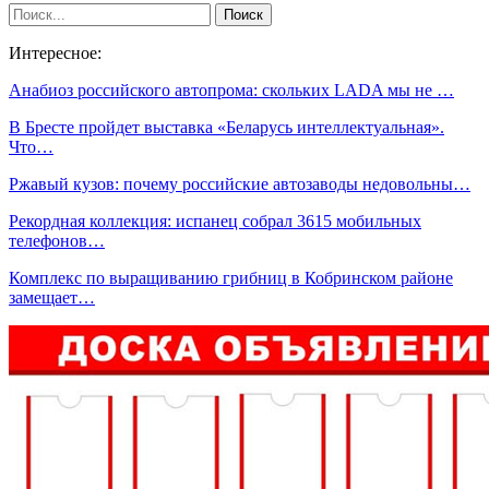
Интересное:
Анабиоз российского автопрома: скольких LADA мы не …
В Бресте пройдет выставка «Беларусь интеллектуальная».
Что…
Ржавый кузов: почему российские автозаводы недовольны…
Рекордная коллекция: испанец собрал 3615 мобильных
телефонов…
Комплекс по выращиванию грибниц в Кобринском районе
замещает…