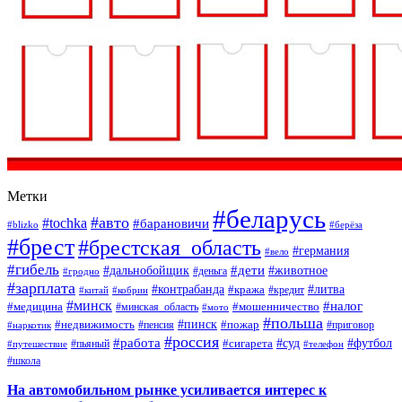
Метки
#беларусь
#авто
#tochka
#барановичи
#blizko
#берёза
#брест
#брестская_область
#германия
#вело
#гибель
#дети
#дальнобойщик
#животное
#деньга
#гродно
#зарплата
#контрабанда
#литва
#кража
#кредит
#китай
#кобрин
#минск
#налог
#мошенничество
#медицина
#минская_область
#мото
#польша
#недвижимость
#пинск
#пожар
#пенсия
#приговор
#наркотик
#россия
#работа
#суд
#футбол
#сигарета
#путешествие
#пьяный
#телефон
#школа
На автомобильном рынке усиливается интерес к