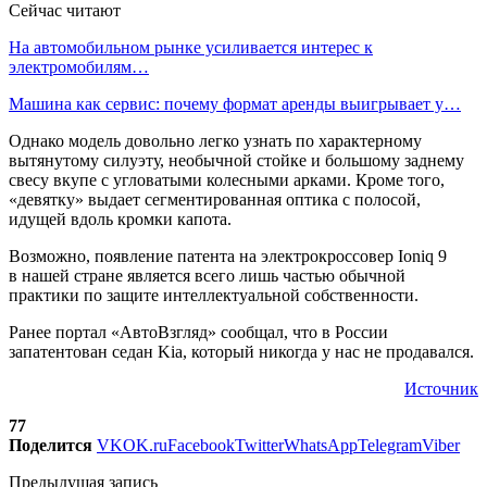
Сейчас читают
На автомобильном рынке усиливается интерес к
электромобилям…
Машина как сервис: почему формат аренды выигрывает у…
Однако модель довольно легко узнать по характерному
вытянутому силуэту, необычной стойке и большому заднему
свесу вкупе с угловатыми колесными арками. Кроме того,
«девятку» выдает сегментированная оптика с полосой,
идущей вдоль кромки капота.
Возможно, появление патента на электрокроссовер Ioniq 9
в нашей стране является всего лишь частью обычной
практики по защите интеллектуальной собственности.
Ранее портал «АвтоВзгляд» сообщал, что в России
запатентован седан Kia, который никогда у нас не продавался.
Источник
77
Поделится
VK
OK.ru
Facebook
Twitter
WhatsApp
Telegram
Viber
Предыдущая запись