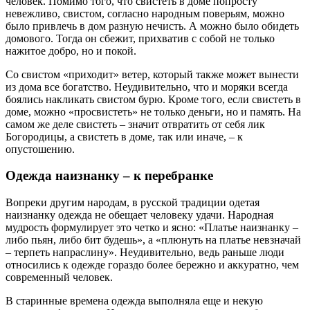
человек. Помимо того, что свистеть в доме попросту
невежливо, свистом, согласно народным поверьям, можно
было привлечь в дом разную нечисть. А можно было обидеть
домового. Тогда он сбежит, прихватив с собой не только
нажитое добро, но и покой.
Со свистом «приходит» ветер, который также может вынести
из дома все богатство. Неудивительно, что и моряки всегда
боялись накликать свистом бурю. Кроме того, если свистеть в
доме, можно «просвистеть» не только деньги, но и память. На
самом же деле свистеть – значит отвратить от себя лик
Богородицы, а свистеть в доме, так или иначе, – к
опустошению.
Одежда наизнанку – к перебранке
Вопреки другим народам, в русской традиции одетая
наизнанку одежда не обещает человеку удачи. Народная
мудрость формулирует это четко и ясно: «Платье наизнанку –
либо пьян, либо бит будешь», а «плюнуть на платье невзначай
– терпеть напраслину». Неудивительно, ведь раньше люди
относились к одежде гораздо более бережно и аккуратно, чем
современный человек.
В старинные времена одежда выполняла еще и некую