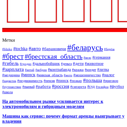
Метки
#беларусь
#авто
#tochka
#барановичи
#blizko
#берёза
#брест
#брестская_область
#германия
#вело
#гибель
#дети
#дальнобойщик
#животное
#деньга
#гродно
#зарплата
#контрабанда
#литва
#кража
#кредит
#китай
#кобрин
#минск
#налог
#мошенничество
#медицина
#минская_область
#мото
#польша
#недвижимость
#пинск
#пожар
#пенсия
#приговор
#наркотик
#россия
#работа
#суд
#футбол
#сигарета
#путешествие
#пьяный
#телефон
#школа
На автомобильном рынке усиливается интерес к
электромобилям и гибридным моделям
Машина как сервис: почему формат аренды выигрывает у
владения