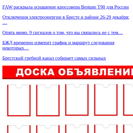
FAW раскрыла оснащение кроссовера Bestune T90 для России
Отключения электроэнергии в Бресте и районе 26-29 декабря:
…
Опять мимо. 9 сигналов о том, что вы связались не с тем…
БЖД временно изменит график и маршрут следования
некоторых…
Брестский гребной канал собирает самых сильных