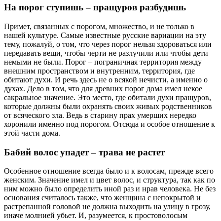
На порог ступишь – пращуров разбудишь
Примет, связанных с порогом, множество, и не только в
нашей культуре. Самые известные русские вариации на эту
тему, пожалуй, о том, что через порог нельзя здороваться или
передавать вещи, чтобы черти не разлучили или чтобы дети
немыми не были. Порог – пограничная территория между
внешним пространством и внутренним, территория, где
обитают духи. И речь здесь не о всякой нечисти, а именно о
духах. Дело в том, что для древних порог дома имел некое
сакральное значение. Это место, где обитали духи пращуров,
которые должны были охранять своих живых родственников
от всяческого зла. Ведь в старину прах умерших нередко
хоронили именно под порогом. Отсюда и особое отношение к
этой части дома.
Бабий волос упадет – трава не растет
Особенное отношение всегда было и к волосам, прежде всего
женским. Значение имел и цвет волос, и структура, так как по
ним можно было определить иной раз и нрав человека. Не без
основания считалось также, что женщина с непокрытой и
растрепанной головой не должна выходить на улицу в грозу,
иначе молнией убьет. И, разумеется, к простоволосым