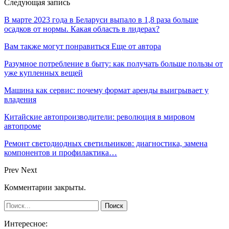
Следующая запись
В марте 2023 года в Беларуси выпало в 1,8 раза больше
осадков от нормы. Какая область в лидерах?
Вам также могут понравиться
Еще от автора
Разумное потребление в быту: как получать больше пользы от
уже купленных вещей
Машина как сервис: почему формат аренды выигрывает у
владения
Китайские автопроизводители: революция в мировом
автопроме
Ремонт светодиодных светильников: диагностика, замена
компонентов и профилактика…
Prev
Next
Комментарии закрыты.
Интересное: