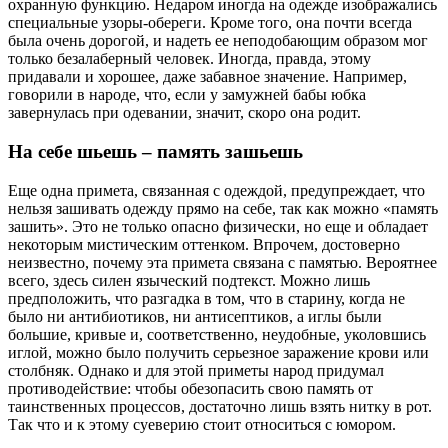
охранную функцию. Недаром иногда на одежде изображались
специальные узоры-обереги. Кроме того, она почти всегда
была очень дорогой, и надеть ее неподобающим образом мог
только безалаберный человек. Иногда, правда, этому
придавали и хорошее, даже забавное значение. Например,
говорили в народе, что, если у замужней бабы юбка
завернулась при одевании, значит, скоро она родит.
На себе шьешь – память зашьешь
Еще одна примета, связанная с одеждой, предупреждает, что
нельзя зашивать одежду прямо на себе, так как можно «память
зашить». Это не только опасно физически, но еще и обладает
некоторым мистическим оттенком. Впрочем, достоверно
неизвестно, почему эта примета связана с памятью. Вероятнее
всего, здесь силен языческий подтекст. Можно лишь
предположить, что разгадка в том, что в старину, когда не
было ни антибиотиков, ни антисептиков, а иглы были
большие, кривые и, соответственно, неудобные, уколовшись
иглой, можно было получить серьезное заражение крови или
столбняк. Однако и для этой приметы народ придумал
противодействие: чтобы обезопасить свою память от
таинственных процессов, достаточно лишь взять нитку в рот.
Так что и к этому суеверию стоит относиться с юмором.