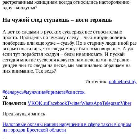
растрепанным женщинам всегда относились настороженно:
вдруг колдунья?
На чужой след ступаешь – ноги теряешь
А вот со следами в русских суевериях все относительно
просто. Пройдешь по чужому следу – чью-нибудь болезнь
подберешь или еще хуже – судьбу. Но в старину люди иной раз
всерьез опасались, что следы могут быть «заговорены». А уж
если тут поработал колдун – беды не миновать. И пускай
сегодня многие суеверия кажутся нам нелепыми, все равно,
увидев чьи-то следы на песке, мы машинально обращаем на
них внимание. Так ведь?
Источник:
onlinebrest.by
#беларусь
#мужчина
#примета
#свисток
74
Поделится
VK
OK.ru
Facebook
Twitter
WhatsApp
Telegram
Viber
Предыдущая запись
Налоговые органы нашли нарушения в сфере такси в одном
из городов Брестской области