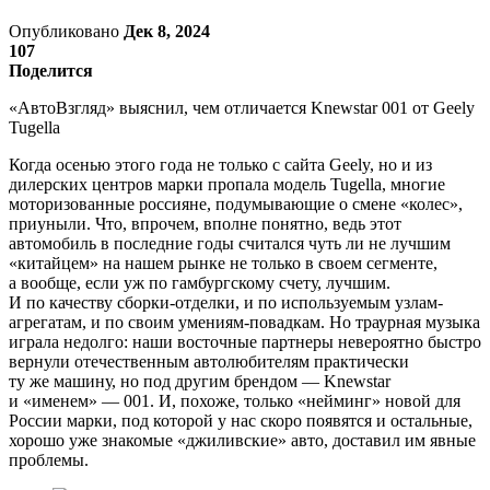
Опубликовано
Дек 8, 2024
107
Поделится
«АвтоВзгляд» выяснил, чем отличается Knewstar 001 от Geely
Tugella
Когда осенью этого года не только с сайта Geely, но и из
дилерских центров марки пропала модель Tugella, многие
моторизованные россияне, подумывающие о смене «колес»,
приуныли. Что, впрочем, вполне понятно, ведь этот
автомобиль в последние годы считался чуть ли не лучшим
«китайцем» на нашем рынке не только в своем сегменте,
а вообще, если уж по гамбургскому счету, лучшим.
И по качеству сборки-отделки, и по используемым узлам-
агрегатам, и по своим умениям-повадкам. Но траурная музыка
играла недолго: наши восточные партнеры невероятно быстро
вернули отечественным автолюбителям практически
ту же машину, но под другим брендом — Knewstar
и «именем» — 001. И, похоже, только «нейминг» новой для
России марки, под которой у нас скоро появятся и остальные,
хорошо уже знакомые «джиливские» авто, доставил им явные
проблемы.