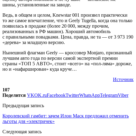
шины, установленные на заводе.
Ведь, в общем и целом, Knewstar 001 произвел практически
то же самое впечатление, что и Geely Tugella, когда она только
появилась в продаже (более 20 000, между прочим,
реализованных в РФ машин). Хороший автомобиль
с правильными повадками. Цена, правда, не та — от 3 973 190
«дерева» за младшую версию.
Нынешний флагман Geely — кроссовер Monjaro, признанный
лучшим авто года по версии самой экспертной премии
страны «ТОП 5 АВТО», стоит «всего» на «пол-ляма» дороже,
но и «нафарширован» куда круче…
Источник
107
Поделится
VK
OK.ru
Facebook
Twitter
WhatsApp
Telegram
Viber
Предыдущая запись
Королевский гамбит: зачем Илон Маск предложил отменить
льготы для «электричек»
Следующая запись