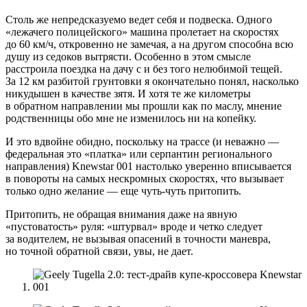
Столь же непредсказуемо ведет себя и подвеска. Одного
«лежачего полицейского» машина пролетает на скоростях
до 60 км/ч, откровенно не замечая, а на другом способна всю
душу из седоков вытрясти. Особенно в этом смысле
расстроила поездка на дачу с и без того нелюбимой тещей.
За 12 км разбитой грунтовки я окончательно понял, насколько
никудышен в качестве зятя. И хотя те же километры
в обратном направлении мы прошли как по маслу, мнение
родственницы обо мне не изменилось ни на копейку.
И это вдвойне обидно, поскольку на трассе (и неважно —
федеральная это «платка» или серпантин регионального
направления) Knewstar 001 настолько уверенно вписывается
в повороты на самых нескромных скоростях, что вызывает
только одно желание — еще чуть-чуть притопить.
Притопить, не обращая внимания даже на явную
«пустоватость» руля: «штурвал» вроде и четко следует
за водителем, не вызывая опасений в точности маневра,
но точной обратной связи, увы, не дает.