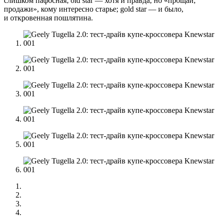
слишком пафосная; old star — хотя и правда, но «прощай,
продажи», кому интересно старье; gold star — и было,
и откровенная пошлятина.