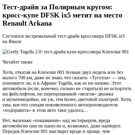
Тест-драйв за Полярным кругом:
кросс-купе DFSK ix5 метит на место
Renault Arkana
Состоялся экстремальный тест-драйв кроссовера DFSK ix5
на Ямале
Читайте также
Хотя, откатав на Knewstar 001 больше двух недель или без
малого 700 км, даже не знаю, что сказать: «Тугелла» — она,
понимаете ли, и в Африке Tugella, как ее ни назови. Этот
автомобиль (если, конечно, сильно не стараться) не испортить
ни фейслифтом, ни перепрошивкой «мозгов» движка
и мультимедийки, ни уж, тем более, цветовой палитрой. Хотя,
увы, кое-что спецам новоявленного автопроизводителя
«подправить» в этом авто таки удалось…
Нет, маленько «пошаманив» над экстерьером, вреда
автомобилю они не нанесли и, возможно, даже наоборот.
Передок Knewstar 001 выглядит вроде и проще, чем