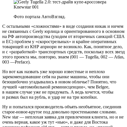
Фото портала АвтоВзгляд.
С остальными «сложностями» в виде создания никак и ничем
не связанных с Geely юрлица и ориентированного в основном
на РФ автопроизводства (уходим от вторичных санкций США
и ЕС) проблем у «скорострельных» и крайне оперативных
товарищей из КНР априори не возникло. Как, понятное дело,
и с «разработкой» транспортных средств, поскольку всех звезд
этого проекта мы, повторю, знаем (001 — Tugella, 002 — Atlas,
003 —Preface).
Но вот как назвать уже хорошо известные и неплохо
зарекомендовавшие себя на рынке машины, чтобы они
безошибочно угадывались в новом обличье? Понятно, что
лучшей «автомобильной реминисценции», чем Belgee,
в нашем случае уже не придумать. А ведь хочется, чтобы
и размах был на рубль, и удар не на три копейки.
Ну и попытался производитель объять необъятное, соединив
старое-новое-крутое под довольно простенькими словами.
New star — неплохая заявка для привлечения клиента, но и не
очень верная, какое уж тут «нью», и даже для Востока