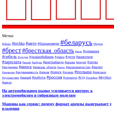
Метки
#беларусь
#авто
#tochka
#барановичи
#blizko
#берёза
#брест
#брестская_область
#германия
#вело
#гибель
#дети
#дальнобойщик
#животное
#деньга
#гродно
#зарплата
#контрабанда
#литва
#кража
#кредит
#китай
#кобрин
#минск
#налог
#мошенничество
#медицина
#минская_область
#мото
#польша
#недвижимость
#пинск
#пожар
#пенсия
#приговор
#наркотик
#россия
#работа
#суд
#футбол
#сигарета
#путешествие
#пьяный
#телефон
#школа
На автомобильном рынке усиливается интерес к
электромобилям и гибридным моделям
Машина как сервис: почему формат аренды выигрывает у
владения