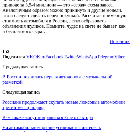
приводе за 3,5-4 миллиона — это «серая» схема завоза.
Аналогичным образом можно прикинуть и другие модели,
что и следует сделать перед покупкой. Рассчитав примерную
стоимость автомобиля в России, легко отбраковать
объявления жуликов. Помните, чудес на свете не бывает, как
и бесплатного сыра…
Источник
152
Поделится
VK
OK.ru
Facebook
Twitter
WhatsApp
Telegram
Viber
Предыдущая запись
В России появилась первая автодорога с музыкальной
разметкой
Следующая запись
Россияне продолжают скупать новые люксовые автомобили
третий месяц подряд
Вам также могут понравиться
Еще от автора
На автомобильном рынке усиливается интерес к