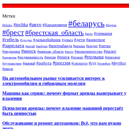
Метки
#беларусь
#авто
#tochka
#барановичи
#blizko
#берёза
#брест
#брестская_область
#германия
#вело
#гибель
#дети
#дальнобойщик
#животное
#деньга
#гродно
#зарплата
#контрабанда
#литва
#кража
#кредит
#китай
#кобрин
#минск
#налог
#мошенничество
#медицина
#минская_область
#мото
#польша
#недвижимость
#пинск
#пожар
#пенсия
#приговор
#наркотик
#россия
#работа
#суд
#футбол
#сигарета
#путешествие
#пьяный
#телефон
#школа
На автомобильном рынке усиливается интерес к
электромобилям и гибридным моделям
Машина как сервис: почему формат аренды выигрывает у
владения
Психология аренды: почему владение машиной перестаёт
быть ценностью
Обслуживание и ремонт автозамков: Всё, что вам нужно
знать