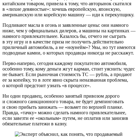
китайским товаром, привела к тому, что авторынок скатился
в «лихие девяностые»: хочешь европейскую, японскую,
американскую или корейскую машину — иди к перекупщику.
Подливают масла в огонь и заявленные цены: они намного
ниже, чем у официальных дилеров, а машины на картинках —
намного привлекательнее. Казалось бы, отчего не сыграть
в эту игру и в качестве приза не получить действительно
приличный автомобиль, а не «ноунейм»? Увы, но тут имеются
подводные камни, о которых продавцы никогда не расскажут.
Перво-наперво, сегодня каждому покупателю автомобиля,
особенно тому, кому деньги жгут карман, стоит уяснить: чудес
не бывает. Если рыночная стоимость ТС — рубль, а продают
ее за копейку, то в лоте явно скрыта неназванная проблема,
о которой предстоит узнать «в процессе».
Ни один продавец, особенно занятый привозом дорого
и сложного санкционного товара, не будет демпинговать
и свою прибыть занижать — возьмет по верхней планке.
Правда, «тачку» можно сделать намного привлекательнее,
если завезти ее «окольным» путем, не оплатив или занизив
обязательные платежи в казну.