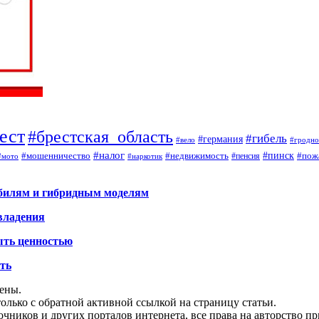
ест
#брестская_область
#гибель
#германия
#вело
#гродно
#налог
#мошенничество
#недвижимость
#пинск
#пож
#пенсия
#наркотик
#мото
обилям и гибридным моделям
владения
ыть ценностью
ать
щены.
олько с обратной активной ссылкой на страницу статьи.
чников и других порталов интернета, все права на авторство п