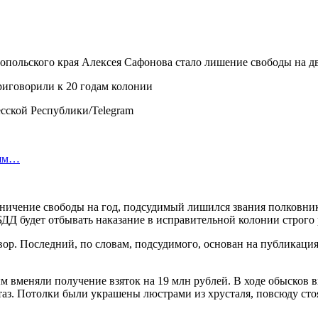
льского края Алексея Сафонова стало лишение свободы на два 
сской Республики/Telegram
лям…
ничение свободы на год, подсудимый лишился звания полковника
БДД будет отбывать наказание в исправительной колонии строго
ор. Последний, по словам, подсудимого, основан на публикация
вменяли получение взяток на 19 млн рублей. В ходе обысков в
аз. Потолки были украшены люстрами из хрусталя, повсюду сто