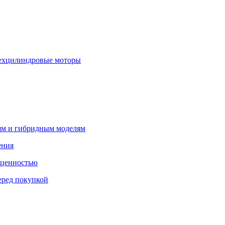
рехцилиндровые моторы
лям и гибридным моделям
ения
 ценностью
еред покупкой