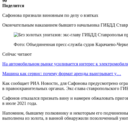
90
Поделится
Сафонова признали виновным по делу о взятках
Окончательным наказанием бывшего начальника ГИБДД Ставропо
Фото: Объединенная пресс-служба судов Карачаево-Черке
Сейчас читают
На автомобильном рынке усиливается интерес к электромоби
Машина как сервис: почему формат аренды выигрывает у…
Как сообщает РИА Новости, для Сафонова предусмотрено огра
в правоохранительных органах. Экс-глава ставропольского ГИ
Сафонов отказался признать вину и намерен обжаловать пригов
в июле 2021 года.
Напомним, бывшему полковнику и некоторым его подчиненным 
выполнена из золота, в ванной обнаружили позолоченный унит