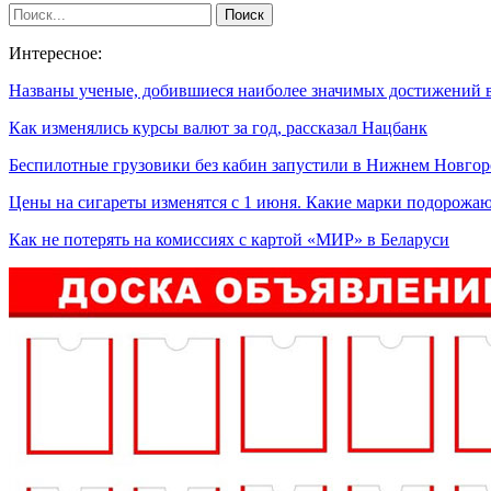
Интересное:
Названы ученые, добившиеся наиболее значимых достижений
Как изменялись курсы валют за год, рассказал Нацбанк
Беспилотные грузовики без кабин запустили в Нижнем Новгор
Цены на сигареты изменятся с 1 июня. Какие марки подорожа
Как не потерять на комиссиях с картой «МИР» в Беларуси