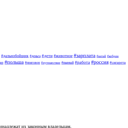
#зарплата
#дети
#дальнобойщик
#животное
#деньга
#китай
#кобрин
#польша
#россия
#работа
ар
#приговор
#сигарета
#путешествие
#пьяный
ринадлежат их законным владельцам.