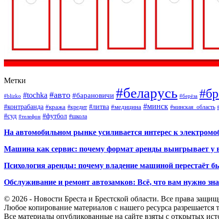
Метки
#беларусь
#бр
#авто
#tochka
#барановичи
#blizko
#берёза
#минск
#контрабанда
#литва
#кража
#кредит
#медицина
#минская_область
#суд
#футбол
#телефон
#школа
На автомобильном рынке усиливается интерес к электром
Машина как сервис: почему формат аренды выигрывает у 
Психология аренды: почему владение машиной перестаёт б
Обслуживание и ремонт автозамков: Всё, что вам нужно зн
© 2026 - Новости Бреста и Брестской области. Все права защи
Любое копирование материалов с нашего ресурса разрешается т
Все материалы опубликованные на сайте взяты с открытых исто