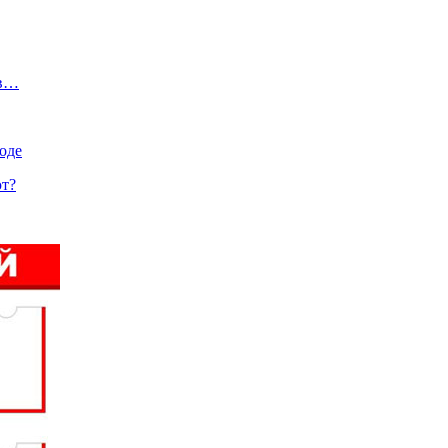
 в…
оде
ют?