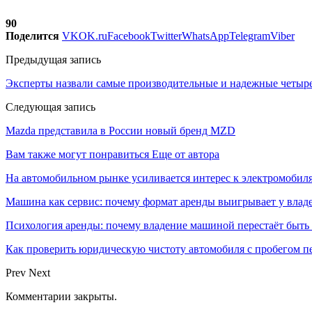
90
Поделится
VK
OK.ru
Facebook
Twitter
WhatsApp
Telegram
Viber
Предыдущая запись
Эксперты назвали самые производительные и надежные четы
Следующая запись
Mazda представила в России новый бренд MZD
Вам также могут понравиться
Еще от автора
На автомобильном рынке усиливается интерес к электромоби
Машина как сервис: почему формат аренды выигрывает у влад
Психология аренды: почему владение машиной перестаёт быть
Как проверить юридическую чистоту автомобиля с пробегом п
Prev
Next
Комментарии закрыты.