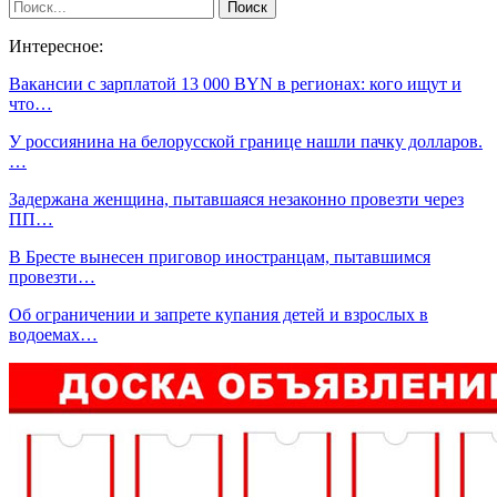
Интересное:
Вакансии с зарплатой 13 000 BYN в регионах: кого ищут и
что…
У россиянина на белорусской границе нашли пачку долларов.
…
Задержана женщина, пытавшаяся незаконно провезти через
ПП…
В Бресте вынесен приговор иностранцам, пытавшимся
провезти…
Об ограничении и запрете купания детей и взрослых в
водоемах…