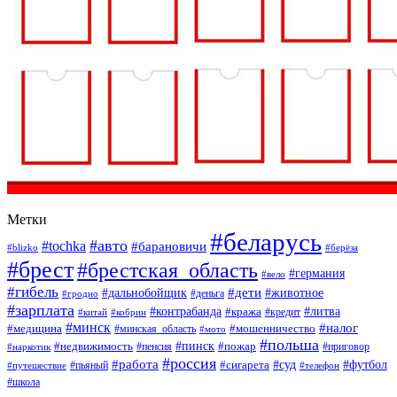
Метки
#беларусь
#авто
#tochka
#барановичи
#blizko
#берёза
#брест
#брестская_область
#германия
#вело
#гибель
#дети
#дальнобойщик
#животное
#деньга
#гродно
#зарплата
#контрабанда
#литва
#кража
#кредит
#китай
#кобрин
#минск
#налог
#мошенничество
#медицина
#минская_область
#мото
#польша
#недвижимость
#пинск
#пожар
#пенсия
#приговор
#наркотик
#россия
#работа
#суд
#футбол
#сигарета
#путешествие
#пьяный
#телефон
#школа