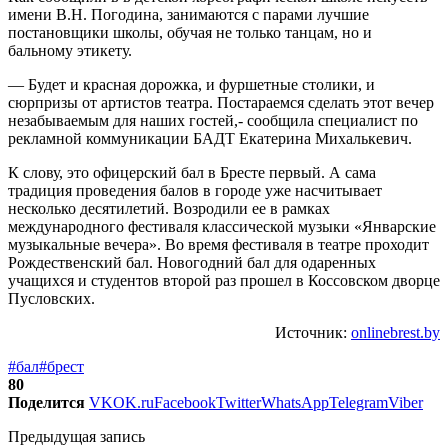
имени В.Н. Погодина, занимаются с парами лучшие
постановщики школы, обучая не только танцам, но и
бальному этикету.
— Будет и красная дорожка, и фуршетные столики, и
сюрпризы от артистов театра. Постараемся сделать этот вечер
незабываемым для наших гостей,- сообщила специалист по
рекламной коммуникации БАДТ Екатерина Михалькевич.
К слову, это офицерский бал в Бресте первый. А сама
традиция проведения балов в городе уже насчитывает
несколько десятилетий. Возродили ее в рамках
международного фестиваля классической музыки «Январские
музыкальные вечера». Во время фестиваля в театре проходит
Рождественский бал. Новогодний бал для одаренных
учащихся и студентов второй раз прошел в Коссовском дворце
Пусловских.
Источник:
onlinebrest.by
#бал
#брест
80
Поделится
VK
OK.ru
Facebook
Twitter
WhatsApp
Telegram
Viber
Предыдущая запись