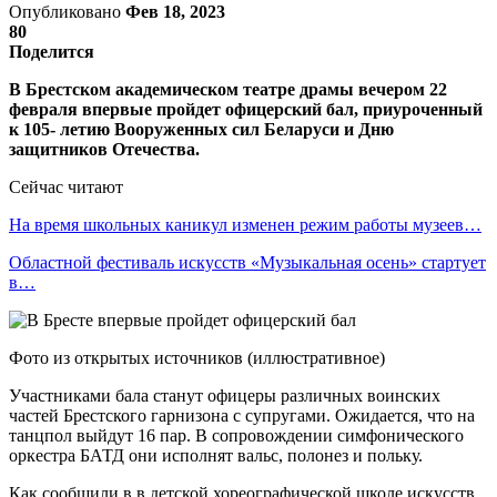
Опубликовано
Фев 18, 2023
80
Поделится
В Брестском академическом театре драмы вечером 22
февраля впервые пройдет офицерский бал, приуроченный
к 105- летию Вооруженных сил Беларуси и Дню
защитников Отечества.
Сейчас читают
На время школьных каникул изменен режим работы музеев…
Областной фестиваль искусств «Музыкальная осень» стартует
в…
Фото из открытых источников (иллюстративное)
Участниками бала станут офицеры различных воинских
частей Брестского гарнизона с супругами. Ожидается, что на
танцпол выйдут 16 пар. В сопровождении симфонического
оркестра БАТД они исполнят вальс, полонез и польку.
Как сообщили в в детской хореографической школе искусств