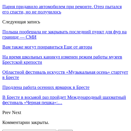
Парня придавило автомобилем при ремонте. Отец пытался
его спасти, но не получилось
Следующая запись
Польша пообещала не закрывать последний пункт для фур на
границе — СМИ
Вам также могут понравиться
Еще от автора
На время школьных каникул изменен режим работы музеев
Брестской крепости
Областной фестиваль искусств «Музыкальная осень» стартует
в Бресте
Продлена работа осенних ярмарок в Бресте
В Бресте в восьмой раз пройдет Международный шахматный
фестиваль «Черная пешка»:…
Prev
Next
Комментарии закрыты.