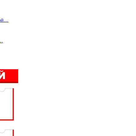
вой…
е…