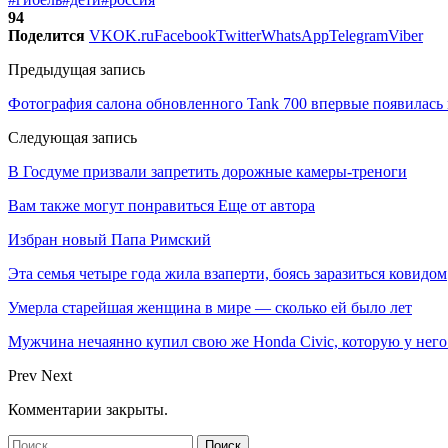
94
Поделится
VK
OK.ru
Facebook
Twitter
WhatsApp
Telegram
Viber
Предыдущая запись
Фотография салона обновленного Tank 700 впервые появилась 
Следующая запись
В Госдуме призвали запретить дорожные камеры-треноги
Вам также могут понравиться
Еще от автора
Избран новый Папа Римский
Эта семья четыре года жила взаперти, боясь заразиться ковидом
Умерла старейшая женщина в мире — сколько ей было лет
Мужчина нечаянно купил свою же Honda Civic, которую у него
Prev
Next
Комментарии закрыты.