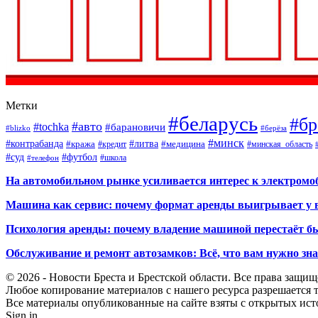
Метки
#беларусь
#бр
#авто
#tochka
#барановичи
#blizko
#берёза
#минск
#контрабанда
#литва
#кража
#кредит
#медицина
#минская_область
#суд
#футбол
#телефон
#школа
На автомобильном рынке усиливается интерес к электром
Машина как сервис: почему формат аренды выигрывает у 
Психология аренды: почему владение машиной перестаёт б
Обслуживание и ремонт автозамков: Всё, что вам нужно зн
© 2026 - Новости Бреста и Брестской области. Все права защи
Любое копирование материалов с нашего ресурса разрешается т
Все материалы опубликованные на сайте взяты с открытых исто
Sign in