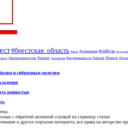
ест
#брестская_область
#гибель
#германия
#вело
#гродно
#налог
#мошенничество
#недвижимость
#пинск
#пож
#пенсия
#наркотик
#мото
обилям и гибридным моделям
владения
ыть ценностью
ать
щены.
олько с обратной активной ссылкой на страницу статьи.
чников и других порталов интернета, все права на авторство п