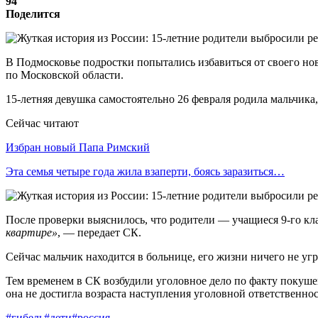
94
Поделится
В Подмосковье подростки попытались избавиться от своего но
по Московской области.
15-летняя девушка самостоятельно 26 февраля родила мальчика
Сейчас читают
Избран новый Папа Римский
Эта семья четыре года жила взаперти, боясь заразиться…
После проверки выяснилось, что родители — учащиеся 9-го кл
квартире»
, — передает СК.
Сейчас мальчик находится в больнице, его жизни ничего не угр
Тем временем в СК возбудили уголовное дело по факту покуше
она не достигла возраста наступления уголовной ответственнос
#гибель
#дети
#россия