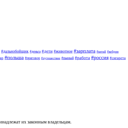
#зарплата
#дети
#дальнобойщик
#животное
#деньга
#китай
#кобрин
#польша
#россия
#работа
ар
#приговор
#сигарета
#путешествие
#пьяный
ринадлежат их законным владельцам.