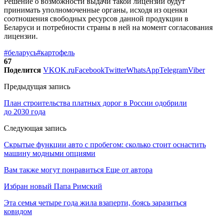
Решение о возможности выдачи такой лицензии будут
принимать уполномоченные органы, исходя из оценки
соотношения свободных ресурсов данной продукции в
Беларуси и потребности страны в ней на момент согласования
лицензии.
#беларусь
#картофель
67
Поделится
VK
OK.ru
Facebook
Twitter
WhatsApp
Telegram
Viber
Предыдущая запись
План строительства платных дорог в России одобрили
до 2030 года
Следующая запись
Скрытые функции авто с пробегом: сколько стоит оснастить
машину модными опциями
Вам также могут понравиться
Еще от автора
Избран новый Папа Римский
Эта семья четыре года жила взаперти, боясь заразиться
ковидом