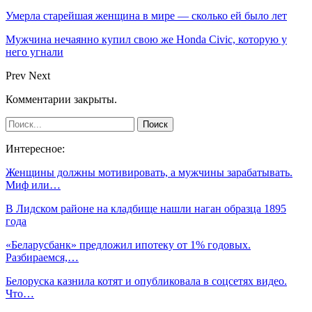
Умерла старейшая женщина в мире — сколько ей было лет
Мужчина нечаянно купил свою же Honda Civic, которую у
него угнали
Prev
Next
Комментарии закрыты.
Интересное:
Женщины должны мотивировать, а мужчины зарабатывать.
Миф или…
В Лидском районе на кладбище нашли наган образца 1895
года
«Беларусбанк» предложил ипотеку от 1% годовых.
Разбираемся,…
Белоруска казнила котят и опубликовала в соцсетях видео.
Что…