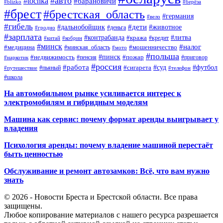
#авто
#tochka
#барановичи
#blizko
#берёза
#брест
#брестская_область
#германия
#вело
#гибель
#дети
#дальнобойщик
#животное
#деньга
#гродно
#зарплата
#контрабанда
#литва
#кража
#кредит
#китай
#кобрин
#минск
#налог
#мошенничество
#медицина
#минская_область
#мото
#польша
#недвижимость
#пинск
#пожар
#пенсия
#приговор
#наркотик
#россия
#работа
#суд
#футбол
#сигарета
#путешествие
#пьяный
#телефон
#школа
На автомобильном рынке усиливается интерес к
электромобилям и гибридным моделям
Машина как сервис: почему формат аренды выигрывает у
владения
Психология аренды: почему владение машиной перестаёт
быть ценностью
Обслуживание и ремонт автозамков: Всё, что вам нужно
знать
© 2026 - Новости Бреста и Брестской области. Все права
защищены.
Любое копирование материалов с нашего ресурса разрешается