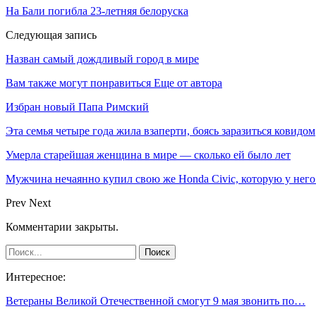
На Бали погибла 23-летняя белоруска
Следующая запись
Назван самый дождливый город в мире
Вам также могут понравиться
Еще от автора
Избран новый Папа Римский
Эта семья четыре года жила взаперти, боясь заразиться ковидом
Умерла старейшая женщина в мире — сколько ей было лет
Мужчина нечаянно купил свою же Honda Civic, которую у него
Prev
Next
Комментарии закрыты.
Интересное:
Ветераны Великой Отечественной смогут 9 мая звонить по…