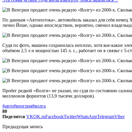
По данным «Автопотока», автомобиль заказал для себя немец 
лично Йеше, однако впоследствии, вероятно, сменил владельца
Судя по фото, машина сохранилась неплохо, хотя кое-какие эл
объёмом 2,5 л и мощностью 145 л. с., работает он в связке с 5
Пробег редкой «Волги» не указан, но судя по состоянию салон
миллионов форинтов (13,9 тысячи долларов).
#авто
#венгрия
#волга
80
Поделится
VK
OK.ru
Facebook
Twitter
WhatsApp
Telegram
Viber
Предыдущая запись