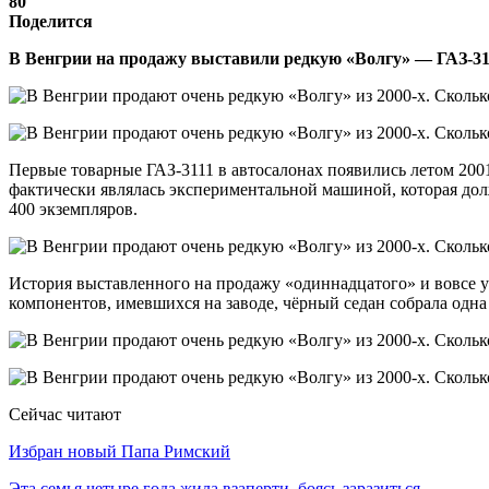
80
Поделится
В Венгрии на продажу выставили редкую «Волгу» — ГАЗ-311
Первые товарные ГАЗ-3111 в автосалонах появились летом 2001
фактически являлась экспериментальной машиной, которая дол
400 экземпляров.
История выставленного на продажу «одиннадцатого» и вовсе ун
компонентов, имевшихся на заводе, чёрный седан собрала одн
Сейчас читают
Избран новый Папа Римский
Эта семья четыре года жила взаперти, боясь заразиться…