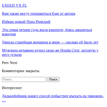
EXEED VX FL
Вам также могут понравиться
Еще от автора
Избран новый Папа Римский
Эта семья четыре года жила взаперти, боясь заразиться
ковидом
Умерла старейшая женщина в мире — сколько ей было лет
Мужчина нечаянно купил свою же Honda Civic, которую у
него угнали
Prev
Next
Комментарии закрыты.
Интересное:
Дальнобойщик нашел способ побыстрее въехать на таможню.
…