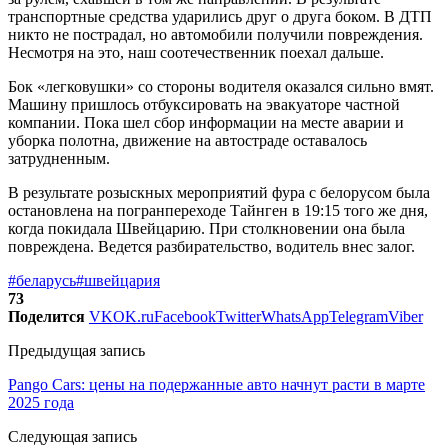
транспортные средства ударились друг о друга боком. В ДТП
никто не пострадал, но автомобили получили повреждения.
Несмотря на это, наш соотечественник поехал дальше.
Бок «легковушки» со стороны водителя оказался сильно вмят.
Машину пришлось отбуксировать на эвакуаторе частной
компании. Пока шел сбор информации на месте аварии и
уборка полотна, движение на автостраде оставалось
затрудненным.
В результате розыскных мероприятий фура с белорусом была
остановлена на погранпереходе Тайнген в 19:15 того же дня,
когда покидала Швейцарию. При столкновении она была
повреждена. Ведется разбирательство, водитель внес залог.
#беларусь
#швейцария
73
Поделится
VK
OK.ru
Facebook
Twitter
WhatsApp
Telegram
Viber
Предыдущая запись
Pango Cars: цены на подержанные авто начнут расти в марте
2025 года
Следующая запись