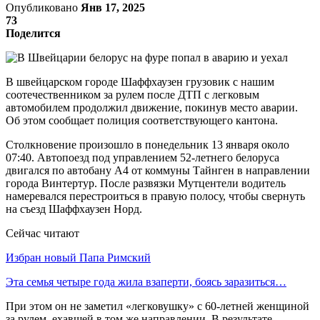
Опубликовано
Янв 17, 2025
73
Поделится
В швейцарском городе Шаффхаузен грузовик с нашим
соотечественником за рулем после ДТП с легковым
автомобилем продолжил движение, покинув место аварии.
Об этом сообщает полиция соответствующего кантона.
Столкновение произошло в понедельник 13 января около
07:40. Автопоезд под управлением 52-летнего белоруса
двигался по автобану А4 от коммуны Тайнген в направлении
города Винтертур. После развязки Мутцентели водитель
намеревался перестроиться в правую полосу, чтобы свернуть
на съезд Шаффхаузен Норд.
Сейчас читают
Избран новый Папа Римский
Эта семья четыре года жила взаперти, боясь заразиться…
При этом он не заметил «легковушку» с 60-летней женщиной
за рулем, ехавшей в том же направлении. В результате