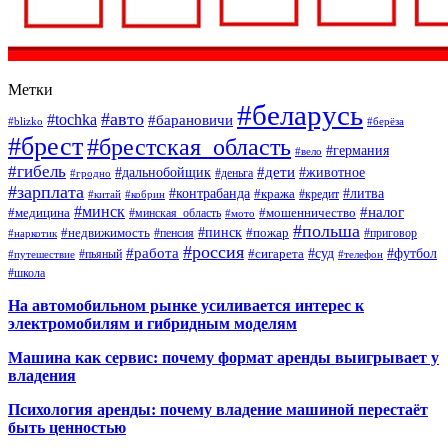
Метки
#беларусь
#авто
#tochka
#барановичи
#blizko
#берёза
#брест
#брестская_область
#германия
#вело
#гибель
#дети
#дальнобойщик
#животное
#деньга
#гродно
#зарплата
#контрабанда
#литва
#кража
#кредит
#китай
#кобрин
#минск
#налог
#мошенничество
#медицина
#минская_область
#мото
#польша
#недвижимость
#пинск
#пожар
#пенсия
#приговор
#наркотик
#россия
#работа
#суд
#футбол
#сигарета
#путешествие
#пьяный
#телефон
#школа
На автомобильном рынке усиливается интерес к
электромобилям и гибридным моделям
Машина как сервис: почему формат аренды выигрывает у
владения
Психология аренды: почему владение машиной перестаёт
быть ценностью