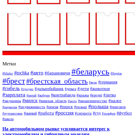
Метки
#беларусь
#авто
#tochka
#барановичи
#blizko
#берёза
#брест
#брестская_область
#германия
#вело
#гибель
#дети
#дальнобойщик
#животное
#деньга
#гродно
#зарплата
#контрабанда
#литва
#кража
#кредит
#китай
#кобрин
#минск
#налог
#мошенничество
#медицина
#минская_область
#мото
#польша
#недвижимость
#пинск
#пожар
#пенсия
#приговор
#наркотик
#россия
#работа
#суд
#футбол
#сигарета
#путешествие
#пьяный
#телефон
#школа
На автомобильном рынке усиливается интерес к
электромобилям и гибридным моделям