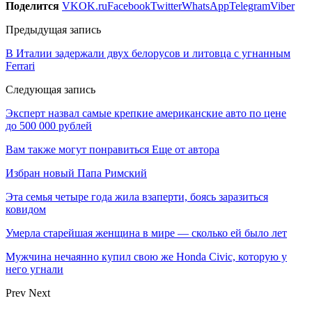
Поделится
VK
OK.ru
Facebook
Twitter
WhatsApp
Telegram
Viber
Предыдущая запись
В Италии задержали двух белорусов и литовца с угнанным
Ferrari
Следующая запись
Эксперт назвал самые крепкие американские авто по цене
до 500 000 рублей
Вам также могут понравиться
Еще от автора
Избран новый Папа Римский
Эта семья четыре года жила взаперти, боясь заразиться
ковидом
Умерла старейшая женщина в мире — сколько ей было лет
Мужчина нечаянно купил свою же Honda Civic, которую у
него угнали
Prev
Next