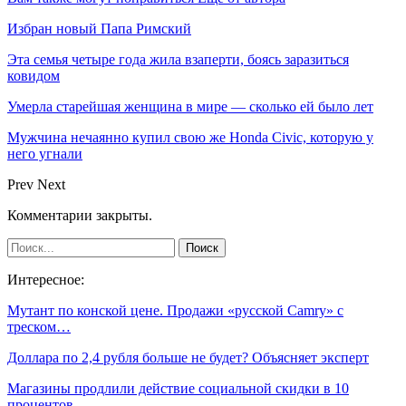
Избран новый Папа Римский
Эта семья четыре года жила взаперти, боясь заразиться
ковидом
Умерла старейшая женщина в мире — сколько ей было лет
Мужчина нечаянно купил свою же Honda Civic, которую у
него угнали
Prev
Next
Комментарии закрыты.
Интересное:
Мутант по конской цене. Продажи «русской Camry» с
треском…
Доллара по 2,4 рубля больше не будет? Объясняет эксперт
Магазины продлили действие социальной скидки в 10
процентов