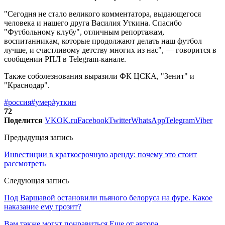
"Сегодня не стало великого комментатора, выдающегося
человека и нашего друга Василия Уткина. Спасибо
"Футбольному клубу", отличным репортажам,
воспитанникам, которые продолжают делать наш футбол
лучше, и счастливому детству многих из нас", — говорится в
сообщении РПЛ в Telegram-канале.
Также соболезнования выразили ФК ЦСКА, "Зенит" и
"Краснодар".
#россия
#умер
#уткин
72
Поделится
VK
OK.ru
Facebook
Twitter
WhatsApp
Telegram
Viber
Предыдущая запись
Инвестиции в краткосрочную аренду: почему это стоит
рассмотреть
Следующая запись
Под Варшавой остановили пьяного белоруса на фуре. Какое
наказание ему грозит?
Вам также могут понравиться
Еще от автора