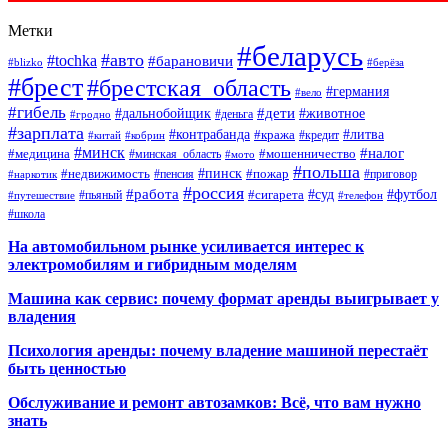
Метки
#беларусь
#авто
#tochka
#барановичи
#blizko
#берёза
#брест
#брестская_область
#германия
#вело
#гибель
#дети
#дальнобойщик
#животное
#деньга
#гродно
#зарплата
#контрабанда
#литва
#кража
#кредит
#китай
#кобрин
#минск
#налог
#мошенничество
#медицина
#минская_область
#мото
#польша
#недвижимость
#пинск
#пожар
#пенсия
#приговор
#наркотик
#россия
#работа
#суд
#футбол
#сигарета
#путешествие
#пьяный
#телефон
#школа
На автомобильном рынке усиливается интерес к
электромобилям и гибридным моделям
Машина как сервис: почему формат аренды выигрывает у
владения
Психология аренды: почему владение машиной перестаёт
быть ценностью
Обслуживание и ремонт автозамков: Всё, что вам нужно
знать