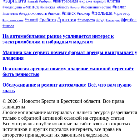
#зарплата
#контрабанда
#литва
#кража
#кредит
#китай
#кобрин
#минск
#налог
#мошенничество
#медицина
#минская_область
#мото
#польша
#недвижимость
#пинск
#пожар
#пенсия
#приговор
#наркотик
#россия
#работа
#суд
#футбол
#сигарета
#путешествие
#пьяный
#телефон
#школа
На автомобильном рынке усиливается интерес к
электромобилям и гибридным моделям
Машина как сервис: почему формат аренды выигрывает у
владения
Психология аренды: почему владение машиной перестаёт
быть ценностью
Обслуживание и ремонт автозамков: Всё, что вам нужно
знать
© 2026 - Новости Бреста и Брестской области. Все права
защищены.
Любое копирование материалов с нашего ресурса разрешается
только с обратной активной ссылкой на страницу статьи.
Все материалы опубликованные на сайте взяты с открытых
источников и других порталов интернета, все права на
авторство принадлежат их законным владельцам.