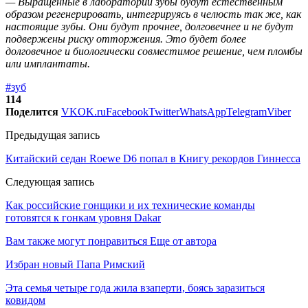
— Выращенные в лаборатории зубы будут естественным
образом регенерировать, интегрируясь в челюсть так же, как
настоящие зубы. Они будут прочнее, долговечнее и не будут
подвержены риску отторжения. Это будет более
долговечное и биологически совместимое решение, чем пломбы
или имплантаты.
#зуб
114
Поделится
VK
OK.ru
Facebook
Twitter
WhatsApp
Telegram
Viber
Предыдущая запись
Китайский седан Roewe D6 попал в Книгу рекордов Гиннесса
Следующая запись
Как российские гонщики и их технические команды
готовятся к гонкам уровня Dakar
Вам также могут понравиться
Еще от автора
Избран новый Папа Римский
Эта семья четыре года жила взаперти, боясь заразиться
ковидом