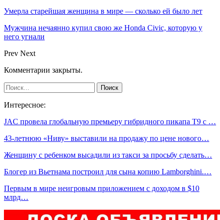
Умерла старейшая женщина в мире — сколько ей было лет
Мужчина нечаянно купил свою же Honda Civic, которую у
него угнали
Prev
Next
Комментарии закрыты.
Интересное:
JAC провела глобальную премьеру гибридного пикапа T9 с …
43-летнюю «Ниву» выставили на продажу по цене нового…
Женщину с ребенком высадили из такси за просьбу сделать…
Блогер из Вьетнама построил для сына копию Lamborghini.…
Первым в мире неигровым приложением с доходом в $10
млрд…