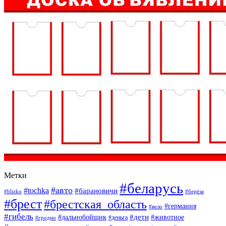
Метки
#беларусь
#авто
#tochka
#барановичи
#blizko
#берёза
#брест
#брестская_область
#германия
#вело
#гибель
#дети
#дальнобойщик
#животное
#деньга
#гродно