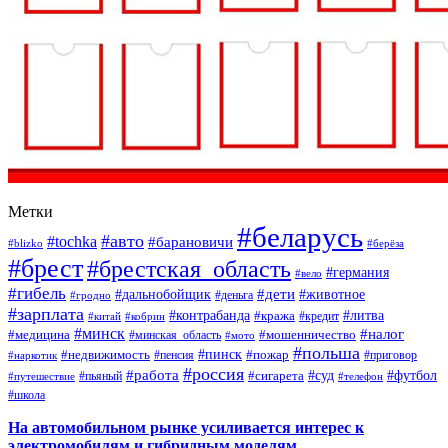
Метки
#беларусь
#авто
#tochka
#барановичи
#blizko
#берёза
#брест
#брестская_область
#германия
#вело
#гибель
#дети
#дальнобойщик
#животное
#деньга
#гродно
#зарплата
#контрабанда
#литва
#кража
#кредит
#китай
#кобрин
#минск
#налог
#мошенничество
#медицина
#минская_область
#мото
#польша
#недвижимость
#пинск
#пожар
#пенсия
#приговор
#наркотик
#россия
#работа
#суд
#футбол
#сигарета
#путешествие
#пьяный
#телефон
#школа
На автомобильном рынке усиливается интерес к
электромобилям и гибридным моделям