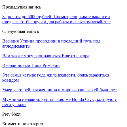
Предыдущая запись
Зарплаты до 5000 рублей. Посмотрели, какие вакансии
предлагают белорусам для работы в сельском хозяйстве
Следующая запись
Василия Уткина проводили в последний путь под
аплодисменты
Вам также могут понравиться
Еще от автора
Избран новый Папа Римский
Эта семья четыре года жила взаперти, боясь заразиться
ковидом
Умерла старейшая женщина в мире — сколько ей было лет
Мужчина нечаянно купил свою же Honda Civic, которую у
него угнали
Prev
Next
Комментарии закрыты.