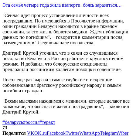
Эта семья четыре года жила взаперти, боясь заразиться…
"Сейчас идет процесс установления личности всех
пострадавших. По имеющейся в Посольстве информации,
один гражданин Беларуси находится в крайне тяжелом
состоянии, за его жизнь борются медики. Ждем публикации
данных по погибшим", – говорится в комментарии посла,
размещенном в Telegram-канале посольства.
Дмитрий Крутой уточнил, что в связи со случившимся
посольство Беларуси в России работает в круглосуточном
режиме. И добавил, что белорусские специалисты
предложили российским коллегам помощь и содействие.
Посол еще раз выразил самые глубокие и искренние
соболезнования братскому российскому народу и семьям
погибших граждан.
"Всеми мыслями находимся с медиками, которые делают все
возможное, чтобы спасти жизни пострадавших", – заключил
Дмитрий Крутой.
#беларусь
#россия
#теракт
73
Поделится
VK
OK.ru
Facebook
Twitter
WhatsApp
Telegram
Viber