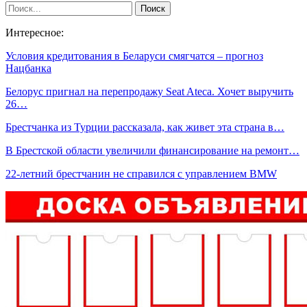
Интересное:
Условия кредитования в Беларуси смягчатся – прогноз
Нацбанка
Белорус пригнал на перепродажу Seat Ateca. Хочет выручить
26…
Брестчанка из Турции рассказала, как живет эта страна в…
В Брестской области увеличили финансирование на ремонт…
22-летний брестчанин не справился с управлением BMW