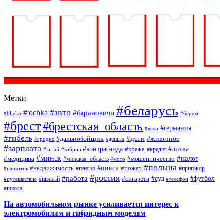
Метки
#беларусь
#авто
#tochka
#барановичи
#blizko
#берёза
#брест
#брестская_область
#германия
#вело
#гибель
#дети
#дальнобойщик
#животное
#деньга
#гродно
#зарплата
#контрабанда
#литва
#кража
#кредит
#китай
#кобрин
#минск
#налог
#мошенничество
#медицина
#минская_область
#мото
#польша
#недвижимость
#пинск
#пожар
#пенсия
#приговор
#наркотик
#россия
#работа
#суд
#футбол
#сигарета
#путешествие
#пьяный
#телефон
#школа
На автомобильном рынке усиливается интерес к
электромобилям и гибридным моделям