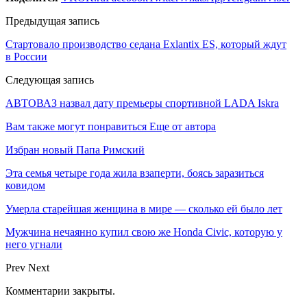
Предыдущая запись
Стартовало производство седана Exlantix ES, который ждут
в России
Следующая запись
АВТОВАЗ назвал дату премьеры спортивной LADA Iskra
Вам также могут понравиться
Еще от автора
Избран новый Папа Римский
Эта семья четыре года жила взаперти, боясь заразиться
ковидом
Умерла старейшая женщина в мире — сколько ей было лет
Мужчина нечаянно купил свою же Honda Civic, которую у
него угнали
Prev
Next
Комментарии закрыты.