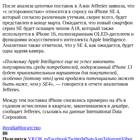
После анализа цепочки поставок в Азии Jefferies заявила, что
«с осторожностью» относится к спросу на iPhone SE 4,
который согласно различным утечкам, скорее всего, будет
представлен в конце марта. Ожидается, что новый смартфон
серии SE будет оснащен чипом A18, который также
используется в iPhone 16, полноэкранным OLED-дисплеем и
функциями искусственного интеллекта Apple Intelligence.
Аналитики также отметили, что у SE 4, как ожидается, будет
одна задняя камера.
«Поскольку Apple Intelligence еще не успел завоевать
популярность среди потребителей, подержанный iPhone 13
будет привлекательным вариантом для покупателей,
особенно [потому что] цена продажи потенциально может
быть ниже, чем у SE4»
, — говорится в отчете аналитиков
Jefferies.
Между тем поставки iPhone снизились примерно на 4% в
годовом исчислении в квартале, закончившемся в декабре,
сообщает Jefferies, ссылаясь на данные International Data
Corporation.
#nvidia
#богатство
80
Поделится
VK
OK.ru
Facebook
Twitter
WhatsApp
Telegram
Viber