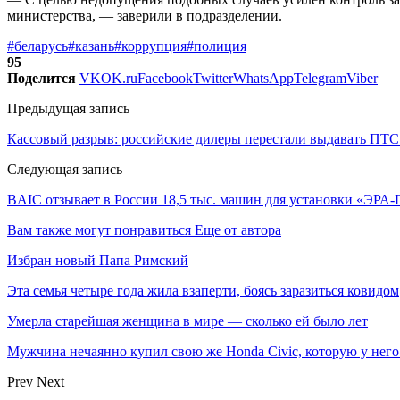
министерства, — заверили в подразделении.
#беларусь
#казань
#коррупция
#полиция
95
Поделится
VK
OK.ru
Facebook
Twitter
WhatsApp
Telegram
Viber
Предыдущая запись
Кассовый разрыв: российские дилеры перестали выдавать ПТ
Следующая запись
BAIC отзывает в России 18,5 тыс. машин для установки «ЭР
Вам также могут понравиться
Еще от автора
Избран новый Папа Римский
Эта семья четыре года жила взаперти, боясь заразиться ковидом
Умерла старейшая женщина в мире — сколько ей было лет
Мужчина нечаянно купил свою же Honda Civic, которую у него
Prev
Next