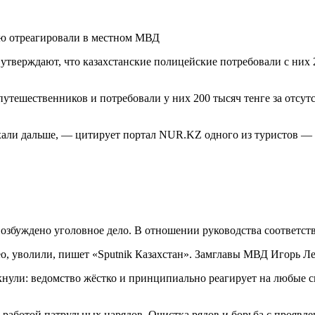
утверждают, что казахстанские полицейские потребовали с них 2
утешественников и потребовали у них 200 тысяч тенге за отсутс
хали дальше, — цитирует портал NUR.KZ одного из туристов — 
збуждено уголовное дело. В отношении руководства соответств
ео, уволили, пишет «Sputnik Казахстан». Замглавы МВД Игорь Ле
кнули: ведомство жёстко и принципиально реагирует на любые 
работой патрульных нарядов. Очистка рядов и борьба с проявл