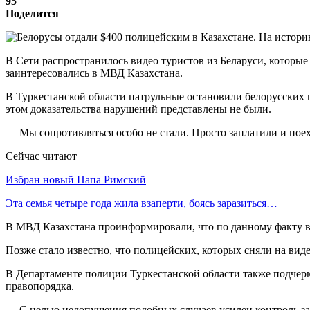
95
Поделится
В Сети распространилось видео туристов из Беларуси, которые 
заинтересовались в МВД Казахстана.
В Туркестанской области патрульные остановили белорусских п
этом доказательства нарушений представлены не были.
— Мы сопротивляться особо не стали. Просто заплатили и пое
Сейчас читают
Избран новый Папа Римский
Эта семья четыре года жила взаперти, боясь заразиться…
В МВД Казахстана проинформировали, что по данному факту во
Позже стало известно, что полицейских, которых сняли на вид
В Департаменте полиции Туркестанской области также подчер
правопорядка.
— С целью недопущения подобных случаев усилен контроль за 