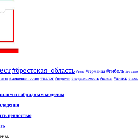
ест
#брестская_область
#гибель
#германия
#вело
#гродно
#налог
#мошенничество
#недвижимость
#пинск
#пож
#пенсия
#наркотик
#мото
обилям и гибридным моделям
владения
ыть ценностью
ать
щены.