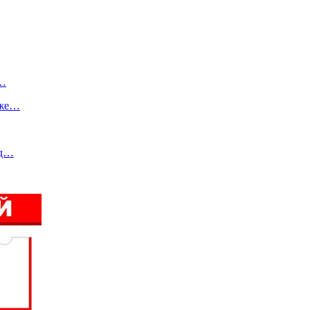
е…
аже…
нд…