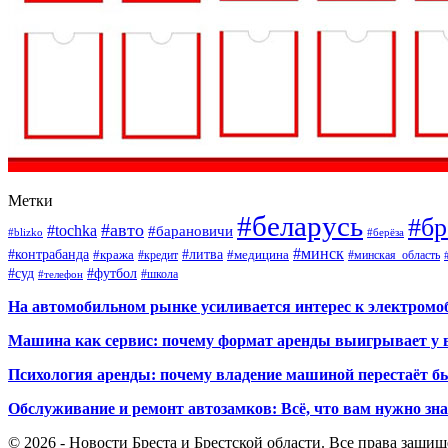
Метки
#беларусь
#бр
#авто
#tochka
#барановичи
#blizko
#берёза
#минск
#контрабанда
#литва
#кража
#кредит
#медицина
#минская_область
#суд
#футбол
#телефон
#школа
На автомобильном рынке усиливается интерес к электром
Машина как сервис: почему формат аренды выигрывает у 
Психология аренды: почему владение машиной перестаёт б
Обслуживание и ремонт автозамков: Всё, что вам нужно зн
© 2026 - Новости Бреста и Брестской области. Все права защи