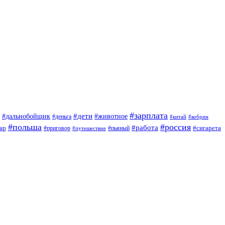
#зарплата
#дети
#дальнобойщик
#животное
#деньга
#китай
#кобрин
#польша
#россия
#работа
ар
#приговор
#сигарета
#путешествие
#пьяный