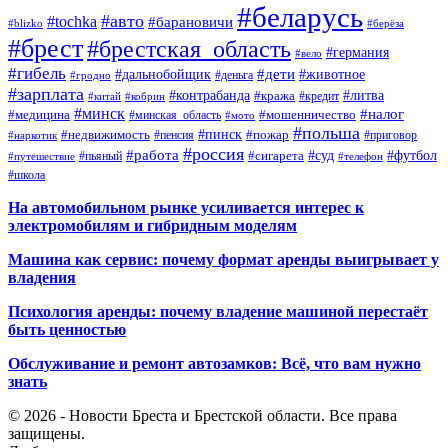
#беларусь
#авто
#tochka
#барановичи
#blizko
#берёза
#брест
#брестская_область
#германия
#вело
#гибель
#дети
#дальнобойщик
#животное
#деньга
#гродно
#зарплата
#контрабанда
#литва
#кража
#кредит
#китай
#кобрин
#минск
#налог
#мошенничество
#медицина
#минская_область
#мото
#польша
#недвижимость
#пинск
#пожар
#пенсия
#приговор
#наркотик
#россия
#работа
#суд
#футбол
#сигарета
#путешествие
#пьяный
#телефон
#школа
На автомобильном рынке усиливается интерес к
электромобилям и гибридным моделям
Машина как сервис: почему формат аренды выигрывает у
владения
Психология аренды: почему владение машиной перестаёт
быть ценностью
Обслуживание и ремонт автозамков: Всё, что вам нужно
знать
© 2026 - Новости Бреста и Брестской области. Все права
защищены.