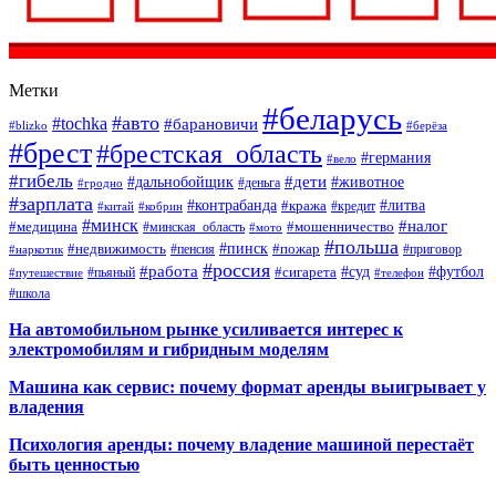
Метки
#беларусь
#авто
#tochka
#барановичи
#blizko
#берёза
#брест
#брестская_область
#германия
#вело
#гибель
#дети
#дальнобойщик
#животное
#деньга
#гродно
#зарплата
#контрабанда
#литва
#кража
#кредит
#китай
#кобрин
#минск
#налог
#мошенничество
#медицина
#минская_область
#мото
#польша
#недвижимость
#пинск
#пожар
#пенсия
#приговор
#наркотик
#россия
#работа
#суд
#футбол
#сигарета
#путешествие
#пьяный
#телефон
#школа
На автомобильном рынке усиливается интерес к
электромобилям и гибридным моделям
Машина как сервис: почему формат аренды выигрывает у
владения
Психология аренды: почему владение машиной перестаёт
быть ценностью