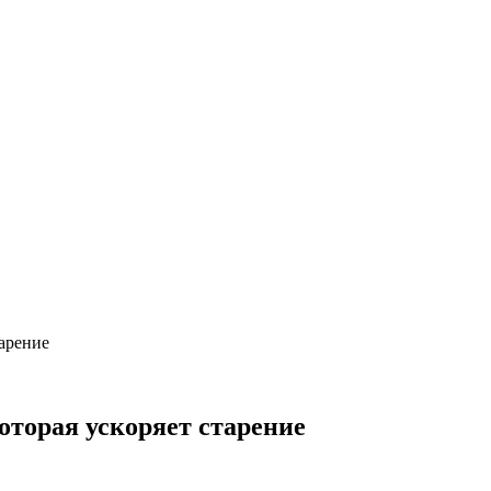
арение
торая ускоряет старение