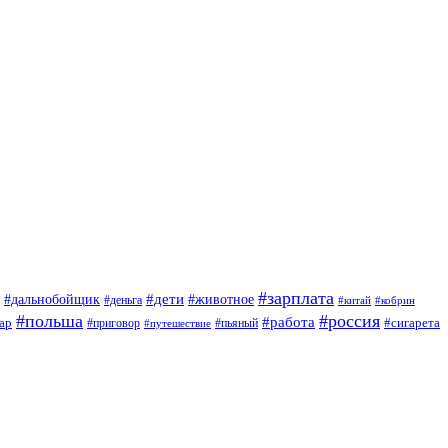
#зарплата
#дети
#дальнобойщик
#животное
#деньга
#китай
#кобрин
#польша
#россия
#работа
ар
#приговор
#сигарета
#путешествие
#пьяный