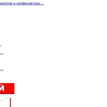
понентов и профилактика…
…
у…
о…