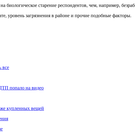
 на биологическое старение респондентов, чем, например, безра
ате, уровень загрязнения в районе и прочие подобные факторы.
 все
 ДТП попало на видео
 уже купленных вещей
ения
ме