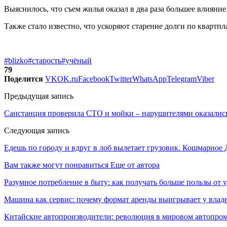
Выяснилось, что съем жилья оказал в два раза большее влияние
Также стало известно, что ускоряют старение долги по квартпл
#blizko
#старость
#учёный
79
Поделится
VK
OK.ru
Facebook
Twitter
WhatsApp
Telegram
Viber
Предыдущая запись
Санстанция проверила СТО и мойки – нарушителями оказались
Следующая запись
Едешь по городу и вдруг в лоб вылетает грузовик. Кошмарное
Вам также могут понравиться
Еще от автора
Разумное потребление в быту: как получать больше пользы от
Машина как сервис: почему формат аренды выигрывает у влад
Китайские автопроизводители: революция в мировом автопро