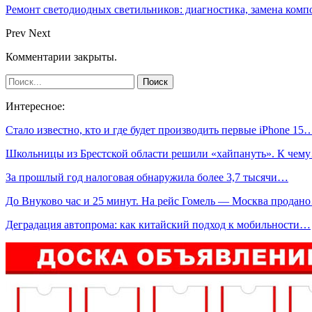
Ремонт светодиодных светильников: диагностика, замена ком
Prev
Next
Комментарии закрыты.
Интересное:
Стало известно, кто и где будет производить первые iPhone 15
Школьницы из Брестской области решили «хайпануть». К чем
За прошлый год налоговая обнаружила более 3,7 тысячи…
До Внуково час и 25 минут. На рейс Гомель — Москва продан
Деградация автопрома: как китайский подход к мобильности…