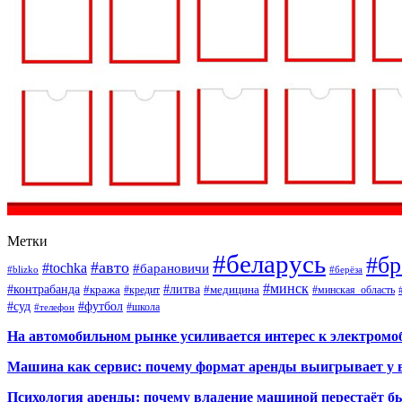
Метки
#беларусь
#бр
#авто
#tochka
#барановичи
#blizko
#берёза
#минск
#контрабанда
#литва
#кража
#кредит
#медицина
#минская_область
#суд
#футбол
#телефон
#школа
На автомобильном рынке усиливается интерес к электром
Машина как сервис: почему формат аренды выигрывает у 
Психология аренды: почему владение машиной перестаёт б