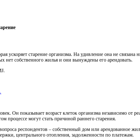
ая ускоряет старение организма. На удивление она не связана 
рых нет собственного жилья и они вынуждены его арендовать.
J.
…
век. Он показывает возраст клеток организма независимо от реа
ом процессе могут стать причиной раннего старения.
опроса респондентов – собственный дом или арендованное жиль
держки, центрального отопления, задолженности по платежам.