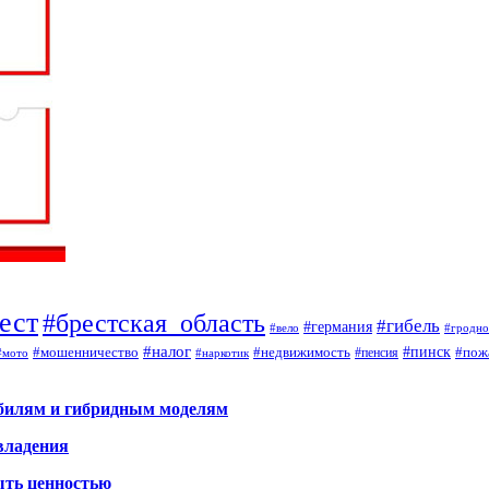
ест
#брестская_область
#гибель
#германия
#вело
#гродно
#налог
#мошенничество
#недвижимость
#пинск
#пож
#пенсия
#наркотик
#мото
обилям и гибридным моделям
владения
ыть ценностью