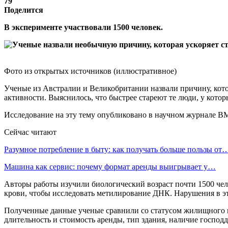
79
Поделится
В эксперименте участвовали 1500 человек.
Фото из открытых источников (иллюстративное)
Ученые из Австралии и Великобритании назвали причину, котор
активности. Выяснилось, что быстрее стареют те люди, у кото
Исследование на эту тему опубликовано в научном журнале BM
Сейчас читают
Разумное потребление в быту: как получать больше пользы от
Машина как сервис: почему формат аренды выигрывает у…
Авторы работы изучили биологический возраст почти 1500 чело
крови, чтобы исследовать метилирование ДНК. Нарушения в эт
Полученные данные ученые сравнили со статусом жилищного в
длительность и стоимость аренды, тип здания, наличие господ