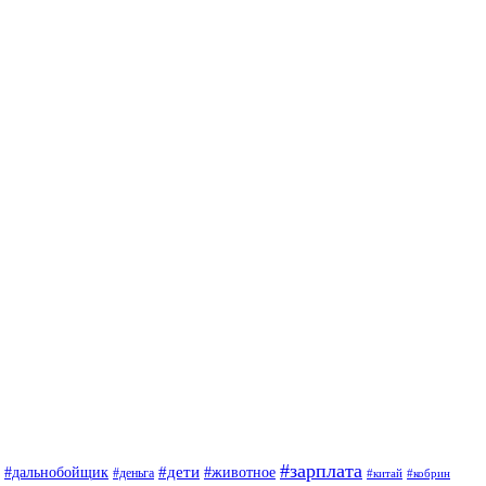
#зарплата
#дети
#дальнобойщик
#животное
#деньга
#китай
#кобрин