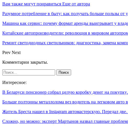
Вам также могут понравиться
Еще от автора
Разумное потребление в быту: как получать больше пользы от
Машина как сервис: почему формат аренды выигрывает у влад
Китайские автопроизводители: революция в мировом автопро
Ремонт светодиодных светильников: диагностика, замена ком
Prev
Next
Комментарии закрыты.
Интересное:
В Беларуси пенсионер собрал целую коробку денег на покупк
Больше полтонны металлолома вез водитель на легковом авто
Житель Бреста нашел в Instagram автомастерскую. Передал дв
Сложно, но можно: эксперт Мартынов назвал главные пробл