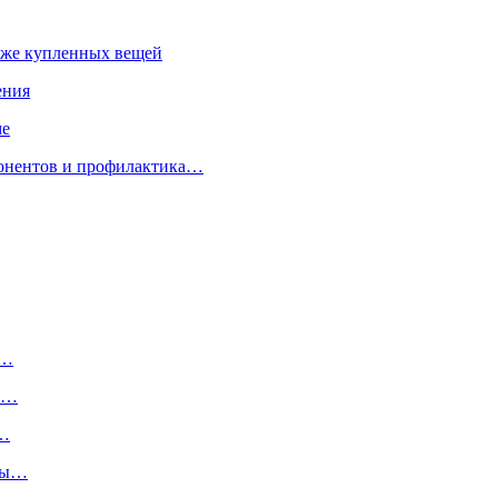
 уже купленных вещей
ения
ме
понентов и профилактика…
у…
 в…
е…
емы…