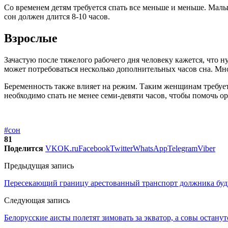
Со временем детям требуется спать все меньше и меньше. Малыша
сон должен длится 8-10 часов.
Взрослые
Зачастую после тяжелого рабочего дня человеку кажется, что н
может потребоваться несколько дополнительных часов сна. Мно
Беременность также влияет на режим. Таким женщинам требуетс
необходимо спать не менее семи-девяти часов, чтобы помочь о
#сон
81
Поделится
VK
OK.ru
Facebook
Twitter
WhatsApp
Telegram
Viber
Предыдущая запись
Пересекающий границу арестованный транспорт должника буд
Следующая запись
Белорусские аисты полетят зимовать за экватор, а совы останут