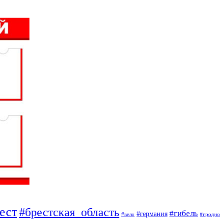
ест
#брестская_область
#гибель
#германия
#вело
#гродно