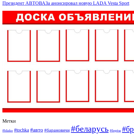
Президент АВТОВАЗа анонсировал новую LADA Vesta Sport
Метки
#беларусь
#бр
#авто
#tochka
#барановичи
#blizko
#берёза